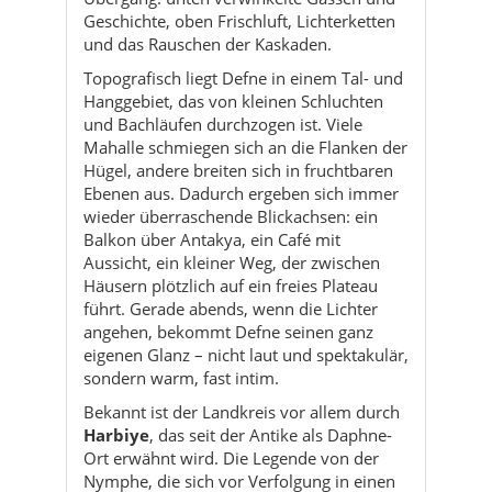
und Bachläufen durchzogen ist. Viele
Mahalle schmiegen sich an die Flanken der
Hügel, andere breiten sich in fruchtbaren
Ebenen aus. Dadurch ergeben sich immer
wieder überraschende Blickachsen: ein
Balkon über Antakya, ein Café mit
Aussicht, ein kleiner Weg, der zwischen
Häusern plötzlich auf ein freies Plateau
führt. Gerade abends, wenn die Lichter
angehen, bekommt Defne seinen ganz
eigenen Glanz – nicht laut und spektakulär,
sondern warm, fast intim.
Bekannt ist der Landkreis vor allem durch
Harbiye
, das seit der Antike als Daphne-
Ort erwähnt wird. Die Legende von der
Nymphe, die sich vor Verfolgung in einen
Lorbeerbaum verwandelt, schwingt bis
heute mit, wenn die Tropfen über die
Felsen fallen. Moderne Restaurants, Hotels
und kleine Pensionen haben sich rund um
dieses Motiv entwickelt. Gleichzeitig bleibt