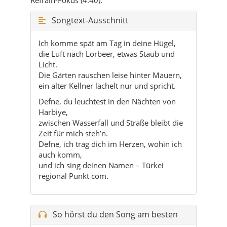
die Luft nach Lorbeer, etwas Staub und
Licht.
Die Gärten rauschen leise hinter Mauern,
ein alter Kellner lächelt nur und spricht.
Defne, du leuchtest in den Nächten von
Harbiye,
zwischen Wasserfall und Straße bleibt die
Zeit für mich steh’n.
Defne, ich trag dich im Herzen, wohin ich
auch komm,
und ich sing deinen Namen – Türkei
regional Punkt com.
So hörst du den Song am besten
Starte den Song im Auto, wenn du
von Antakya hinauf nach Harbiye
fährst – die Kurven passen perfekt
zum Rhythmus.
Setz dich abends in ein