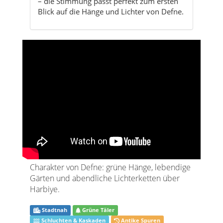
Charakter von Defne: grüne Hänge, lebendige
Gärten und abendliche Lichterketten über
Harbiye.
Stadtnah
Grüne Täler
Schluchten & Kaskaden
Antike Spuren
Defne wirkt wie der weiche, grüne Rand von
Antakya: Hier mischen sich Gartenlokale,
Wassergeräusche, Alltagsleben und die ruhige
Kraft einer Region, die nach schweren Zeiten