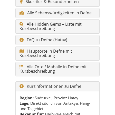
Kurzbeschreibung
FAQ zu Defne (Hatay)
Hauptorte in Defne mit
Kurzbeschreibung
Alle Orte / Mahalle in Defne mit
Kurzbeschreibung
Kurzinformationen zu Defne
Region:
Südtürkei, Provinz Hatay
Lage:
Direkt südlich von Antakya, Hang-
und Talgebiet
Bekannt für:
Harbiye-Bereich mit
Gartenrestaurants, grüne Hänge, Lorbeer-
Seife
Charakter:
Mischung aus Ausflugsziel
und Alltagsregion
Atmosphäre:
Abends warm, gesellig und