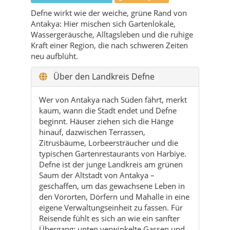
neu aufblüht.
Über den Landkreis Defne
Wer von Antakya nach Süden fährt, merkt
kaum, wann die Stadt endet und Defne
beginnt. Häuser ziehen sich die Hänge
hinauf, dazwischen Terrassen,
Zitrusbäume, Lorbeersträucher und die
typischen Gartenrestaurants von Harbiye.
Defne ist der junge Landkreis am grünen
Saum der Altstadt von Antakya –
geschaffen, um das gewachsene Leben in
den Vororten, Dörfern und Mahalle in eine
eigene Verwaltungseinheit zu fassen. Für
Reisende fühlt es sich an wie ein sanfter
Übergang: unten verwinkelte Gassen und
Geschichte, oben Frischluft, Lichterketten
und das Rauschen der Kaskaden.
Topografisch liegt Defne in einem Tal- und
Hanggebiet, das von kleinen Schluchten