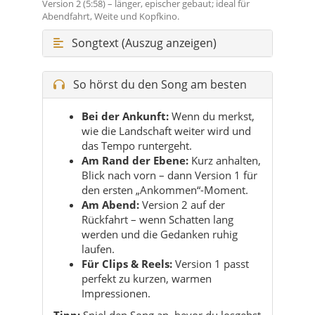
So hörst du den Song am besten
Bei der Ankunft:
Wenn du merkst,
wie die Landschaft weiter wird und
das Tempo runtergeht.
Am Rand der Ebene:
Kurz anhalten,
Blick nach vorn – dann Version 1 für
den ersten „Ankommen“-Moment.
Am Abend:
Version 2 auf der
Rückfahrt – wenn Schatten lang
werden und die Gedanken ruhig
laufen.
Für Clips & Reels:
Version 1 passt
perfekt zu kurzen, warmen
Impressionen.
Tipp:
Spiel den Song an, bevor du losgehst
– Kırıkhan fühlt sich dann beim ersten
Blick noch intensiver an.