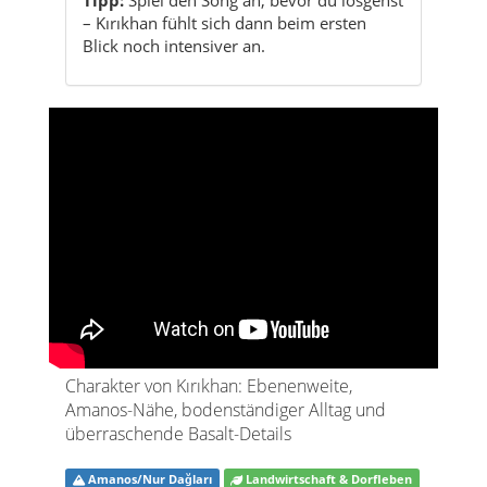
Charakter von Kırıkhan: Ebenenweite,
Amanos-Nähe, bodenständiger Alltag und
überraschende Basalt-Details
Amanos/Nur Dağları
Landwirtschaft & Dorfleben
Übergangs- & Wegregion
Basaltmomente
Fotospots
Kırıkhan ist Hatay ohne Show: ein Landkreis,
der nicht laut um Aufmerksamkeit bittet,
sondern sie still verdient – mit Weite, Wärme