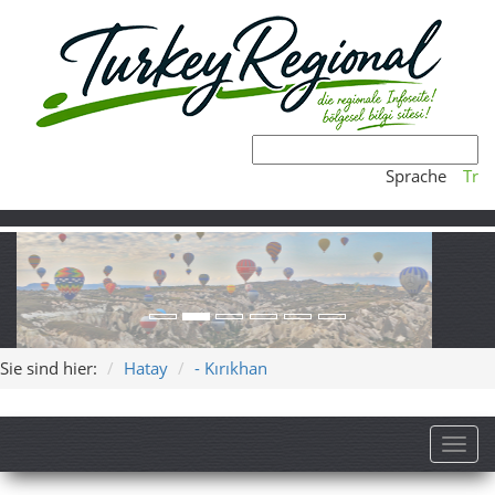
Sprache
Tr
Sie sind hier:
Hatay
- Kırıkhan
Toggl
Kırıkhan (Hatay) – Zwischen
Amanos-Ausläufern,