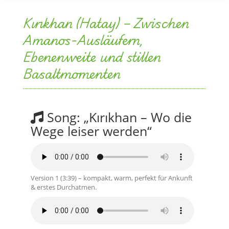
Ebenenweite und stillen
Basaltmomenten
Song: „Kırıkhan – Wo die
Wege leiser werden“
Version 1 (3:39) – kompakt, warm, perfekt für Ankunft
& erstes Durchatmen.
Version 2 (5:58) – länger, epischer gebaut; ideal für
Abendfahrt, Weite und Kopfkino.
Songtext (Auszug anzeigen)