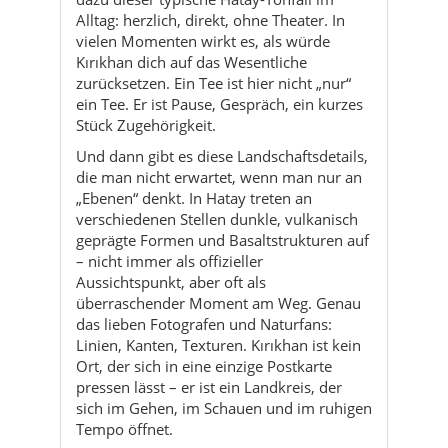
Stück Zugehörigkeit.
Und dann gibt es diese Landschaftsdetails,
die man nicht erwartet, wenn man nur an
„Ebenen“ denkt. In Hatay treten an
verschiedenen Stellen dunkle, vulkanisch
geprägte Formen und Basaltstrukturen auf
– nicht immer als offizieller
Aussichtspunkt, aber oft als
überraschender Moment am Weg. Genau
das lieben Fotografen und Naturfans:
Linien, Kanten, Texturen. Kırıkhan ist kein
Ort, der sich in eine einzige Postkarte
pressen lässt – er ist ein Landkreis, der
sich im Gehen, im Schauen und im ruhigen
Tempo öffnet.
Kulturell ist Kırıkhan Teil der großen Hatay-
Erzählung – und doch eigen. Hatay ist
bekannt für Vielfalt, Küche, Wärme. In
Kırıkhan ist das oft bodenständiger,
alltagsnäher. Man begegnet dir nicht als