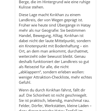
mehr als nur Geografie: Sie bestimmen
Handel, Bewegung, Alltag. Kırıkhan ist
dabei nicht der laute Mittelpunkt, sondern
ein Knotenpunkt mit Bodenhaftung – ein
Ort, an dem man ankommt, durchatmet,
weiterzieht oder bewusst bleibt. Genau
deshalb funktioniert der Landkreis so gut
als Reiseziel für alle, die nicht
„abklappern“, sondern erleben wollen:
weniger Attraktion-Checkliste, mehr echtes
Gefühl.
Wenn du durch Kırıkhan fährst, fällt dir
auf: Die Schönheit ist nicht geschniegelt.
Sie ist praktisch, lebendig, manchmal rau.
Felder, Dörfer, Werkstätten, kleine Läden –
dazu dieser typische Hatay-Tonfall im
Alltag: herzlich, direkt, ohne Theater. In
vielen Momenten wirkt es, als würde
Kırıkhan dich auf das Wesentliche
zurücksetzen. Ein Tee ist hier nicht „nur“
ein Tee. Er ist Pause, Gespräch, ein kurzes