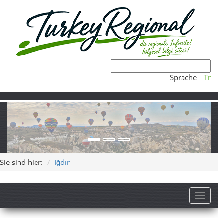
Sprache
Tr
Sie sind hier:
Iğdır
Toggl