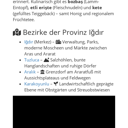
erinnert. Kulinarisch gibt es
bozbaş
(Lamm-
Eintopf),
etli erişte
(Fleischnudeln) und
kete
(gefülltes Teiggebäck) – samt Honig und regionalem
Früchtetee.
Bezirke der Provinz Iğdır
Iğdır
(Merkez) –
Verwaltung, Parks,
moderne Moscheen und Märkte zwischen
Aras und Ararat
Tuzluca
–
Salzhöhlen, bunte
Hanglandschaften und ruhige Dörfer
Aralık
–
Grenzdorf am Araratfuß mit
Aussichtsplateaus und Feldwegen
Karakoyunlu
–
Landwirtschaftlich geprägte
Ebene mit Obstgärten und Streuobstwiesen