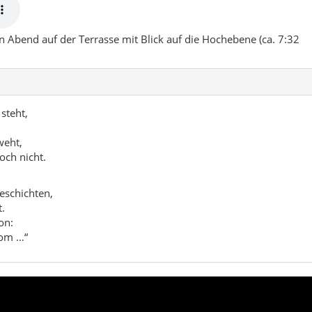
.
on:
com …“
ochebenen, dörflicher Alltag und viel Geschicht
çukische Bauten
Kurztrip von Isparta