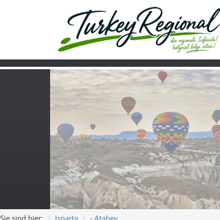
Sie sind hier:
Isparta
- Atabey
Home
Turkiye
Über uns
Video
Atabey in Ispar
Dorfleben