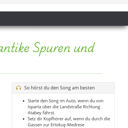
So hörst du den Song am besten
Starte den Song im Auto, wenn du von
Isparta über die Landstraße Richtung
Atabey fährst.
Setz dir Kopfhörer auf, wenn du durch die
Gassen zur Ertokuş-Medrese
hinaufspazierst.
Hör die ruhigere Version am Abend auf
der Pensionsterrasse mit Blick auf die
Felder.
Nimm den Refrain mit, wenn du einen
Tagesausflug zur antiken Stadt Seleukeia
Sidera machst.
Tipp:
Spiel den Song an, bevor du losgehst –
die Stimmung passt perfekt zum ersten Blick
auf Atabey und seine Hochebenen.