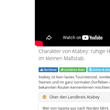
Atabey ist kein lautes Touristenziel, sonde
Steinen und im ganz normalen Dorfleben erz
bekannten Routen kennenlernen möchten
Über den Landkreis Atabey
Wer von Isparta aus nach Norden fährt, 
verschwindet. Nach wenigen Kilometern 
Landkreis liegt eingebettet zwischen de
geprägten Ebenen der Bozanönü-Ovası. D
unspektakulär: kleine Dörfer, weite Fel
Himmel, der besonders bei Sonnenunte
Die Kreisstadt Atabey selbst wirkt wie 
Ortskern mit Moschee, Cafés und klein
und Gemüsegärten. Auffällig ist die Ruhe
erledigen, und man findet schnell einen
können. Wer gern den Alltag eines türki
genau richtig.
Historisch gehörte die Region zur alte
das Bild: Die Ertokuş-Medrese ist das s