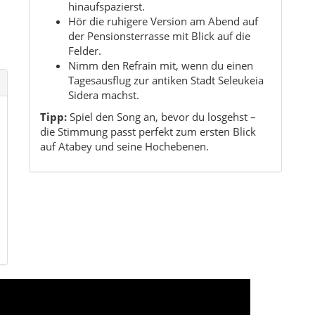
e
Kurzinfo Atabey
Region:
Göller Yöresi (Westliches Inland von
Anatolien)