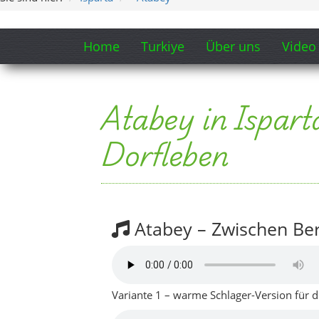
Atabey – Zwischen Be
Variante 1 – warme Schlager-Version für di
Variante 2 – etwas ruhigere Version für d
Minuten).
Songtext-Ausschnitt
Morgens, wenn Nebel über den Feldern 
Barla-Berge tragen still das erste Licht.
Zwischen Obstgärten, die der Wind um
wacht Atabey langsam auf, doch hetzt n
Refrain:
Atabey, Atabey, zwischen Bergen und G