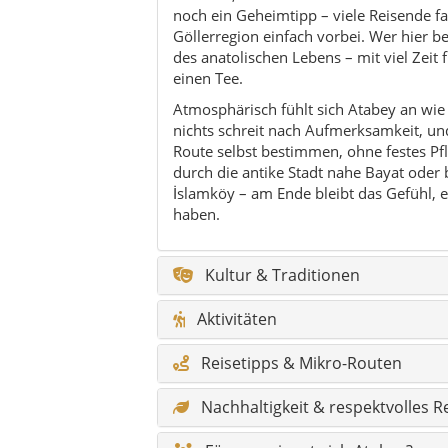
Aktivitäten
Reisetipps & Mikro-Routen
Nachhaltigkeit & respektvolles R
Für wen eignet sich Atabey?
Kulinarik & regionale Küche
Natur & Outdoor
Feste & Veranstaltungen
Geschichte & Timeline
Hidden Gems rund um Atabey
Legenden aus Atabey