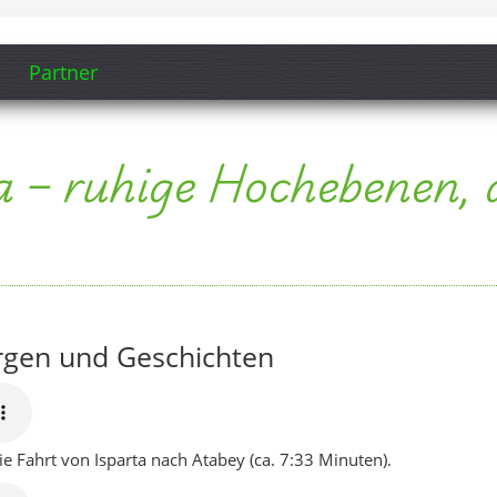
rgen und Geschichten
e Fahrt von Isparta nach Atabey (ca. 7:33 Minuten).
en Abend auf der Terrasse mit Blick auf die Hochebene (ca. 7:32
steht,
weht,
och nicht.
eschichten,