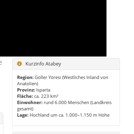
Provinz:
Isparta
n
Fläche:
ca. 223 km²
Einwohner:
rund 6.000 Menschen (Landkreis
gesamt)
Lage:
Hochland um ca. 1.000–1.150 m Höhe
Highlights im Überblick
Ertokuş-Medrese als seldschukisches
Schmuckstück im Ortskern
Seleukeia Sidera – antike Stadt im Hinterland
von Bayat
İslamköy mit Demirel-Museum und
Dorfatmosphäre
Weite Hochebene mit ruhigen Spazier- und
Fotospots
Praktische Reisetipps