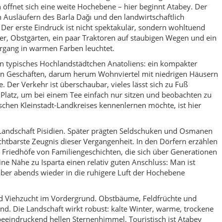
d Friedhöfe von Familiengeschichten, die sich über Generationen
ine Nähe zu Isparta einen relativ guten Anschluss: Man ist
aber abends wieder in die ruhigere Luft der Hochebene
nd Viehzucht im Vordergrund. Obstbäume, Feldfrüchte und
nd. Die Landschaft wirkt robust: kalte Winter, warme, trockene
eeindruckend hellen Sternenhimmel. Touristisch ist Atabey
ahren auf dem Weg zum Eğirdir-See oder in andere Teile der
ewusst anhält, erlebt dafür einen sehr authentischen Ausschnitt
t für Gespräche, Spaziergänge und spontane Einladungen auf
 eine kleine Verschnaufpause im Reisetempo. Nichts drängt,
d genau das macht den Reiz aus: Man kann seine persönliche
flichtprogramm. Ob beim Besuch der Medrese, beim Streifzug
 beim Rundgang durch das politische Gedächtnis der Türkei in
inen sehr persönlichen, leisen Blick auf die Region gewonnen zu