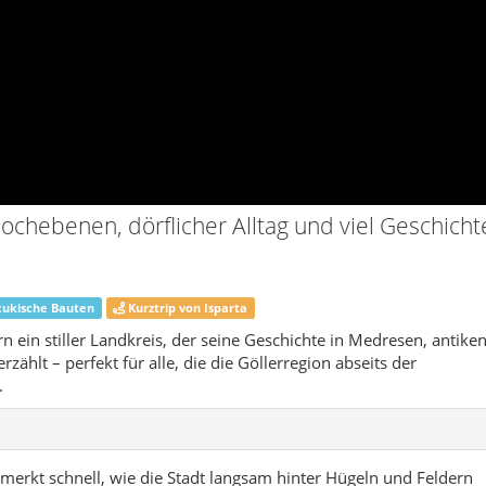
rn ein stiller Landkreis, der seine Geschichte in Medresen, antike
ählt – perfekt für alle, die die Göllerregion abseits der
.
merkt schnell, wie die Stadt langsam hinter Hügeln und Feldern
öffnet sich eine weite Hochebene – hier beginnt Atabey. Der
n Ausläufern des Barla Dağı und den landwirtschaftlich
er erste Eindruck ist nicht spektakulär, sondern wohltuend
der, Obstgärten, ein paar Traktoren auf staubigen Wegen und ein
rgang in warmen Farben leuchtet.
ein typisches Hochlandstädtchen Anatoliens: ein kompakter
en Geschäften, darum herum Wohnviertel mit niedrigen Häusern
. Der Verkehr ist überschaubar, vieles lässt sich zu Fuß
 Platz, um bei einem Tee einfach nur sitzen und beobachten zu
schen Kleinstadt-Landkreises kennenlernen möchte, ist hier
n Landschaft Pisidien. Später prägten Seldschuken und Osmanen
ichtbarste Zeugnis dieser Vergangenheit. In den Dörfern erzählen