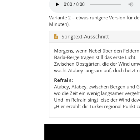
wo die Zeit ein wenig langsamer vergeht
Und im Refrain singt leise der Wind dav
„Hier erzählt dir Türkei regional Punkt 
Charakter von Atabey: ruhige H
im kleinen Maßstab.
Hochland
Ländliche Ruhe
Antike & Sel