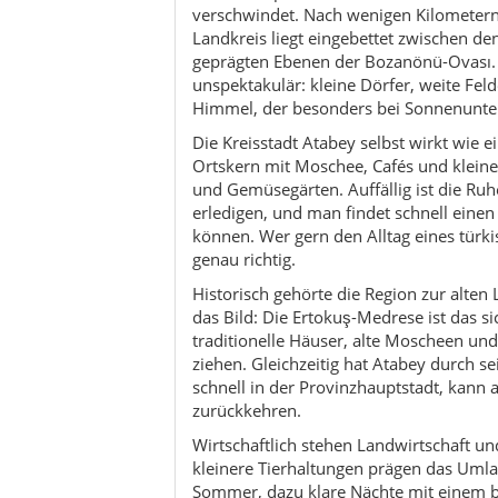
traditionelle Häuser, alte Moscheen un
ziehen. Gleichzeitig hat Atabey durch se
schnell in der Provinzhauptstadt, kann 
zurückkehren.
Wirtschaftlich stehen Landwirtschaft u
kleinere Tierhaltungen prägen das Umla
Sommer, dazu klare Nächte mit einem b
noch ein Geheimtipp – viele Reisende f
Göllerregion einfach vorbei. Wer hier b
des anatolischen Lebens – mit viel Zei
einen Tee.
Atmosphärisch fühlt sich Atabey an wie
nichts schreit nach Aufmerksamkeit, un
Route selbst bestimmen, ohne festes P
durch die antike Stadt nahe Bayat oder
İslamköy – am Ende bleibt das Gefühl, e
haben.
Kultur & Traditionen