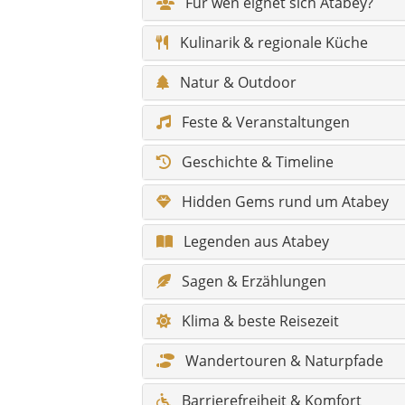
Sagen & Erzählungen
Klima & beste Reisezeit
Wandertouren & Naturpfade
Barrierefreiheit & Komfort
Infos für Reisende mit Behinder
Fotospots
Gesundheit & Notfall
Shopping & Märkte
Skurriles & Besonderheiten
Alle Sehenswürdigkeiten im Über