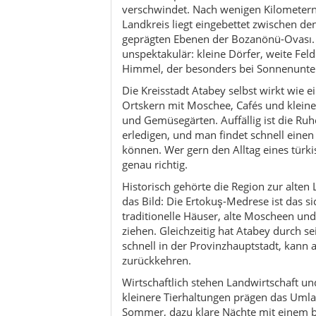
traditionelle Häuser, alte Moscheen un
ziehen. Gleichzeitig hat Atabey durch se
schnell in der Provinzhauptstadt, kann 
zurückkehren.
Wirtschaftlich stehen Landwirtschaft u
kleinere Tierhaltungen prägen das Umla
Sommer, dazu klare Nächte mit einem b
noch ein Geheimtipp – viele Reisende f
Göllerregion einfach vorbei. Wer hier b
des anatolischen Lebens – mit viel Zei
einen Tee.
Atmosphärisch fühlt sich Atabey an wie
nichts schreit nach Aufmerksamkeit, un
Route selbst bestimmen, ohne festes P
durch die antike Stadt nahe Bayat oder
İslamköy – am Ende bleibt das Gefühl, e
haben.
Kultur & Traditionen