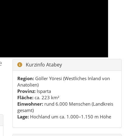
Provinz:
Isparta
n
Fläche:
ca. 223 km²
Einwohner:
rund 6.000 Menschen (Landkreis
gesamt)
Lage:
Hochland um ca. 1.000–1.150 m Höhe
Highlights im Überblick
Ertokuş-Medrese als seldschukisches
Schmuckstück im Ortskern
Seleukeia Sidera – antike Stadt im Hinterland
von Bayat
İslamköy mit Demirel-Museum und
Dorfatmosphäre
Weite Hochebene mit ruhigen Spazier- und
Fotospots
Praktische Reisetipps