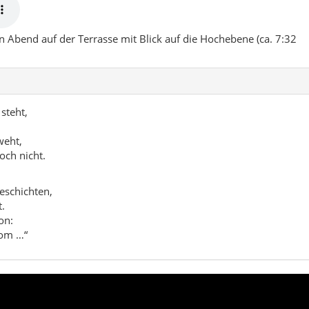
.
on:
com …“
ochebenen, dörflicher Alltag und viel Geschicht
çukische Bauten
Kurztrip von Isparta