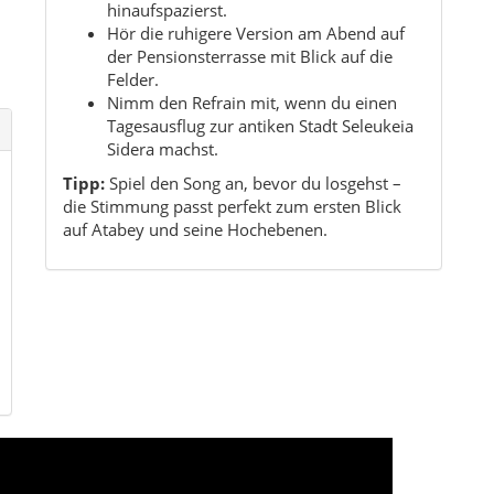
e
Kurzinfo Atabey
Region:
Göller Yöresi (Westliches Inland von
Anatolien)