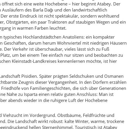
d Friedhöfe von Familiengeschichten, die sich über Generationen
ine Nähe zu Isparta einen relativ guten Anschluss: Man ist
aber abends wieder in die ruhigere Luft der Hochebene
nd Viehzucht im Vordergrund. Obstbäume, Feldfrüchte und
nd. Die Landschaft wirkt robust: kalte Winter, warme, trockene
eeindruckend hellen Sternenhimmel. Touristisch ist Atabey
ahren auf dem Weg zum Eğirdir-See oder in andere Teile der
ewusst anhält, erlebt dafür einen sehr authentischen Ausschnitt
t für Gespräche, Spaziergänge und spontane Einladungen auf
 eine kleine Verschnaufpause im Reisetempo. Nichts drängt,
d genau das macht den Reiz aus: Man kann seine persönliche
flichtprogramm. Ob beim Besuch der Medrese, beim Streifzug
 beim Rundgang durch das politische Gedächtnis der Türkei in
inen sehr persönlichen, leisen Blick auf die Region gewonnen zu