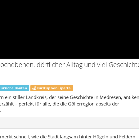
rn ein stiller Landkreis, der seine Geschichte in Medresen, antike
ählt – perfekt für alle, die die Göllerregion abseits der
.
merkt schnell, wie die Stadt langsam hinter Hügeln und Feldern
öffnet sich eine weite Hochebene – hier beginnt Atabey. Der
n Ausläufern des Barla Dağı und den landwirtschaftlich
er erste Eindruck ist nicht spektakulär, sondern wohltuend
der, Obstgärten, ein paar Traktoren auf staubigen Wegen und ein
rgang in warmen Farben leuchtet.
ein typisches Hochlandstädtchen Anatoliens: ein kompakter
en Geschäften, darum herum Wohnviertel mit niedrigen Häusern
. Der Verkehr ist überschaubar, vieles lässt sich zu Fuß
 Platz, um bei einem Tee einfach nur sitzen und beobachten zu
schen Kleinstadt-Landkreises kennenlernen möchte, ist hier
n Landschaft Pisidien. Später prägten Seldschuken und Osmanen
ichtbarste Zeugnis dieser Vergangenheit. In den Dörfern erzählen