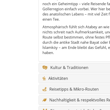
Aktivitäten
Reisetipps & Mikro-Routen
Nachhaltigkeit & respektvolles R
Für wen eignet sich Atabey?
Kulinarik & regionale Küche
Natur & Outdoor
Feste & Veranstaltungen
Geschichte & Timeline
Hidden Gems rund um Atabey
Legenden aus Atabey