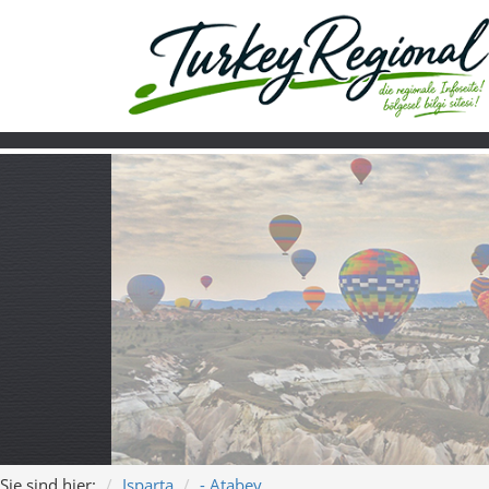
Sie sind hier:
Isparta
- Atabey
Home
Turkiye
Über uns
Video
Atabey in Ispar
Dorfleben