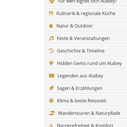
Sagen & Erzählungen
Klima & beste Reisezeit
Wandertouren & Naturpfade
Barrierefreiheit & Komfort
Infos für Reisende mit Behinder
Fotospots
Gesundheit & Notfall
Shopping & Märkte
Skurriles & Besonderheiten
Alle Sehenswürdigkeiten im Über