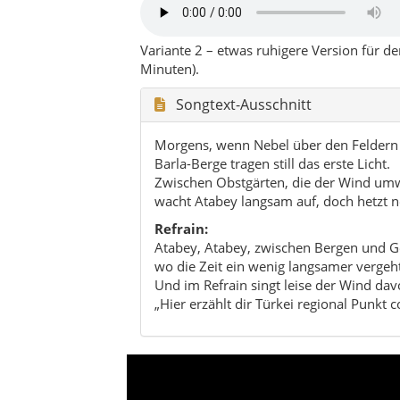
wo die Zeit ein wenig langsamer vergeht
Und im Refrain singt leise der Wind dav
„Hier erzählt dir Türkei regional Punkt 
Charakter von Atabey: ruhige H
im kleinen Maßstab.
Hochland
Ländliche Ruhe
Antike & Sel