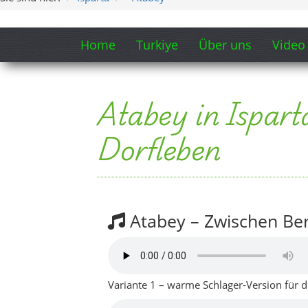
Atabey – Zwischen Be
Variante 1 – warme Schlager-Version für di
Variante 2 – etwas ruhigere Version für d
Minuten).
Songtext-Ausschnitt
Morgens, wenn Nebel über den Feldern 
Barla-Berge tragen still das erste Licht.
Zwischen Obstgärten, die der Wind um
wacht Atabey langsam auf, doch hetzt n
Refrain:
Atabey, Atabey, zwischen Bergen und G