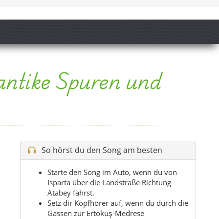
So hörst du den Song am besten
Starte den Song im Auto, wenn du von
Isparta über die Landstraße Richtung
Atabey fährst.
Setz dir Kopfhörer auf, wenn du durch die
Gassen zur Ertokuş-Medrese
hinaufspazierst.
Hör die ruhigere Version am Abend auf
der Pensionsterrasse mit Blick auf die
Felder.
Nimm den Refrain mit, wenn du einen
Tagesausflug zur antiken Stadt Seleukeia
Sidera machst.
Tipp:
Spiel den Song an, bevor du losgehst –
die Stimmung passt perfekt zum ersten Blick
auf Atabey und seine Hochebenen.