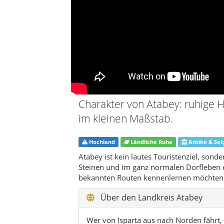
Atabey ist kein lautes Touristenziel, sonde
Steinen und im ganz normalen Dorfleben erz
bekannten Routen kennenlernen möchten
Über den Landkreis Atabey
Wer von Isparta aus nach Norden fährt, 
verschwindet. Nach wenigen Kilometern 
Landkreis liegt eingebettet zwischen de
geprägten Ebenen der Bozanönü-Ovası. D
unspektakulär: kleine Dörfer, weite Fel
Himmel, der besonders bei Sonnenunte
Die Kreisstadt Atabey selbst wirkt wie 
Ortskern mit Moschee, Cafés und klein
und Gemüsegärten. Auffällig ist die Ruhe
erledigen, und man findet schnell einen
können. Wer gern den Alltag eines türki
genau richtig.
Historisch gehörte die Region zur alte
das Bild: Die Ertokuş-Medrese ist das s