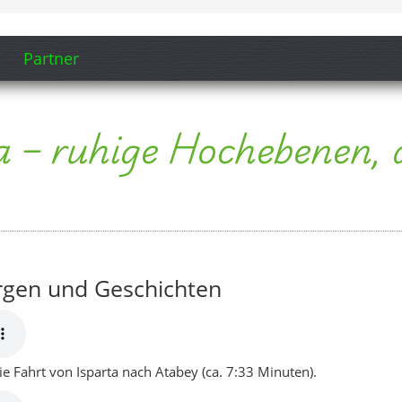
rgen und Geschichten
e Fahrt von Isparta nach Atabey (ca. 7:33 Minuten).
en Abend auf der Terrasse mit Blick auf die Hochebene (ca. 7:32
steht,
weht,
och nicht.
eschichten,