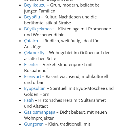
Beylikdüzü
– Grün, modern, beliebt bei
jungen Familien
Beyoğlu
– Kultur, Nachtleben und die
berühmte Istiklal-Straße
Büyükçekmece
– Küstenlage mit Promenade
und Wochenendflair
Çatalca
– Ländlich, weitläufig, ideal für
Ausflüge
Çekmeköy
– Wohngebiet im Grünen auf der
asiatischen Seite
Esenler
– Verkehrsknotenpunkt mit
Busbahnhof
Esenyurt
– Rasant wachsend, multikulturell
und urban
Eyüpsultan
– Spirituell mit Eyüp-Moschee und
Golden Horn
Fatih
– Historisches Herz mit Sultanahmet
und Altstadt
Gaziosmanpaşa
– Dicht bebaut, mit neuen
Wohnprojekten
Güngören
– Klein, traditionell, mit