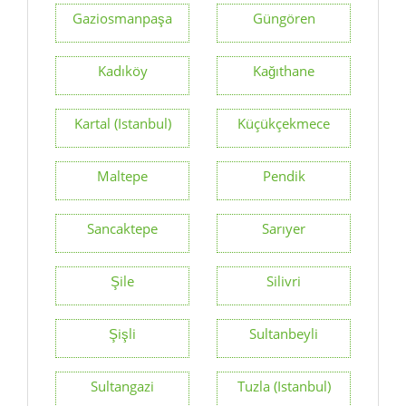
Gaziosmanpaşa
Güngören
Kadıköy
Kağıthane
Kartal (Istanbul)
Küçükçekmece
Maltepe
Pendik
Sancaktepe
Sarıyer
Şile
Silivri
Şişli
Sultanbeyli
Sultangazi
Tuzla (Istanbul)