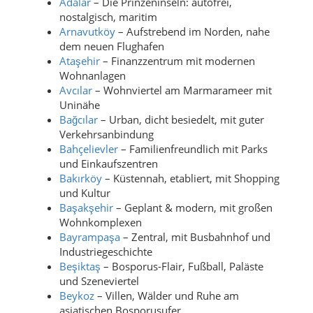
Adalar
– Die Prinzeninseln: autofrei,
nostalgisch, maritim
Arnavutköy
– Aufstrebend im Norden, nahe
dem neuen Flughafen
Ataşehir
– Finanzzentrum mit modernen
Wohnanlagen
Avcılar
– Wohnviertel am Marmarameer mit
Uninähe
Bağcılar
– Urban, dicht besiedelt, mit guter
Verkehrsanbindung
Bahçelievler
– Familienfreundlich mit Parks
und Einkaufszentren
Bakırköy
– Küstennah, etabliert, mit Shopping
und Kultur
Başakşehir
– Geplant & modern, mit großen
Wohnkomplexen
Bayrampaşa
– Zentral, mit Busbahnhof und
Industriegeschichte
Beşiktaş
– Bosporus-Flair, Fußball, Paläste
und Szeneviertel
Beykoz
– Villen, Wälder und Ruhe am
asiatischen Bosporusufer