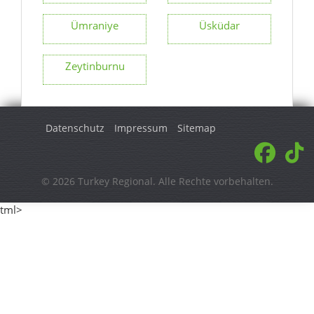
Ümraniye
Üsküdar
Zeytinburnu
Datenschutz
Impressum
Sitemap
© 2026 Turkey Regional. Alle Rechte vorbehalten.
tml>