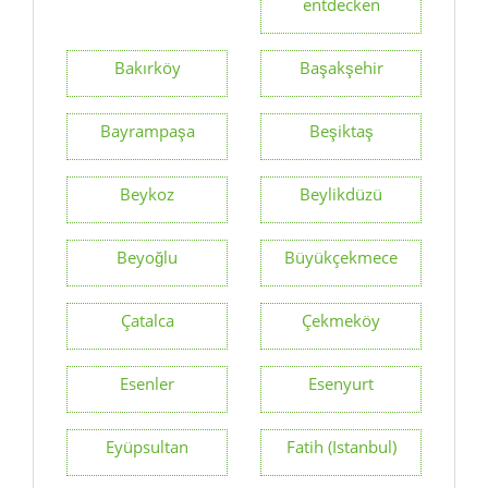
entdecken
Bakırköy
Başakşehir
Bayrampaşa
Beşiktaş
Beykoz
Beylikdüzü
Beyoğlu
Büyükçekmece
Çatalca
Çekmeköy
Esenler
Esenyurt
Eyüpsultan
Fatih (Istanbul)