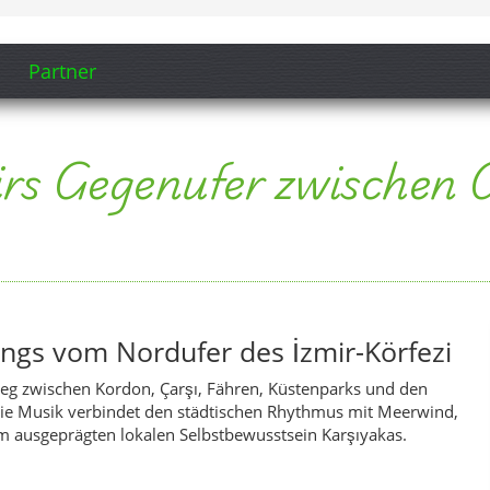
ngs vom Nordufer des İzmir-Körfezi
eg zwischen Kordon, Çarşı, Fähren, Küstenparks und den
Die Musik verbindet den städtischen Rhythmus mit Meerwind,
ausgeprägten lokalen Selbstbewusstsein Karşıyakas.
künstlicher Intelligenz produziert. Ortsbezug,
ng stammen von turkeyregional.