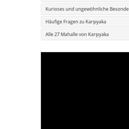
Citynavigation
Aksoy
Alaybe