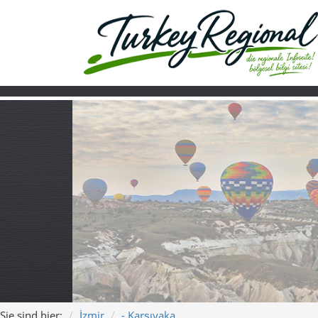
Sie sind hier:
İzmir
- Karşıyaka
Home
Turkiye
Über uns
Video
Karşıyaka – Izmi
und Meer