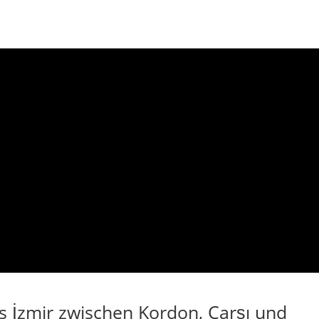
s İzmir zwischen Kordon, Çarşı und
zi und gehört zu den eigenständigsten, lebendigsten und am
reisen der Metropole. Der Name bedeutet sinngemäß
die Lage gegenüber dem historischen Zentrum rund um Konak
avişehir und den beiden wichtigen Fähranlegern prägt das
n die Einkaufsstraßen der Çarşı, dichte Wohnviertel, Schulen,
 Erinnerungsorte. Im Norden verändert sich das Bild deutlich:
öhen, Gärten und kleinere landwirtschaftlich genutzte
üste, sondern eine ausgeprägte lokale Identität. Der
innerung an Zübeyde Hanım, die alte Bezeichnung Kordelya und