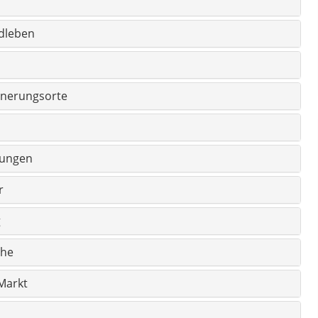
g
che
Markt
den
Stadtbereiche
heken
e
tarlık