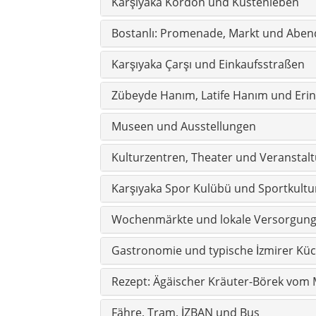
Wochenmärkte und lokale Versorgun
Gastronomie und typische İzmirer Kü
Rezept: Ägäischer Kräuter-Börek vom 
Fähre, Tram, İZBAN und Bus
Yamanlar, Sancaklı und Natur im Nor
Wohnen, Alltag und unterschiedliche 
Schulen, Kinder und Familien
Gesundheit, Krankenhäuser und Apot
Polizei, Feuerwehr und Notfallvorsorg
Bezirksverwaltung, Gemeinde und Muh