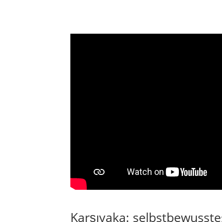
Karşıyaka: selbstbewusste
Yamanlar
Karşıyaka liegt am Nordufer des İzmir-Körfe
stärksten mit dem Meer verbundenen Landk
„gegenüberliegende Seite“ und beschreibt 
und Alsancak.
Die Küste mit Karşıyaka Kordon, Bostanlı, M
öffentliche Leben. Hinter der Uferlinie folge
Sportanlagen, Kulturzentren und historische
Yamanlar und Sancaklı führen in bewaldete H
Flächen.
Karşıyaka besitzt nicht nur eine attraktive K
Sportverein, die grün-roten Farben, die Er