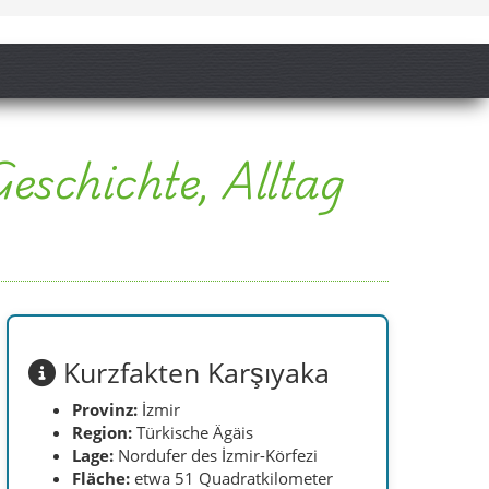
Kurzfakten Karşıyaka
Provinz:
İzmir
Region:
Türkische Ägäis
Lage:
Nordufer des İzmir-Körfezi
Fläche:
etwa 51 Quadratkilometer
Mahalle:
27
Historischer Name:
Kordelya
beziehungsweise Kordelio
Landschaft:
Küste, Stadtgebiet und
Yamanlar-Hänge
Wofür diese Seite
nützlich ist
Alle 27 offiziellen Mahalle