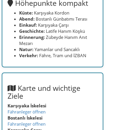
Karte und wichtige
Ziele
Karşıyaka İskelesi
Fähranleger öffnen
Bostanlı İskelesi
Fähranleger öffnen
Karşıyaka Çarşı
Einkaufsviertel öffnen
Latife Hanım Köşkü
Museum öffnen
Yamanlar
Naturgebiet öffnen
Karşıyaka sinnvoll
erleben
Mit der Fähre beginnen