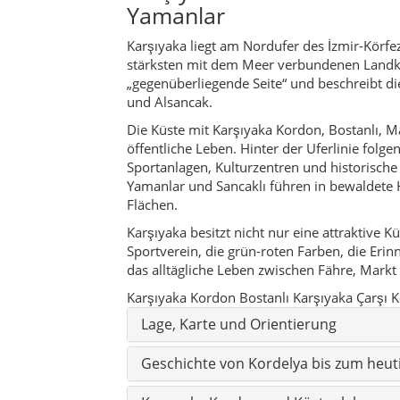
das alltägliche Leben zwischen Fähre, Mark
Karşıyaka Kordon
Bostanlı
Karşıyaka Çarşı
K
Lage, Karte und Orientierung
Geschichte von Kordelya bis zum heut
Karşıyaka Kordon und Küstenleben
Bostanlı: Promenade, Markt und Aben
Karşıyaka Çarşı und Einkaufsstraßen
Zübeyde Hanım, Latife Hanım und Eri
Museen und Ausstellungen
Kulturzentren, Theater und Veranstal
Karşıyaka Spor Kulübü und Sportkultu