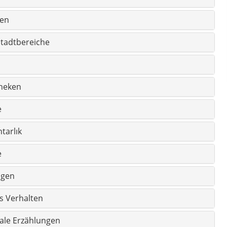
e
ngen
s Verhalten
ale Erzählungen
rheiten