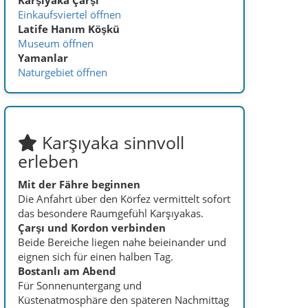
Die Anfahrt über den Körfez vermittelt sofort
das besondere Raumgefühl Karşıyakas.
Çarşı und Kordon verbinden
Beide Bereiche liegen nahe beieinander und
eignen sich für einen halben Tag.
Bostanlı am Abend
Für Sonnenuntergang und
Küstenatmosphäre den späteren Nachmittag
wählen.
Yamanlar getrennt planen
Natur- und Hangbereiche benötigen mehr
Zeit, Wasser und eine genaue Route.
Unterkunft direkt buchen
Hotel oder Gastgeber per WhatsApp, Telefon
oder E-Mail unmittelbar kontaktieren.