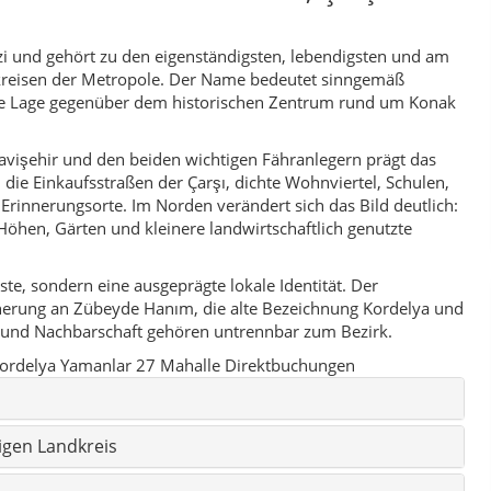
t und Nachbarschaft gehören untrennbar zum Bezirk.
ordelya
Yamanlar
27 Mahalle
Direktbuchungen
igen Landkreis
dleben
nnerungsorte
tungen
r