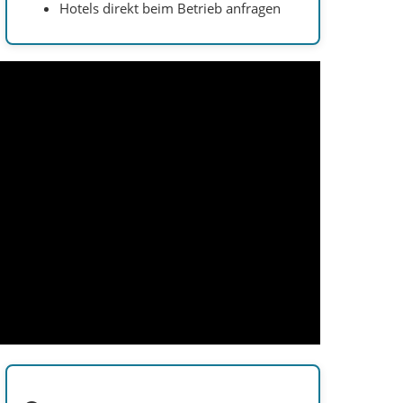
Höhepunkte kompakt
Küste:
Karşıyaka Kordon
Abend:
Bostanlı Günbatımı Terası
Einkauf:
Karşıyaka Çarşı
Geschichte:
Latife Hanım Köşkü
Erinnerung:
Zübeyde Hanım Anıt
Mezarı
Natur:
Yamanlar und Sancaklı
Verkehr:
Fähre, Tram und İZBAN