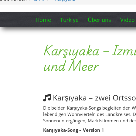
Karşıyaka – zwei Ortsso
Die beiden Karşıyaka-Songs begleiten den W
lebendigen Wohnvierteln des Landkreises. 
Sonnenuntergängen, Marktstimmen und dem 
Karşıyaka-Song – Version 1
Karşıyaka-Song – Version 2
Hinweis:
Die Musik wurde mit Unterstützung 
Themenauswahl und redaktionelle Gestaltu
Song-Ausschnitt öffnen