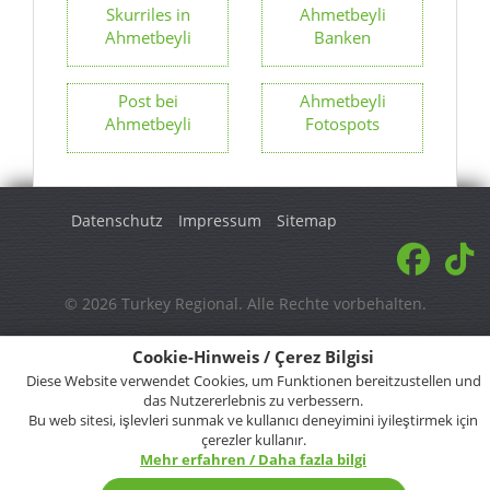
Skurriles in
Ahmetbeyli
Ahmetbeyli
Banken
Post bei
Ahmetbeyli
Ahmetbeyli
Fotospots
Datenschutz
Impressum
Sitemap
© 2026 Turkey Regional. Alle Rechte vorbehalten.
Cookie-Hinweis / Çerez Bilgisi
Diese Website verwendet Cookies, um Funktionen bereitzustellen und
das Nutzererlebnis zu verbessern.
Bu web sitesi, işlevleri sunmak ve kullanıcı deneyimini iyileştirmek için
çerezler kullanır.
Mehr erfahren / Daha fazla bilgi