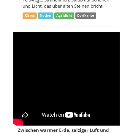
und Licht, das über alten Steinen bricht.
Klaros
Notion
Ägäislicht
Dorfkante
Zwischen warmer Erde, salziger Luft und