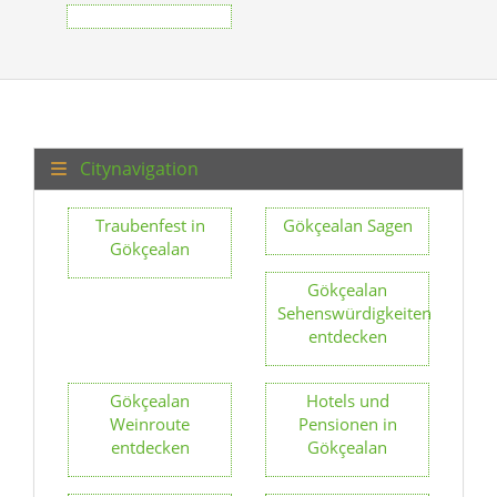
Citynavigation
Traubenfest in
Gökçealan Sagen
Gökçealan
Gökçealan
Sehenswürdigkeiten
entdecken
Gökçealan
Hotels und
Weinroute
Pensionen in
entdecken
Gökçealan