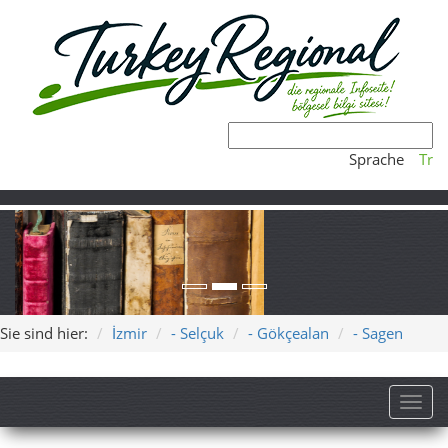
Sprache
Tr
Sie sind hier:
İzmir
- Selçuk
- Gökçealan
- Sagen
Toggl