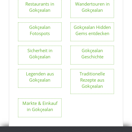
Restaurants in
Wandertouren in
Gökçealan
Gökçealan
Gökçealan
Gökçealan Hidden
Fotospots
Gems entdecken
Sicherheit in
Gökçealan
Gökçealan
Geschichte
Legenden aus
Traditionelle
Gökçealan
Rezepte aus
Gökçealan
Märkte & Einkauf
in Gökçealan