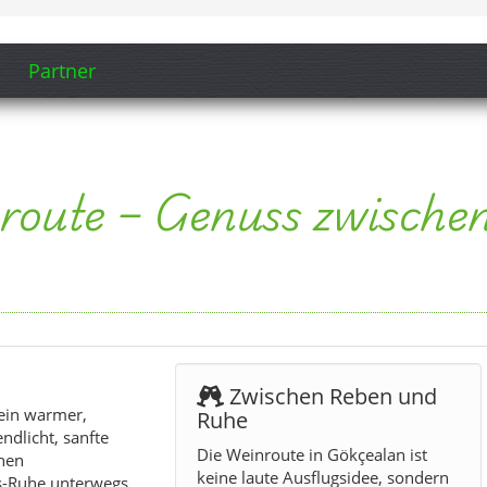
Partner
oute – Genuss zwischen
Zwischen Reben und
ein warmer,
Ruhe
ndlicht, sanfte
Die Weinroute in Gökçealan ist
hen
keine laute Ausflugsidee, sondern
s-Ruhe unterwegs