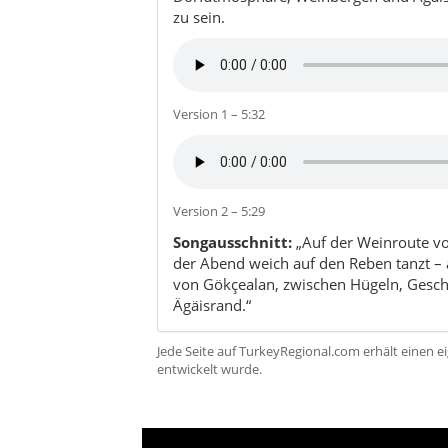
zu sein.
Version 1 – 5:32
Version 2 – 5:29
Songausschnitt:
„Auf der Weinroute v
der Abend weich auf den Reben tanzt – 
von Gökçealan, zwischen Hügeln, Ges
Ägäisrand.“
Jede Seite auf TurkeyRegional.com erhält einen e
entwickelt wurde.