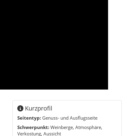
Kurzprofil
Seitentyp:
Genuss- und Ausflugsseite
Schwerpunkt:
Weinberge, Atmosphäre,
Verkostung, Aussicht