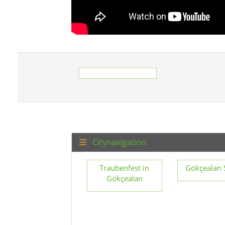
Citynavigation
Traubenfest in
Gökçealan 
Gökçealan