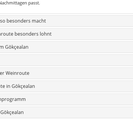
Nachmittagen passt.
 so besonders macht
nroute besonders lohnt
um Gökçealan
der Weinroute
ute in Gökçealan
enprogramm
 Gökçealan