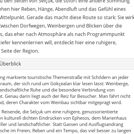
u den Seiten von Selçuk, die sofort eine andere Stimmung
ehen hier Reben, Hänge, Abendluft und das Gefühl eines
ittelpunkt. Gerade das macht diese Route so stark: Sie wir
 Zwischen Dorfwegen, Weinbergen und Blicken über die
ebnis, das eher nach Atmosphäre als nach Programmpunkt
efer kennenlernen will, entdeckt hier eine ruhigere,
Seite der Region.
Überblick
reng markierte touristische Themenstraße mit Schildern an jeder
aum, der sich rund um Gökçealan klar lesen lässt: Weinberge,
landschaftliche Ruhe und die besondere Verbindung von
t. Genau darin liegt auch der Reiz für Besucher. Man fährt nicht
nd, deren Charakter vom Weinbau sichtbar mitgeprägt wird.
 Reisende, die Selçuk um eine ruhigere, genussorientierte
n kulturell dichten Eindrücken von Ephesos, dem Marienhaus
iller und landschaftlicher. Statt Gassen und Ausflugsandrang
ische im Freien, Reben und ein Tempo, das viel besser zu langen