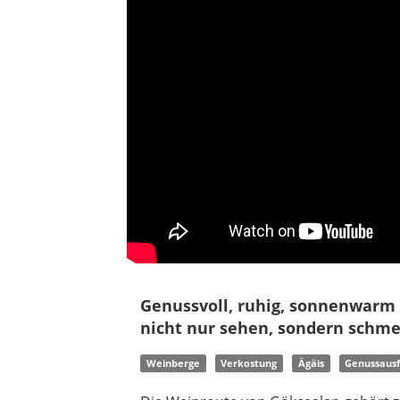
Genussvoll, ruhig, sonnenwarm 
nicht nur sehen, sondern schm
Weinberge
Verkostung
Ägäis
Genussausf