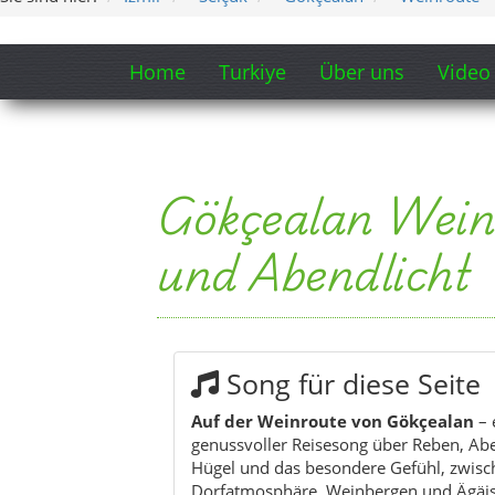
Home
Turkiye
Über uns
Video
Gökçealan Weinr
und Abendlicht
Song für diese Seite
Auf der Weinroute von Gökçealan
– 
genussvoller Reisesong über Reben, Abe
Hügel und das besondere Gefühl, zwisc
Dorfatmosphäre, Weinbergen und Ägäi