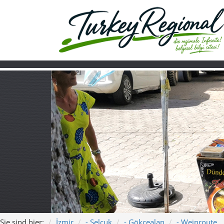
Sie sind hier:
İzmir
- Selçuk
- Gökçealan
- Weinroute