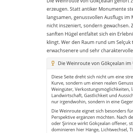
Die Weinroute von Gökçealan gehört z
erzeugen. Statt antiker Monumente st
langsamen, genussvollen Ausflugs im M
nicht inszeniert, sondern gewachsen.
sanften Hügel entfaltet sich ein Erl
klingt. Wer den Raum rund um Selçuk ti
erwachsenere und sehr charaktervolle 
Die Weinroute von Gökçealan im 
Diese Seite dreht sich nicht um eine st
Kurve, sondern um einen realen Genussr
Weingüter, Verkostungsmöglichkeiten, 
Landwirtschaft, Gastlichkeit und Aussich
nur irgendwohin, sondern in eine Gege
Die Weinroute eignet sich besonders für
Perspektive ergänzen möchten. Nach de
oder Şirince wirkt Gökçealan offener, st
dominieren hier Hänge, Lichtwechsel, T