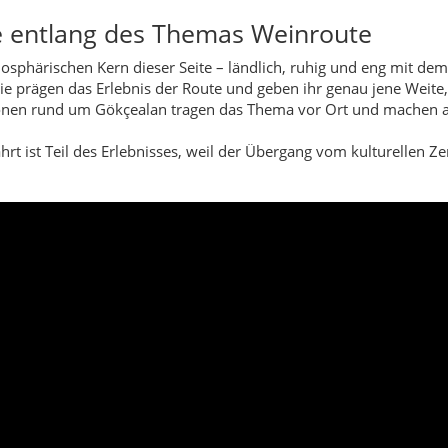
 entlang des Themas Weinroute
osphärischen Kern dieser Seite – ländlich, ruhig und eng mit d
ie prägen das Erlebnis der Route und geben ihr genau jene Weite, 
onen rund um Gökçealan tragen das Thema vor Ort und machen aus
rt ist Teil des Erlebnisses, weil der Übergang vom kulturellen Ze