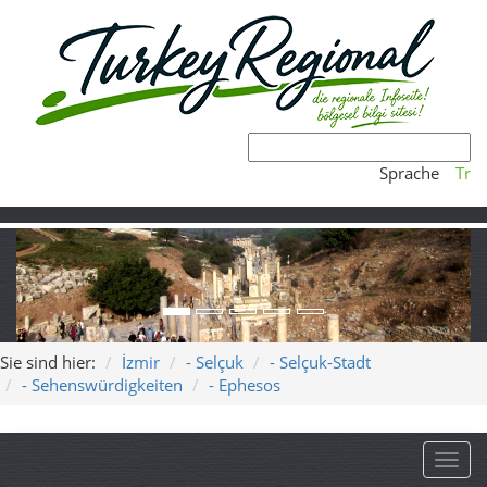
Sprache
Tr
Sie sind hier:
İzmir
- Selçuk
- Selçuk-Stadt
- Sehenswürdigkeiten
- Ephesos
Toggl