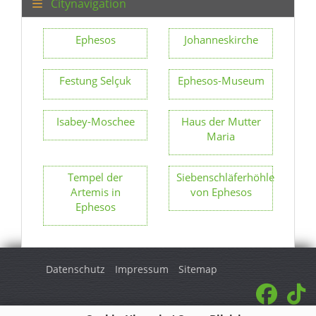
Citynavigation
Ephesos
Johanneskirche
Festung Selçuk
Ephesos-Museum
Isabey-Moschee
Haus der Mutter
Maria
Tempel der
Siebenschläferhöhle
Artemis in
von Ephesos
Ephesos
Datenschutz
Impressum
Sitemap