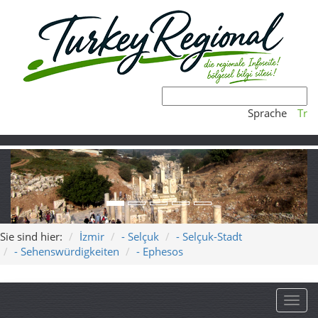
Sprache
Tr
Sie sind hier:
İzmir
- Selçuk
- Selçuk-Stadt
- Sehenswürdigkeiten
- Ephesos
Toggl