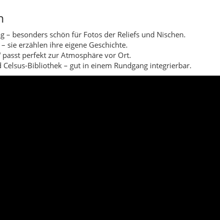
h
g – besonders schön für Fotos der Reliefs und Nischen.
 – sie erzählen ihre eigene Geschichte.
 passt perfekt zur Atmosphäre vor Ort.
Celsus-Bibliothek – gut in einem Rundgang integrierbar.