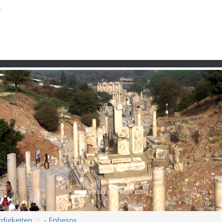
digkeiten
- Ephesos