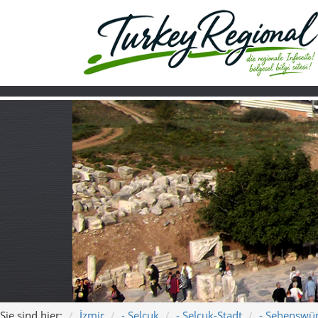
Sie sind hier:
İzmir
- Selçuk
- Selçuk-Stadt
- Sehenswür