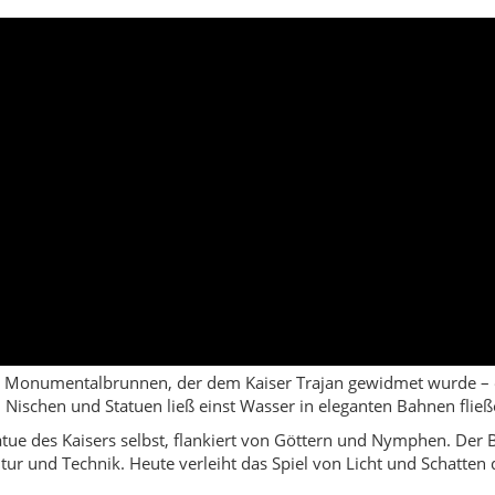
r Monumentalbrunnen, der dem Kaiser Trajan gewidmet wurde – e
n, Nischen und Statuen ließ einst Wasser in eleganten Bahnen fli
atue des Kaisers selbst, flankiert von Göttern und Nymphen. Der
ur und Technik. Heute verleiht das Spiel von Licht und Schatten 