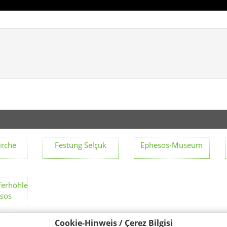
irche
Festung Selçuk
Ephesos-Museum
ferhöhle
sos
Cookie-Hinweis / Çerez Bilgisi