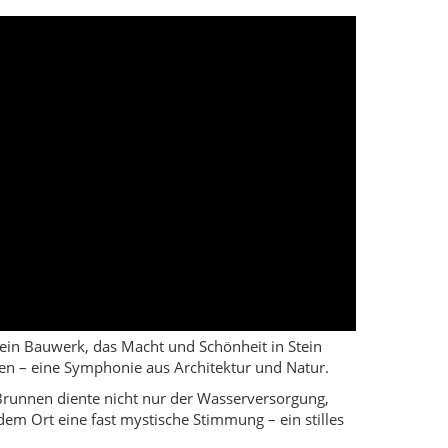
in Bauwerk, das Macht und Schönheit in Stein
eßen – eine Symphonie aus Architektur und Natur.
 Brunnen diente nicht nur der Wasserversorgung,
dem Ort eine fast mystische Stimmung – ein stilles