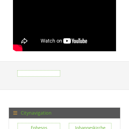
Citynavigation
Ephesos
Johanneskirche