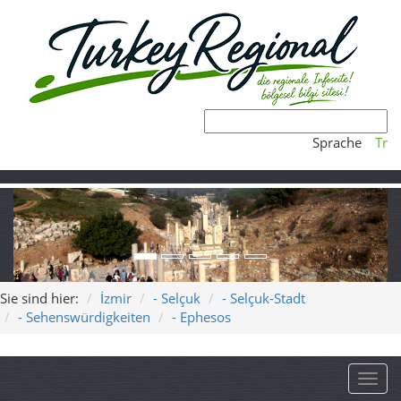
Sprache
Tr
Sie sind hier:
İzmir
- Selçuk
- Selçuk-Stadt
- Sehenswürdigkeiten
- Ephesos
Toggl