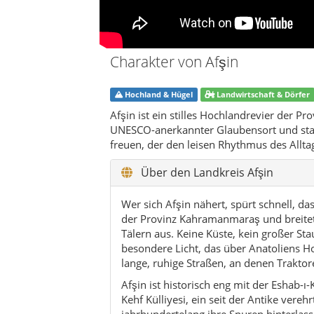
Charakter von Afşin
Hochland & Hügel
Landwirtschaft & Dörfer
Afşin ist ein stilles Hochlandrevier der P
UNESCO-anerkannter Glaubensort und star
freuen, der den leisen Rhythmus des Allta
Über den Landkreis Afşin
Wer sich Afşin nähert, spürt schnell, da
der Provinz Kahramanmaraş und breitet 
Tälern aus. Keine Küste, kein großer St
besondere Licht, das über Anatoliens Ho
lange, ruhige Straßen, an denen Trakto
Afşin ist historisch eng mit der Eshab-
Kehf Külliyesi, ein seit der Antike ver
jahrhundertelang ihre Spuren hinterla