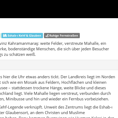
Eshab-ı Kehf & Glauben
Ruhige Fernstraßen
rovinz Kahramanmaraş: weite Felder, verstreute Mahalle, ein
ke, bodenständige Menschen, die sich über jeden Besucher
gs zu schätzen weiß.
ss hier die Uhr etwas anders tickt. Der Landkreis liegt im Norden
sich wie ein Mosaik aus Feldern, Hochflächen und kleinen
ausee – stattdessen trockene Hänge, weite Blicke und dieses
chland liegt. Viele Mahalle liegen verstreut, verbunden durch
ren, Minibusse und hin und wieder ein Fernbus vorbeiziehen.
ı-Kehf-Legende verknüpft. Unweit des Zentrums liegt die Eshab-ı
ehrter Glaubensort, an dem Christen und Muslime
ssen haben. Dazu kommen Burgruinen wie Hurman Kalesi in den