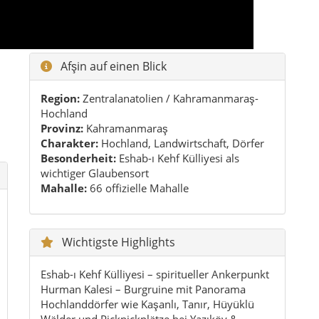
Afşin auf einen Blick
Region:
Zentralanatolien / Kahramanmaraş-
Hochland
Provinz:
Kahramanmaraş
Charakter:
Hochland, Landwirtschaft, Dörfer
Besonderheit:
Eshab-ı Kehf Külliyesi als
wichtiger Glaubensort
Mahalle:
66 offizielle Mahalle
Wichtigste Highlights
Eshab-ı Kehf Külliyesi – spiritueller Ankerpunkt
Hurman Kalesi – Burgruine mit Panorama
Hochlanddörfer wie Kaşanlı, Tanır, Hüyüklü
Wälder und Picknickplätze bei Yazıköy &