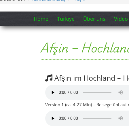
Home
Turkiye
Über uns
Video
Afşin – Hochla
Afşin im Hochland – H
Version 1 (ca. 4:27 Min) – Reisegefühl auf