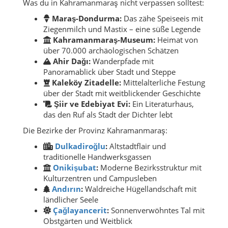
Was du in Kahramanmaraş nicht verpassen solltest:
Maraş-Dondurma:
Das zähe Speiseeis mit
Ziegenmilch und Mastix – eine süße Legende
Kahramanmaraş-Museum:
Heimat von
über 70.000 archäologischen Schätzen
Ahir Dağı:
Wanderpfade mit
Panoramablick über Stadt und Steppe
Kaleköy Zitadelle:
Mittelalterliche Festung
über der Stadt mit weitblickender Geschichte
Şiir ve Edebiyat Evi:
Ein Literaturhaus,
das den Ruf als Stadt der Dichter lebt
Die Bezirke der Provinz Kahramanmaraş:
Dulkadiroğlu
:
Altstadtflair und
traditionelle Handwerksgassen
Onikişubat
:
Moderne Bezirksstruktur mit
Kulturzentren und Campusleben
Andırın
:
Waldreiche Hügellandschaft mit
ländlicher Seele
Çağlayancerit
:
Sonnenverwöhntes Tal mit
Obstgärten und Weitblick