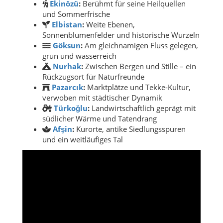
Ekinözü
:
Berühmt für seine Heilquellen
und Sommerfrische
Elbistan
:
Weite Ebenen,
Sonnenblumenfelder und historische Wurzeln
Göksun
:
Am gleichnamigen Fluss gelegen,
grün und wasserreich
Nurhak
:
Zwischen Bergen und Stille – ein
Rückzugsort für Naturfreunde
Pazarcık
:
Marktplätze und Tekke-Kultur,
verwoben mit städtischer Dynamik
Türkoğlu
:
Landwirtschaftlich geprägt mit
südlicher Wärme und Tatendrang
Afşin
:
Kurorte, antike Siedlungsspuren
und ein weitläufiges Tal