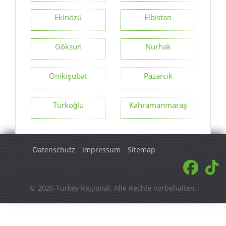
Ekinözü
Elbistan
Göksun
Nurhak
Onikişubat
Pazarcık
Türkoğlu
Kahramanmaraş
Datenschutz
Impressum
Sitemap
© 2026 Turkey Regional. Alle Rechte vorbehalten.