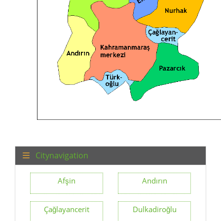
Citynavigation
Afşin
Andırın
Çağlayancerit
Dulkadiroğlu