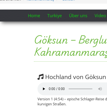
Hochland von Göksun
Version 1 (4:54) – epische Schlager-Reise
kurvigen Straßen.
Version 2 (4:17) – etwas kompakter, mit 
Songtext-Ausschnitt „Hochland 
Wenn die Straße sich nach oben schraub
klarer Hochlandluft, Apfelblüten im Wi
Melodie holen immer wieder den Namen
Willkommensschild, das dich in dieser
auch „Türkei regional Punkt com“ im Tex