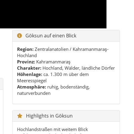
Atmosphäre:
ruhig, bodenständig,
naturverbunden
Highlights in Göksun
Hochlandstraßen mit weitem Blick
Apfelgärten und Obstlandschaften
Ruhige Dörfer ohne Massentourismus
Authentischer Alltag in Zentrum und Mahalle
Kühle Sommerabende in klarer Luft
Praktische Reisetipps
Am besten mit eigenem Auto oder Mietwagen
unterwegs sein.
Leichte Jacke einpacken – Abende können
frisch sein.
Offline-Karten für Dörfer und Nebenstraßen