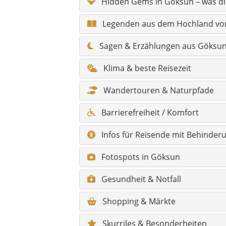
Fotospots in Göksun
Gesundheit & Notfall
Shopping & Märkte
Skurriles & Besonderheiten
Alle Sehenswürdigkeiten im Lan
Alle Hidden Gems – konkrete Tip
FAQ zu Göksun
Hauptorte im Landkreis Göksun 
Alle Orte / Mahalle in Göksun –