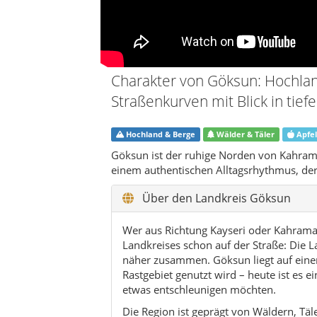
Wer aus Richtung Kayseri oder Kahrama
Landkreises schon auf der Straße: Die La
näher zusammen. Göksun liegt auf eine
Rastgebiet genutzt wird – heute ist es ei
etwas entschleunigen möchten.
Die Region ist geprägt von Wäldern, Täl
Ceyhan-Quellgebiet bewegen. Dazwische
auf den Tischen vor dem Dorfkiosk hört
des Tages bestimmen. Im Zentrum von G
schon nach wenigen Minuten Fahrt ist 
Historisch war Göksun immer Grenz- u
sich, Reiche kamen und gingen. Heute er
kleinem Gewerbe und dem Wunsch, die K
die Verbindung zur Heimat zu verlieren
so interessant: Man erlebt authentische
wäre.
Im Alltag spielt die Natur eine große R
Kirschbäume um die Häuser, Holzstapel
wie eine Kulisse einrahmen. Wer hier un