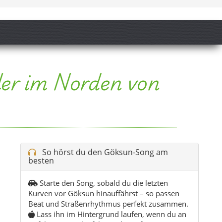
So hörst du den Göksun-Song am
besten
Starte den Song, sobald du die letzten
Kurven vor Göksun hinauffährst – so passen
Beat und Straßenrhythmus perfekt zusammen.
Lass ihn im Hintergrund laufen, wenn du an
Apfelgärten vorbeifährst oder auf einem
Hochland-Balkon in den Abend hineinschaust.
Mit Kopfhörern wird der Refrain besonders
intensiv, wenn du an einem Aussichtspunkt
anhältst und in die Täler unterhalb von Göksun
blickst.
Spiele ihn noch einmal am Abend, während
du Tee trinkst und den kühlen Hochlandwind
durch die Gassen ziehen hörst.
Tipp:
Spiel den Song an, bevor du losgehst –
die Stimmung passt perfekt zum ersten Blick
auf Göksun und sein weites Hochland.