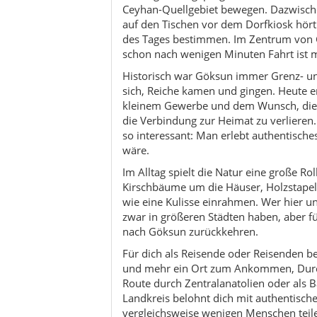
zwar in größeren Städten haben, aber
nach Göksun zurückkehren.
Für dich als Reisende oder Reisenden b
und mehr ein Ort zum Ankommen, Durc
Route durch Zentralanatolien oder als B
Landkreis belohnt dich mit authentisch
vergleichsweise wenigen Menschen teil
Kultur & Traditionen in Göksun
Aktivitäten in Göksun
Reisetipps & Mikro-Routen run
Nachhaltigkeit & respektvolles R
Für wen ist Göksun geeignet?
Kulinarik in Göksun – einfache K