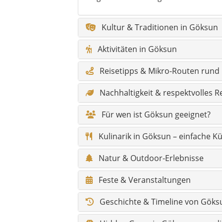
Natur & Outdoor-Erlebnisse
Feste & Veranstaltungen
Geschichte & Timeline von Göks
Hidden Gems in Göksun – was die
Legenden aus dem Hochland vo
Sagen & Erzählungen aus Göksu
Klima & beste Reisezeit
Wandertouren & Naturpfade
Barrierefreiheit / Komfort
Infos für Reisende mit Behinder