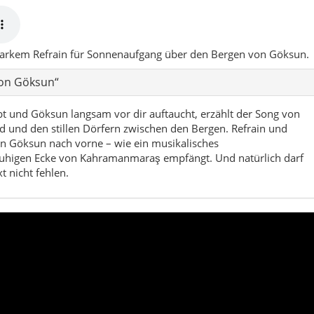
luft, Wälder, stille Dörfer und lange
 Täler.
gärten
Ruhe statt Massen
nmaraş: eine Hochlandlandschaft mit klarer Luft, viel Grün und
eher an Bergdörfer als an klassische Touristenziele erinnert.