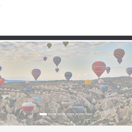
Partner
t, Yaylalar und stille T
ş