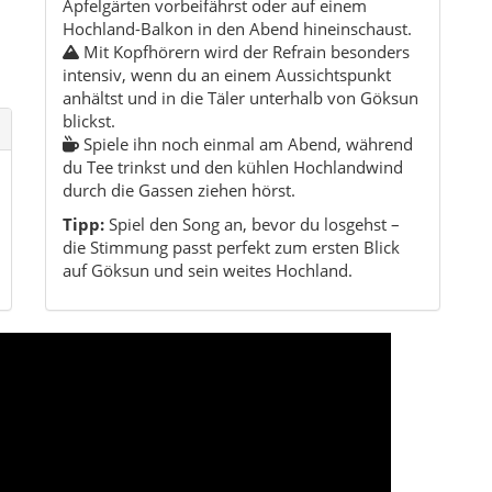
Göksun auf einen Blick
Region:
Zentralanatolien / Kahramanmaraş-
Hochland
Provinz:
Kahramanmaraş
Charakter:
Hochland, Wälder, ländliche Dörfer
Höhenlage:
ca. 1.300 m über dem
Meeresspiegel