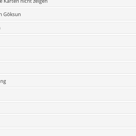
dkreis Göksun
ps
– mit Kurzbeschreibung
 mit Kurzbeschreibung