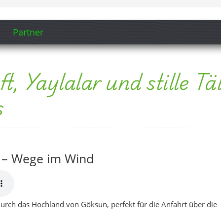
 – Wege im Wind
 durch das Hochland von Göksun, perfekt für die Anfahrt über die
starkem Refrain für Sonnenaufgang über den Bergen von Göksun.
von Göksun“
t und Göksun langsam vor dir auftaucht, erzählt der Song von
nd und den stillen Dörfern zwischen den Bergen. Refrain und
 Göksun nach vorne – wie ein musikalisches
 ruhigen Ecke von Kahramanmaraş empfängt. Und natürlich darf
t nicht fehlen.