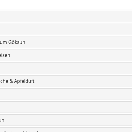
un
 Karten nicht zeigen
n Göksun
n
ung