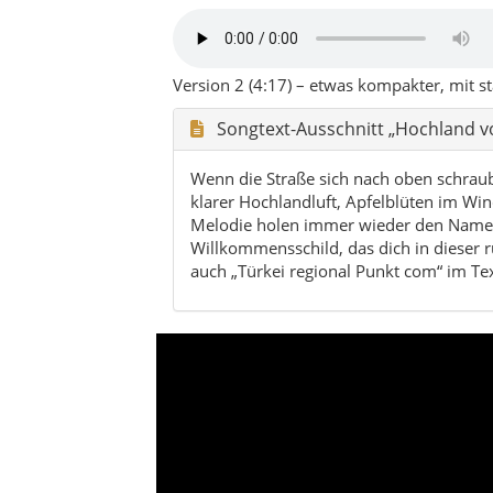
Charakter von Göksun: Hochland
Straßenkurven mit Blick in tiefe
Hochland & Berge
Wälder & Täler
Apfel
Göksun ist der ruhige Norden von Kahrama
einem authentischen Alltagsrhythmus, der 
Über den Landkreis Göksun