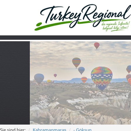
Sie sind hier:
Kahramanmaraş
- Göksun
Home
Turkiye
Über uns
Video
Göksun – Bergluf
Kahramanmara