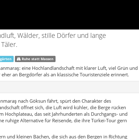
nmaraş nach Göksun fährt, spürt den Charakter des
ndschaft öffnet sich, die Luft wird kühler, die Berge rücken
m Hochplateau, das seit Jahrhunderten als Durchgangs- und
ne ruhige Alternative für Reisende, die ihre Türkei-Tour gern
ern und kleinen Bächen, die sich aus den Bergen in Richtung
n liegen Dörfer, in denen man noch das Klirren von Teegläsern
 und in denen Traktoren, alte Pick-ups und Minibusse den Takt
öksun treffen sich Verwaltung, Handel und Schulalltag – doch
man wieder im Grünen.
nd Verbindungsraum: Handelsrouten und Hirtenwege kreuzten
innert vieles an eine anatolische Mischung aus Landwirtschaft,
inder zum Studieren in die größeren Städte zu schicken, ohne
. Genau dieses Spannungsfeld macht den Landkreis für Reisende
s Anatolien, ohne dass alles für den Tourismus zurechtgerückt
olle: Schneereiche Winter, frische Sommerabende, Apfel- und
 an den Wänden und der Blick auf die Bergrücken, die Göksun
terwegs ist, spürt schnell, warum viele Familien ihre Wurzeln