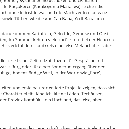
eiten und erste naturorientierte Projekte zeigen, dass sich
Charakter bleibt ländlich: kleine Läden, Teehäuser,
r Provinz Karabük – ein Hochland, das leise, aber
lden die Basis des gesellschaftlichen Lebens. Viele Bräuche
n Dörfern gefeiert, Musik kommt aus der Region Karabük
. Dazu gehören gemeinsame Essen mit Fleischgerichten,
 von Käse und Butter oft von Generation zu Generation
s Brot, im Sommer getrocknete Kräuter oder eingemachte
r Einfachheit und gemeinschaftliches Leben wichtiger sind
leine Wanderungen in die Wälder, Picknicks an
 sich vorher mit Karte oder GPS vorbereitet, kann