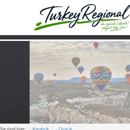
Sie sind hier:
Karabük
- Ovacık
Home
Turkiye
Über uns
Video
Ovacık – Wälder,
Song: Ovacık – Land d