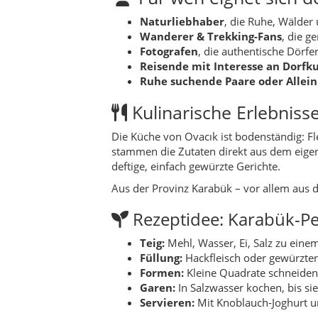
Rezeptidee: Karabük-Per
Teig:
Mehl, Wasser, Ei, Salz zu eine
Füllung:
Hackfleisch oder gewürzter
Formen:
Kleine Quadrate schneiden,
Garen:
In Salzwasser kochen, bis sie
Servieren:
Mit Knoblauch-Joghurt u
In Ovacık findest du zwar selten Restaur
genau solchen Gerichten bewirtet.
Natur & Outdoor
Wälder, Hochlagen und Täler sind die gro
Spaziergänge, einfache Wanderungen und F
Spätsommer, bunte Blätter im Herbst, Sch
Wer Natur liebt, sollte Zeit für Fahrten ü
Felsen und Waldstücke ab, und immer wiede
Feste & Veranstaltung
In Ovacık sind Feste meist eng an religiö