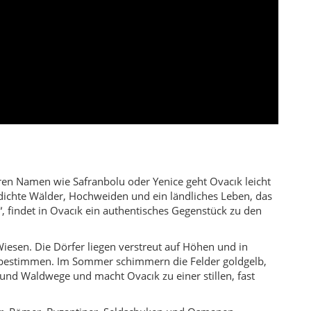
, findet in Ovacık ein authentisches Gegenstück zu den
Wiesen. Die Dörfer liegen verstreut auf Höhen und in
 bestimmen. Im Sommer schimmern die Felder goldgelb,
und Waldwege und macht Ovacık zu einer stillen, fast
onier, Römer, Byzantiner, Seldschuken und Osmanen
n: In Pürçükören (Karakoyunlu Mahallesi) reichen die
k noch ohne Industrie war und die Machtzentren an ganz
 sowie Türben wie die von Can Baba, Yerli Baba oder
ld, dazu kommen Kartoffeln, Getreide, Gemüse und Obst
iten; im Sommer kehren viele zurück, um bei der Heuernte
r verleiht dem Landkreis eine leise Melancholie – aber
die bereit sind, Zeit mitzubringen: für Gespräche mit
r Ovacık-Burg oder für einen Sonnenuntergang über den
uhige, bodenständige Welt, in der Worte wie „Ehre“,