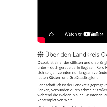
sich seit Jahrzehnten nur langsam verände
lauten Küsten- und Großstadtregionen.
Landschaftlich ist der Landkreis geprägt v
Senken, verbunden durch schmale Straßen
während die Wälder in allen Grüntönen leu
kontemplativen Welt.
Historisch liegt Ovacık in einer Region, 
hinterließen Spuren. Das zeigt sich an Fe
Spuren bis in die Antike, Felsgräber und 
anderen Orten lagen. Dazu kommen kleine 
Musa Efendi, die bis heute spirituelle Ori
Im Alltag lebt Ovacık vor allem von Land
aus den Hausgärten. Viele Familien haben
zu helfen oder gemeinsam auf den Yaylas 
auch eine starke Bindung an die Heimat.
Ovacık ist kein Ort für schnelle Selfies u
Dorfbewohnern, für Spaziergänge zwischen 
Hochlagen um Boduroğlu oder Hatipoğlu. We
„Gastfreundschaft“ und „Heimat“ noch spü