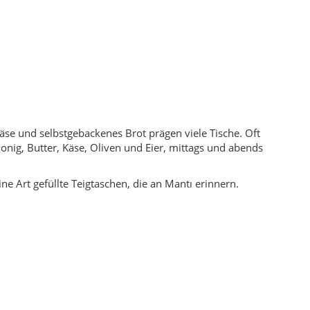
n, Pensionen oder im Rahmen von Gruppenaufenthalten mit
ete Hänge und kleinere Hochebenen bieten sich für
ahreszeiten: goldene Felder und dunkle Wälder im
oder Hatipoğlu. Unterwegs wechseln sich Felder, Weiden,
der großen religiösen Feste (Ramazan- und Opferfest)