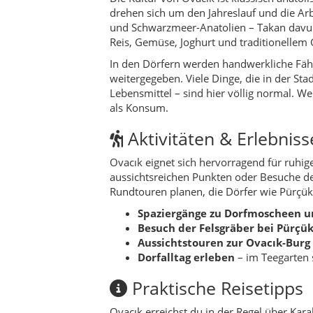
Spaziergänge zu Dorfmoscheen 
Besuch der Felsgräber bei Pürçü
Aussichtstouren zur Ovacık-Burg
Dorfalltag erleben
– im Teegarten 
Praktische Reisetipps
Ovacık erreichst du in der Regel über Ka
sind größtenteils asphaltiert, aber schmal
Moment geplant werden, da es nur wenige 
Unterkünfte sind eher einfach: kleine P
Komfort und größere Auswahl sucht, kann 
da die Netzabdeckung in einigen Tälern s
Restaurant-Hinweis:
In der Türkei ist e
Ovacık freundlich anspricht, ist das meist
höflich ablehnen und weitergehen – das ist
Urlaubsorten.
Nachhaltigkeit & regi
Ovacık lebt stark von regionalem Konsum: W