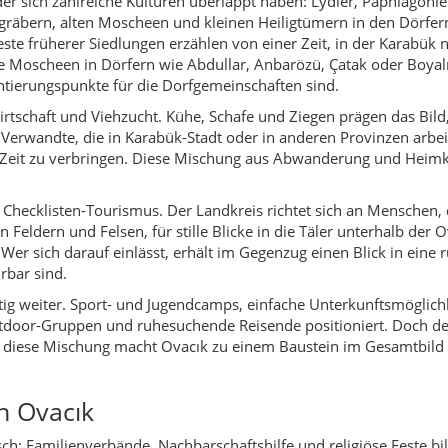
htig weiter. Sport- und Jugendcamps, einfache Unterkunftsmöglichk
utdoor-Gruppen und ruhesuchende Reisende positioniert. Doch der 
diese Mischung macht Ovacık zu einem Baustein im Gesamtbild de
n Ovacık
isch: Familienverbände, Nachbarschaftshilfe und religiöse Feste bi
beit mit Tieren und Feldern. Hochzeiten werden oft mit mehrere
, zurna, manchmal auch moderne Lautsprecher auf einem Pickup
 Gebäck.
keiten wie Holzarbeit, einfache Stickereien oder das Herstellen
tadt längst aus dem Alltag verschwunden sind – selbst gebackene
r mit offenen Augen reist, bekommt Einblick in eine Kultur, in de
e
e Aktivitäten in der Natur. Spaziergänge zwischen den Dörfern, k
 historischen Stätten gehören zu den typischen Erlebnissen. Wer
ren, Boyalı, Hatipoğlu oder Ekincik verbinden.