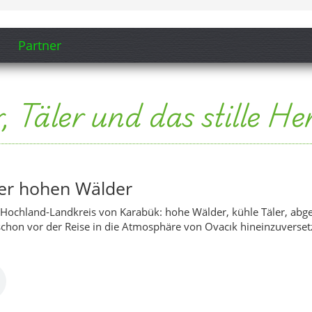
m Hochland-Landkreis von Karabük: hohe Wälder, kühle Täler, abgel
 schon vor der Reise in die Atmosphäre von Ovacık hineinzuverset
Ovacık (Song-Ausschnitt anzeigen)
 Dörfer & Hochlandluft
lagen, Dörfern, Wäldern, Felsen und Aussichtspunkten. Ideal, um 