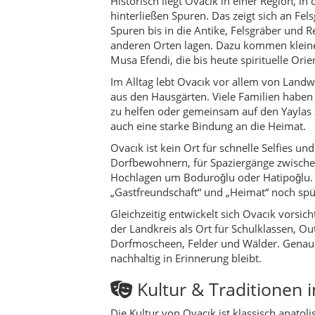
Gleichzeitig entwickelt sich Ovacık vorsic
der Landkreis als Ort für Schulklassen, O
Dorfmoscheen, Felder und Wälder. Genau 
nachhaltig in Erinnerung bleibt.
Kultur & Traditionen i
Die Kultur von Ovacık ist klassisch anatol
drehen sich um den Jahreslauf und die Ar
und Schwarzmeer-Anatolien – Takan davul
Reis, Gemüse, Joghurt und traditionellem
In den Dörfern werden handwerkliche Fähig
weitergegeben. Viele Dinge, die in der S
Lebensmittel – sind hier völlig normal. We
als Konsum.
Aktivitäten & Erlebniss
Ovacık eignet sich hervorragend für ruhig
aussichtsreichen Punkten oder Besuche der
Rundtouren planen, die Dörfer wie Pürçükö