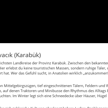
rt hat. Wer das Gefühl sucht, in Anatolien wirklich „anzukommen“
on Mittelgebirgszügen, tief eingeschnittenen Tälern, Feldern und 
, auf denen Traktoren und Minibusse den Rhythmus des Alltags
chten. Im Winter legt sich eine Schneedecke über Häuser, Hügel 
in der sich zahlreiche Kulturen überlappt haben: Lydier, Paphlag
lsgräbern, alten Moscheen und kleinen Heiligtümern in den Dörfer
Reste früherer Siedlungen erzählen von einer Zeit, in der Karabü
Moscheen in Dörfern wie Abdullar, Anbarözü, Çatak oder Boyalı
entierungspunkte für die Dorfgemeinschaften sind.
wirtschaft und Viehzucht. Kühe, Schafe und Ziegen prägen das Bi
 Verwandte, die in Karabük-Stadt oder in anderen Provinzen arbe
Zeit zu verbringen. Diese Mischung aus Abwanderung und Heimkeh
nd Checklisten-Tourismus. Der Landkreis richtet sich an Menschen, 
Feldern und Felsen, für stille Blicke in die Täler unterhalb de
r sich darauf einlässt, erhält im Gegenzug einen Blick in eine r
rbar sind.