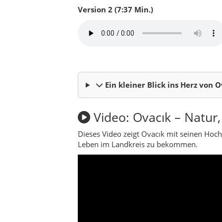
Leben im Landkreis zu bekommen.
Über den Landkreis Ov
Ovacık ist einer der stillsten und ursprü
unter – doch gerade darin liegt sein Reiz: