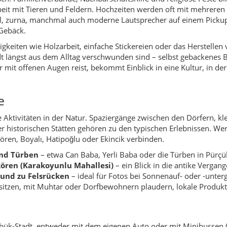
und Türben
– etwa Can Baba, Yerli Baba oder die Türben in Pürçü
kören (Karakoyunlu Mahallesi)
– ein Blick in die antike Vergang
 und zu Felsrücken
– ideal für Fotos bei Sonnenauf- oder -unter
sitzen, mit Muhtar oder Dorfbewohnern plaudern, lokale Produkt
rabük-Stadt, entweder mit dem eigenen Auto oder mit Minibussen 
 und kurvig – insbesondere bei Regen oder Schnee ist vorsichtiges
kleine Läden gibt.
ensionen, Gästezimmer oder gegebenenfalls Übernachtungsmöglic
Ovacık als Tagesausflug von Karabük oder Safranbolu aus planen
chwächer sein kann.
s normal, dass dich Restaurant- oder Teegartenbetreiber freundli
 echte Gastfreundschaft. Sollte jemand allerdings sehr aufdringli
 oft ein Zeichen für eine typische „Touristenfalle“, die in Ovacık
onaler Nutzen
er hier einkauft, isst oder übernachtet, unterstützt direkt Famil