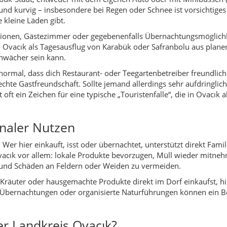
Ovacık vor allem: lokale Produkte bevorzugen, Müll wieder mitn
und Schäden an Feldern oder Weiden zu vermeiden.
Kräuter oder hausgemachte Produkte direkt im Dorf einkaufst, hilf
e Übernachtungen oder organisierte Naturführungen können ein Be
er Landkreis Ovacık?
 und Hochlagen mehr schätzen als Strände.
gerne auf wenig begangenen Wegen unterwegs sind.
er, Felsformationen und weite Landschaften suchen.
ltur
, Felsgräbern und kleinen Moscheen.
nreisende
, die keinen Massentourismus wollen.
e & ein Rezept aus der Region
ischgerichte, Eintöpfe, Kartoffeln, Bulgur, frischer Joghurt, Haus
en Garten oder von den eigenen Tieren. Zum Frühstück gibt es Ho
 dem nahen Safranbolu – stammt ein bekanntes Gericht:
Peruhi
, 