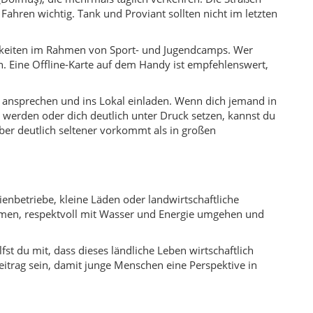
ehmen, respektvoll mit Wasser und Energie umgehen und
st du mit, dass dieses ländliche Leben wirtschaftlich
itrag sein, damit junge Menschen eine Perspektive in
käse und selbstgebackenes Brot prägen viele Tische. Oft
nig, Butter, Käse, Oliven und Eier, mittags und abends
eine Art gefüllte Teigtaschen, die an Mantı erinnern.