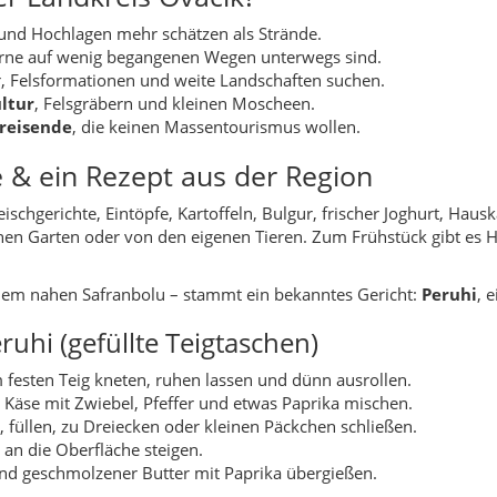
uhi (gefüllte Teigtaschen)
m festen Teig kneten, ruhen lassen und dünn ausrollen.
 Käse mit Zwiebel, Pfeffer und etwas Paprika mischen.
 füllen, zu Dreiecken oder kleinen Päckchen schließen.
 an die Oberfläche steigen.
nd geschmolzener Butter mit Paprika übergießen.
ants mit Speisekarte, aber mit etwas Glück wirst du bei Familie
ße Stärke von Ovacık. Boduroğlu und andere Hochflächen, bewald
otostopps an. Besonders eindrucksvoll sind die Übergänge der J
nee im Winter und sattes Grün im Frühling.
ber die Dörfer einplanen – etwa in Richtung Çatak, Ekincik, Kışla 
r öffnen sich weite Blicke ins Tal.
en
se Feiertage, Erntezeiten und Dorftraditionen gekoppelt. Während 