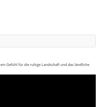
eren Namen wie Safranbolu oder Yenice geht Ovacık leicht
, dichte Wälder, Hochweiden und ein ländliches Leben, das