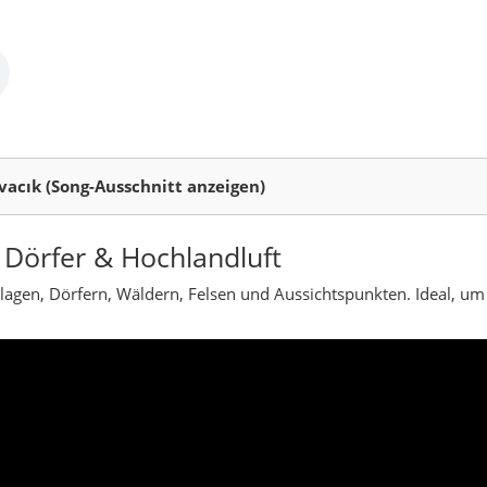
acık (Karabük)
nglichsten Landkreise der Provinz Karabük. Zwischen den bekannt
 Hier erlebst du keine touristischen Massen, sondern ruhige Täler