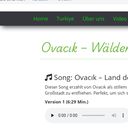
Dieser Song erzählt von Ovacık als stille
Großstadt zu entfliehen. Perfekt, um sich
Version 1 (6:29 Min.)
Version 2 (7:37 Min.)
Ein kleiner Blick ins Herz von 
Video: Ovacık – Natur,
Dieses Video zeigt Ovacık mit seinen Hoch