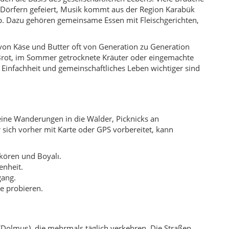
kören und Boyalı.
enheit.
gang.
e probieren.
(Dolmuş), die mehrmals täglich verkehren. Die Straßen
 Fahren wichtig. Tank und Proviant sollten nicht im letzten
hkeiten im Rahmen von Sport- und Jugendcamps. Wer
. Eine Offline-Karte auf dem Handy ist empfehlenswert,
ch ansprechen und ins Lokal einladen. Wenn dich jemand in
ch werden oder dich deutlich unter Druck setzen, kannst du
 aber deutlich seltener vorkommt als in großen
ienbetriebe, kleine Läden oder landwirtschaftliche