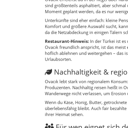
Produzenten. Nachhaltig reisen heißt in 
Wanderwege nicht verlassen, um Erosion 
Wenn du Käse, Honig, Butter, getrocknete 
überlebensfähig bleibt. Auch fair bezahlt
ihrer Heimat sehen.
Für wen eignet sich d
Naturliebhaber
, die Ruhe, Wälder
Wanderer & Trekking-Fans
, die 
Fotografen
, die authentische Dörf
Reisende mit Interesse an Dorfku
Ruhe suchende Paare oder Allei
Kulinarische Erlebniss
Die Küche von Ovacık ist bodenständig: Fle
stammen die Zutaten direkt aus dem eigen
deftige, einfach gewürzte Gerichte.
Aus der Provinz Karabük – vor allem aus