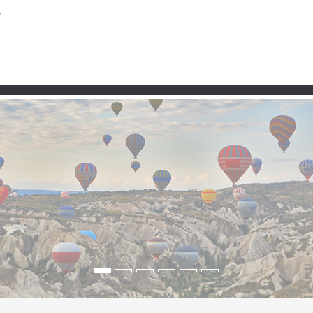
Partner
 Täler und das stille H
er hohen Wälder