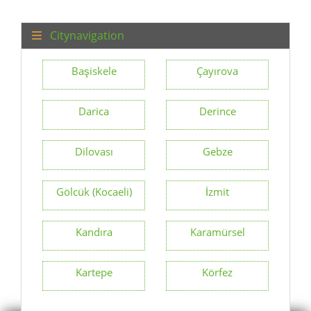
Citynavigation
Başiskele
Çayırova
Darica
Derince
Dilovası
Gebze
Gölcük (Kocaeli)
İzmit
Kandıra
Karamürsel
Kartepe
Körfez