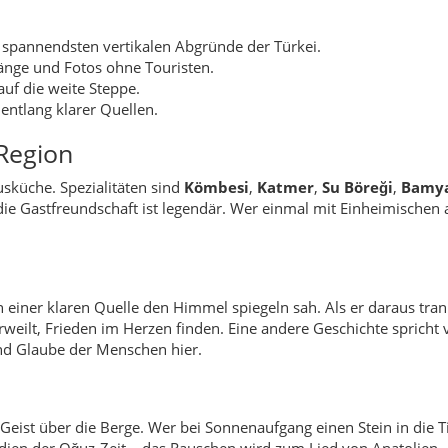
r spannendsten vertikalen Abgründe der Türkei.
änge und Fotos ohne Touristen.
auf die weite Steppe.
entlang klarer Quellen.
Region
usküche. Spezialitäten sind
Kömbesi
,
Katmer
,
Su Böreği
,
Bamy
 die Gastfreundschaft ist legendär. Wer einmal mit Einheimischen 
einer klaren Quelle den Himmel spiegeln sah. Als er daraus trank
weilt, Frieden im Herzen finden. Eine andere Geschichte spricht v
und Glaube der Menschen hier.
 Geist über die Berge. Wer bei Sonnenaufgang einen Stein in die Tie
odien der Oğuz-Zeit – das Rauschen wird zum Lied von Anatolien.