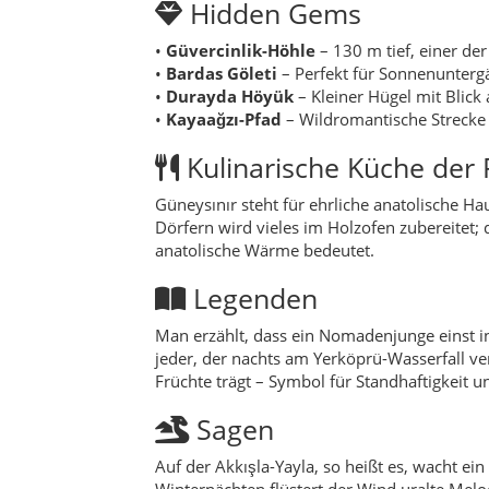
Hidden Gems
•
Güvercinlik-Höhle
– 130 m tief, einer de
•
Bardas Göleti
– Perfekt für Sonnenunterg
•
Durayda Höyük
– Kleiner Hügel mit Blick 
•
Kayaağzı-Pfad
– Wildromantische Strecke 
Kulinarische Küche der 
Güneysınır steht für ehrliche anatolische Ha
Dörfern wird vieles im Holzofen zubereitet;
anatolische Wärme bedeutet.
Legenden
Man erzählt, dass ein Nomadenjunge einst in 
jeder, der nachts am Yerköprü-Wasserfall ver
Früchte trägt – Symbol für Standhaftigkeit 
Sagen
Auf der Akkışla-Yayla, so heißt es, wacht ein
Winternächten flüstert der Wind uralte Mel