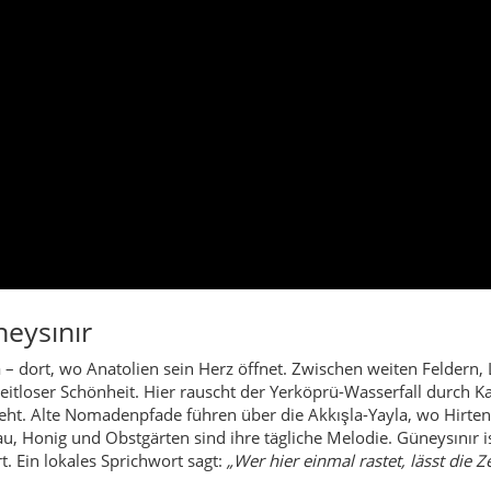
eysınır
 – dort, wo Anatolien sein Herz öffnet. Zwischen weiten Feldern
zeitloser Schönheit. Hier rauscht der Yerköprü-Wasserfall durch 
eht. Alte Nomadenpfade führen über die Akkışla-Yayla, wo Hirten
au, Honig und Obstgärten sind ihre tägliche Melodie. Güneysınır 
. Ein lokales Sprichwort sagt:
„Wer hier einmal rastet, lässt die Ze