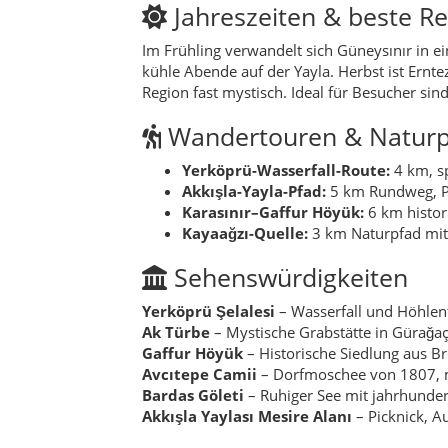
Jahreszeiten & beste Re
Im Frühling verwandelt sich Güneysınır in
kühle Abende auf der Yayla. Herbst ist Ernt
Region fast mystisch. Ideal für Besucher s
Wandertouren & Naturp
Yerköprü-Wasserfall-Route:
4 km, sp
Akkışla-Yayla-Pfad:
5 km Rundweg, Pi
Karasınır–Gaffur Höyük:
6 km histori
Kayaağzı-Quelle:
3 km Naturpfad mit
Sehenswürdigkeiten
Yerköprü Şelalesi
– Wasserfall und Höhlen
Ak Türbe
– Mystische Grabstätte in Gürağaç
Gaffur Höyük
– Historische Siedlung aus Br
Avcıtepe Camii
– Dorfmoschee von 1807, m
Bardas Göleti
– Ruhiger See mit jahrhund
Akkışla Yaylası Mesire Alanı
– Picknick, A