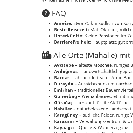
FAQ
Anreise:
Etwa 75 km südlich von Kony
Beste Reisezeit:
Mai–Oktober, mild u
Unterkünfte:
Kleine Pensionen im Ze
Barrierefreiheit:
Hauptplätze gut err
Alle Orte (Mahalle) mi
Avcıtepe
– älteste Moschee, ruhiges B
Aydoğmuş
– landwirtschaftlich geprä
Bardas
– jahrhundertealter Ardıç-Baum
Durayda
– Aussichtspunkt mit archäo
Emirhan
– traditionelles Bauernviertel
Güneybağ
– Weinanbaugebiet mit Blic
Gürağaç
– bekannt für die Ak Türbe.
Habiller
– naturbelassene Landschaft
Karagüney
– südliche Felder, ruhige W
Karasınır
– Verwaltungszentrum & Urs
Kayaağzı
– Quelle & Wanderzugang.