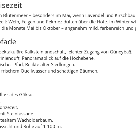
isezeit
 ein Blütenmeer – besonders im Mai, wenn Lavendel und Kirschb
ezeit: Wein, Feigen und Pekmez duften über die Höfe. Im Winter w
ind die Monate Mai bis Oktober – angenehm mild, farbenreich und
fade
ektakuläre Kalksteinlandschaft, leichter Zugang von Güneybağ.
nienduft, Panoramablick auf die Hochebene.
scher Pfad, Relikte alter Siedlungen.
 frischem Quellwasser und schattigen Bäumen.
fluss des Göksu.
.
onzezeit.
it Steinfassade.
ertealtem Wacholderbaum.
ussicht und Ruhe auf 1 100 m.