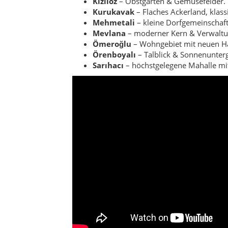
Kızılöz
– Obstgärten & Gemüsefelder.
Kurukavak
– Flaches Ackerland, klass
Mehmetali
– kleine Dorfgemeinschaft 
Mevlana
– moderner Kern & Verwaltun
Ömeroğlu
– Wohngebiet mit neuen H
Örenboyalı
– Talblick & Sonnenunter
Sarıhacı
– höchstgelegene Mahalle mi