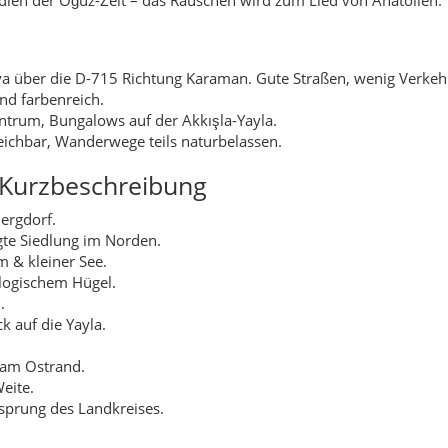
a über die D-715 Richtung Karaman. Gute Straßen, wenig Verkeh
nd farbenreich.
ntrum, Bungalows auf der Akkışla-Yayla.
eichbar, Wanderwege teils naturbelassen.
t Kurzbeschreibung
ergdorf.
gte Siedlung im Norden.
 & kleiner See.
logischem Hügel.
.
k auf die Yayla.
 am Ostrand.
eite.
prung des Landkreises.