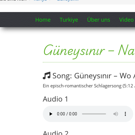
Home
Turkiye
Über uns
Video
Güneysınır – Na
Song: Güneysınır – Wo 
Ein episch-romantischer Schlagersong (5:12 /
Audio 1
Audio 2