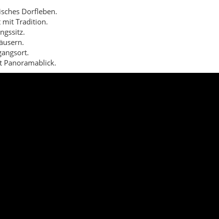
isches Dorfleben.
mit Tradition.
gssitz.
äusern.
gangsort.
t Panoramablick.