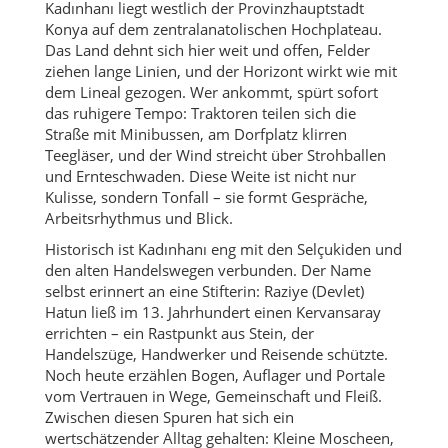
Kadınhanı liegt westlich der Provinzhauptstadt
Konya auf dem zentralanatolischen Hochplateau.
Das Land dehnt sich hier weit und offen, Felder
ziehen lange Linien, und der Horizont wirkt wie mit
dem Lineal gezogen. Wer ankommt, spürt sofort
das ruhigere Tempo: Traktoren teilen sich die
Straße mit Minibussen, am Dorfplatz klirren
Teegläser, und der Wind streicht über Strohballen
und Ernteschwaden. Diese Weite ist nicht nur
Kulisse, sondern Tonfall – sie formt Gespräche,
Arbeitsrhythmus und Blick.
Historisch ist Kadınhanı eng mit den Selçukiden und
den alten Handelswegen verbunden. Der Name
selbst erinnert an eine Stifterin: Raziye (Devlet)
Hatun ließ im 13. Jahrhundert einen Kervansaray
errichten – ein Rastpunkt aus Stein, der
Handelszüge, Handwerker und Reisende schützte.
Noch heute erzählen Bogen, Auflager und Portale
vom Vertrauen in Wege, Gemeinschaft und Fleiß.
Zwischen diesen Spuren hat sich ein
wertschätzender Alltag gehalten: Kleine Moscheen,