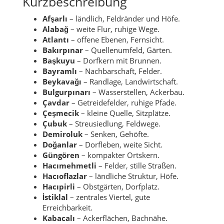
Kurzbeschreibung
Afşarlı
– ländlich, Feldränder und Höfe.
Alabağ
– weite Flur, ruhige Wege.
Atlantı
– offene Ebenen, Fernsicht.
Bakırpınar
– Quellenumfeld, Gärten.
Başkuyu
– Dorfkern mit Brunnen.
Bayramlı
– Nachbarschaft, Felder.
Beykavağı
– Randlage, Landwirtschaft.
Bulgurpınarı
– Wasserstellen, Ackerbau.
Çavdar
– Getreidefelder, ruhige Pfade.
Çeşmecik
– kleine Quelle, Sitzplätze.
Çubuk
– Streusiedlung, Feldwege.
Demiroluk
– Senken, Gehöfte.
Doğanlar
– Dorfleben, weite Sicht.
Güngören
– kompakter Ortskern.
Hacımehmetli
– Felder, stille Straßen.
Hacıoflazlar
– ländliche Struktur, Höfe.
Hacıpirli
– Obstgärten, Dorfplatz.
İstiklal
– zentrales Viertel, gute
Erreichbarkeit.
Kabacalı
– Ackerflächen, Bachnähe.