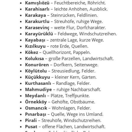
Kamışlıözü
– Feuchtbereiche, Röhricht.
Karahisarlı
– leichte Anhöhen, Ausblick.
Karakaya
– Steinrücken, Feldlinien.
Karakurtlu
– Streuhöfe, ruhige Wege.
Karasevinç
– weite Flur, Dorfcharakter.
Karayürüklü
– Feldwege, Windschutzreihen.
Kayabaşı
– zentrale Lage, kurze Wege.
Kızılkuyu
– rote Erde, Quellen.
Kökez
– Quellhorizont, Pappeln.
Kolukısa
– große Parzellen, Landwirtschaft.
Konurören
– Dorfkern, Seitenwege.
Köylütolu
– Streusiedlung, Felder.
Küçükkuyu
– kleiner Kern, Gärten.
Kurthasanlı
– Randlage, Felder.
Mahmudiye
– ruhige Nachbarschaft.
Meydanlı
– Plätze, Treffpunkte.
Örnekköy
– Gehöfte, Obstbäume.
Osmancık
– Wohnlagen, Felder.
Pınarbaşı
– Quelle, Wege ins Umland.
Pirali
– Streuhöfe, Windschutzreihen.
Pusat
– offene Flächen, Landwirtschaft.