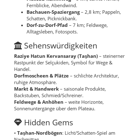
Fernblicke, Abendwind.
Bachauen-Spaziergang
– 2,8 km; Pappeln,
Schatten, Picknickbank.
Dorf-zu-Dorf-Pfad
– 7 km; Feldwege,
Alltagsleben, Fotospots.
Sehenswürdigkeiten
Raziye Hatun Kervansaray (Taşhan)
– steinerner
Rastpunkt der Selçukiden, Symbol für Wege &
Handel.
Dorfmoscheen & Plätze
– schlichte Architektur,
ruhige Atmosphäre.
Markt & Handwerk
– saisonale Produkte,
Backstuben, Schmied/Schreiner.
Feldwege & Anhöhen
– weite Horizonte,
Sonnenuntergänge über dem Plateau.
Hidden Gems
•
Taşhan-Nordbögen
: Licht/Schatten-Spiel am
Nachmittag.