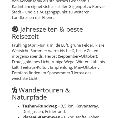
den Kervansaray als steinernes Gedächtnis.
Kadınhanı eignet sich als stiller Gegenpol zu Konya-
Stadt – und als Ausgangspunkt zu weiteren
Landkreisen der Ebene.
Jahreszeiten & beste
Reisezeit
Frühling (April–Juni): milde Luft, grüne Felder, klare
Weitsicht. Sommer: warm bis heiß, beste Zeiten
morgens/abends. Herbst (September–Oktober):
Ernte, goldenes Licht, ruhige Wege. Winter: kühl bis
kalt, Teehaus-Kultur. Empfehlung: Mai–Oktober;
Fotofans finden im Spätsommer/Herbst das
weichste Licht.
Wandertouren &
Naturpfade
Taşhan-Rundweg
– 3,5 km; Kervansaray,
Dorfgassen, Felderrand.
Plateau-Kammweg
– 6 km; sanfte Höhen,