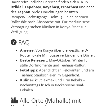
Barrierefreundliche Bereiche finden sich v. a. in
İstiklal
,
Tepebaşı
,
Kayabaşı
,
Pınarbaşı
und nahe
des
Taşhan
. Viele Einrichtungen besitzen
Rampen/Flachzugänge. Dolmuş-Linien nehmen
Rollstühle nach Absprache mit. Für medizinische
Versorgung stehen Kliniken in Konya-Stadt zur
Verfügung.
FAQ
Anreise:
Von Konya über die westliche D-
Route; lokale Minibusse verbinden die Dörfer.
Beste Reisezeit:
Mai–Oktober; Winter für
stille Dorfmomente und Teehaus-Kultur.
Fototipps:
Abendlicht an Feldkanten und am
Taşhan; Staubschleier im Gegenlicht.
Kulinarik:
Etliekmek und Fırın Kebabı –
nachmittags frisch in Bäckereien/Esnaf-
Lokalen.
Alle Orte (Mahalle) mit