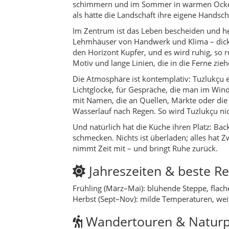
schimmern und im Sommer in warmen Ockertön
als hätte die Landschaft ihre eigene Handschr
Im Zentrum ist das Leben bescheiden und he
Lehmhäuser von Handwerk und Klima – dicke 
den Horizont Kupfer, und es wird ruhig, so 
Motiv und lange Linien, die in die Ferne zi
Die Atmosphäre ist kontemplativ: Tuzlukçu e
Lichtglocke, für Gespräche, die man im Wind
mit Namen, die an Quellen, Märkte oder die 
Wasserlauf nach Regen. So wird Tuzlukçu nic
Und natürlich hat die Küche ihren Platz: Ba
schmecken. Nichts ist überladen; alles hat 
nimmt Zeit mit – und bringt Ruhe zurück.
Jahreszeiten & beste Re
Frühling (März–Mai): blühende Steppe, flac
Herbst (Sept–Nov): milde Temperaturen, weit
Wandertouren & Naturp