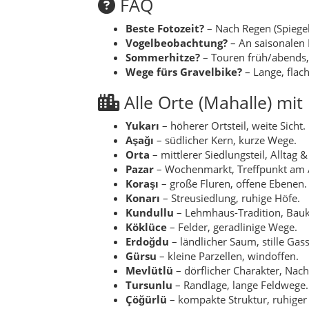
FAQ
Beste Fotozeit?
– Nach Regen (Spiege
Vogelbeobachtung?
– An saisonalen 
Sommerhitze?
– Touren früh/abends,
Wege fürs Gravelbike?
– Lange, flac
Alle Orte (Mahalle) mi
Yukarı
– höherer Ortsteil, weite Sicht.
Aşağı
– südlicher Kern, kurze Wege.
Orta
– mittlerer Siedlungsteil, Alltag 
Pazar
– Wochenmarkt, Treffpunkt am
Koraşı
– große Fluren, offene Ebenen.
Konarı
– Streusiedlung, ruhige Höfe.
Kundullu
– Lehmhaus-Tradition, Bauk
Köklüce
– Felder, geradlinige Wege.
Erdoğdu
– ländlicher Saum, stille Gas
Gürsu
– kleine Parzellen, windoffen.
Mevlütlü
– dörflicher Charakter, Nach
Tursunlu
– Randlage, lange Feldwege.
Çöğürlü
– kompakte Struktur, ruhiger 