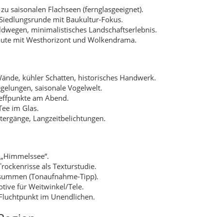
u saisonalen Flachseen (fernglasgeeignet).
Siedlungsrunde mit Baukultur-Fokus.
ldwegen, minimalistisches Landschaftserlebnis.
oute mit Westhorizont und Wolkendrama.
ände, kühler Schatten, historisches Handwerk.
gelungen, saisonale Vogelwelt.
Treffpunkte am Abend.
Tee im Glas.
ergänge, Langzeitbelichtungen.
 „Himmelssee“.
rockenrisse als Texturstudie.
 summen (Tonaufnahme-Tipp).
tive für Weitwinkel/Tele.
Fluchtpunkt im Unendlichen.