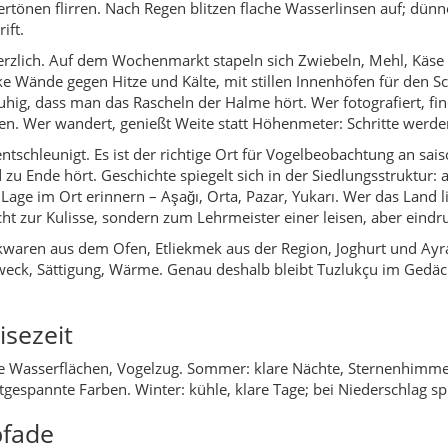
en flirren. Nach Regen blitzen flache Wasserlinsen auf; dünne
ift.
rzlich. Auf dem Wochenmarkt stapeln sich Zwiebeln, Mehl, Käse u
Wände gegen Hitze und Kälte, mit stillen Innenhöfen für den Sc
ruhig, dass man das Rascheln der Halme hört. Wer fotografiert, 
ehen. Wer wandert, genießt Weite statt Höhenmeter: Schritte werd
ntschleunigt. Es ist der richtige Ort für Vogelbeobachtung an sa
 zu Ende hört. Geschichte spiegelt sich in der Siedlungsstruktur:
Lage im Ort erinnern – Aşağı, Orta, Pazar, Yukarı. Wer das Land l
ht zur Kulisse, sondern zum Lehrmeister einer leisen, aber eindr
ckwaren aus dem Ofen, Etliekmek aus der Region, Joghurt und Ayra
Zweck, Sättigung, Wärme. Genau deshalb bleibt Tuzlukçu im Gedäch
isezeit
he Wasserflächen, Vogelzug. Sommer: klare Nächte, Sternenhimmel
gespannte Farben. Winter: kühle, klare Tage; bei Niederschlag s
fade