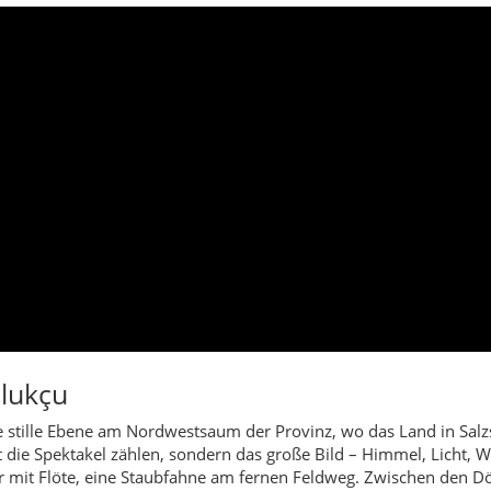
lukçu
e stille Ebene am Nordwestsaum der Provinz, wo das Land in Sal
die Spektakel zählen, sondern das große Bild – Himmel, Licht, Win
er mit Flöte, eine Staubfahne am fernen Feldweg. Zwischen den Dö