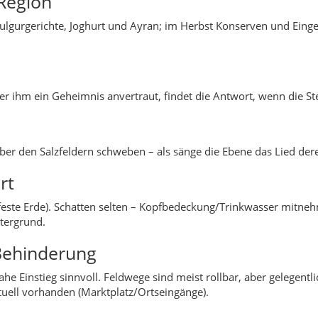
Region
ulgurgerichte, Joghurt und Ayran; im Herbst Konserven und Einge
 ihm ein Geheimnis anvertraut, findet die Antwort, wenn die Ste
ber den Salzfeldern schweben – als sänge die Ebene das Lied derer
rt
ste Erde). Schatten selten – Kopfbedeckung/Trinkwasser mitneh
tergrund.
 Behinderung
e Einstieg sinnvoll. Feldwege sind meist rollbar, aber gelegentli
tuell vorhanden (Marktplatz/Ortseingänge).