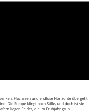
zsenken, Flachseen und endlose Horizonte übergeht.
d. Die Steppe klingt nach Stille, und doch ist sie
rfern liegen Felder, die im Frühjahr grün