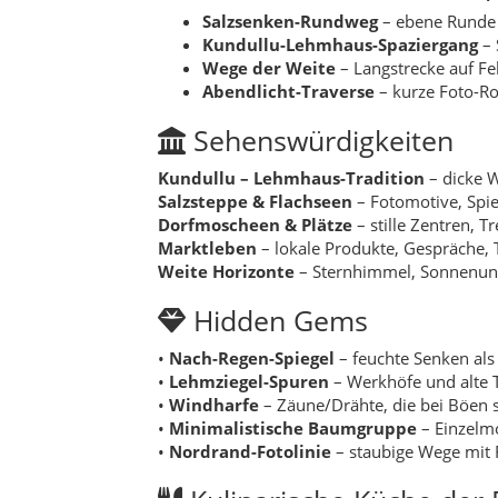
Salzsenken-Rundweg
– ebene Runde z
Kundullu-Lehmhaus-Spaziergang
– 
Wege der Weite
– Langstrecke auf Fe
Abendlicht-Traverse
– kurze Foto-R
Sehenswürdigkeiten
Kundullu – Lehmhaus-Tradition
– dicke W
Salzsteppe & Flachseen
– Fotomotive, Spie
Dorfmoscheen & Plätze
– stille Zentren, 
Marktleben
– lokale Produkte, Gespräche, 
Weite Horizonte
– Sternhimmel, Sonnenunt
Hidden Gems
•
Nach-Regen-Spiegel
– feuchte Senken als
•
Lehmziegel-Spuren
– Werkhöfe und alte T
•
Windharfe
– Zäune/Drähte, die bei Böen
•
Minimalistische Baumgruppe
– Einzelmo
•
Nordrand-Fotolinie
– staubige Wege mit 