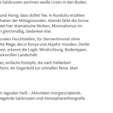
 Salzkrusten zeichnen weiße Linien in den Boden,
nd Honig; dazu duftet Tee. In Kundullu erzählen
hatten der Mittagsstunden. Abends färbt die Sonne
findet hier dramatische Wolken, Minimalismus im
en gleichmäßig, Gedanken klar.
isonalen Feuchtstellen, für Sternenhimmel ohne
 alte Wege, die in Konya und Akşehir münden, Dörfer
iest, erkennt die Logik: Windrichtung, Bodentypen,
ucksvollen Landschaft.
n, einfache Eintöpfe, die nach Feldarbeit
tnis: als Gegenbild zur schnellen Reise. Man
; tagsüber heiß – Aktivitäten morgens/abends.
piegelnde Salzkrusten und Atmosphärenfotografie.