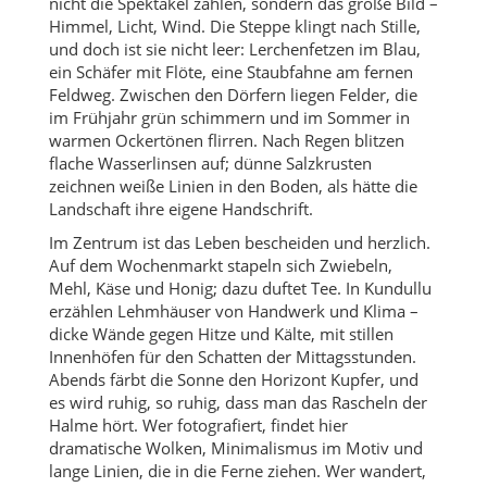
nicht die Spektakel zählen, sondern das große Bild –
Himmel, Licht, Wind. Die Steppe klingt nach Stille,
und doch ist sie nicht leer: Lerchenfetzen im Blau,
ein Schäfer mit Flöte, eine Staubfahne am fernen
Feldweg. Zwischen den Dörfern liegen Felder, die
im Frühjahr grün schimmern und im Sommer in
warmen Ockertönen flirren. Nach Regen blitzen
flache Wasserlinsen auf; dünne Salzkrusten
zeichnen weiße Linien in den Boden, als hätte die
Landschaft ihre eigene Handschrift.
Im Zentrum ist das Leben bescheiden und herzlich.
Auf dem Wochenmarkt stapeln sich Zwiebeln,
Mehl, Käse und Honig; dazu duftet Tee. In Kundullu
erzählen Lehmhäuser von Handwerk und Klima –
dicke Wände gegen Hitze und Kälte, mit stillen
Innenhöfen für den Schatten der Mittagsstunden.
Abends färbt die Sonne den Horizont Kupfer, und
es wird ruhig, so ruhig, dass man das Rascheln der
Halme hört. Wer fotografiert, findet hier
dramatische Wolken, Minimalismus im Motiv und
lange Linien, die in die Ferne ziehen. Wer wandert,