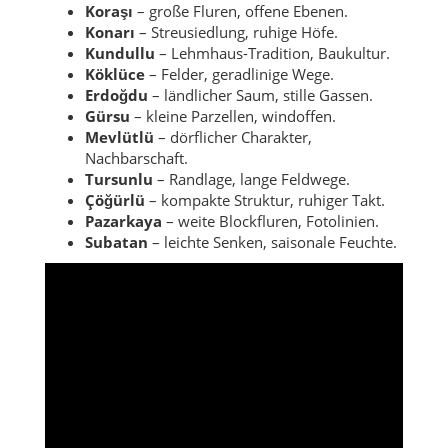
Koraşı
– große Fluren, offene Ebenen.
Konarı
– Streusiedlung, ruhige Höfe.
Kundullu
– Lehmhaus-Tradition, Baukultur.
Köklüce
– Felder, geradlinige Wege.
Erdoğdu
– ländlicher Saum, stille Gassen.
Gürsu
– kleine Parzellen, windoffen.
Mevlütlü
– dörflicher Charakter,
Nachbarschaft.
Tursunlu
– Randlage, lange Feldwege.
Çöğürlü
– kompakte Struktur, ruhiger Takt.
Pazarkaya
– weite Blockfluren, Fotolinien.
Subatan
– leichte Senken, saisonale Feuchte.