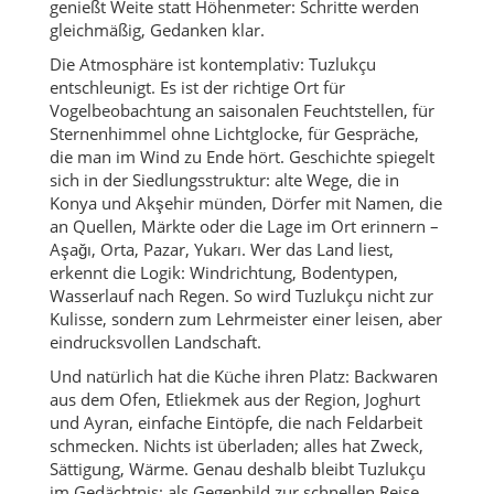
genießt Weite statt Höhenmeter: Schritte werden
gleichmäßig, Gedanken klar.
Die Atmosphäre ist kontemplativ: Tuzlukçu
entschleunigt. Es ist der richtige Ort für
Vogelbeobachtung an saisonalen Feuchtstellen, für
Sternenhimmel ohne Lichtglocke, für Gespräche,
die man im Wind zu Ende hört. Geschichte spiegelt
sich in der Siedlungsstruktur: alte Wege, die in
Konya und Akşehir münden, Dörfer mit Namen, die
an Quellen, Märkte oder die Lage im Ort erinnern –
Aşağı, Orta, Pazar, Yukarı. Wer das Land liest,
erkennt die Logik: Windrichtung, Bodentypen,
Wasserlauf nach Regen. So wird Tuzlukçu nicht zur
Kulisse, sondern zum Lehrmeister einer leisen, aber
eindrucksvollen Landschaft.
Und natürlich hat die Küche ihren Platz: Backwaren
aus dem Ofen, Etliekmek aus der Region, Joghurt
und Ayran, einfache Eintöpfe, die nach Feldarbeit
schmecken. Nichts ist überladen; alles hat Zweck,
Sättigung, Wärme. Genau deshalb bleibt Tuzlukçu
im Gedächtnis: als Gegenbild zur schnellen Reise.