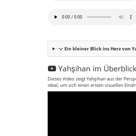
Über den Landkreis Y
Yahşihan ist ein Landkreis der Provinz Kı
umgeben von Feldern, Hügeln und Dörfern, 