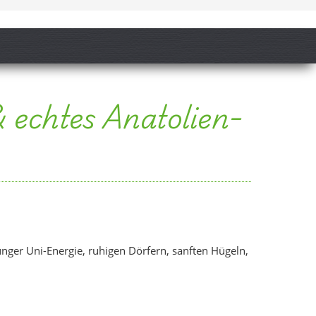
ger Uni-Energie, ruhigen Dörfern, sanften Hügeln,
en, öffentliche Gebäude, Wohnviertel und Alltagsleben –