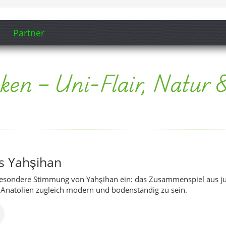
s Yahşihan
esondere Stimmung von Yahşihan ein: das Zusammenspiel aus jun
 Anatolien zugleich modern und bodenständig zu sein.
Yahşihan (Song-Ausschnitt anzeigen)
 – Video 1
pektive einer modernen, wachsenden Anatolien-Stadt: Straßenszen
druck vom Landkreis zu verschaffen.