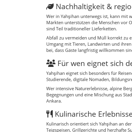
Wer intensive Naturerlebnisse, alpine Ber
Begegnungen und eine Mischung aus Stadt 
Ankara.
Kulinarische Erlebniss
Kulinarisch orientiert sich Yahşihan an de
Teigspeisen, Grillgerichte und herzhafte
finden sich Lokale mit klassischer Hausm
Besonders spannend ist der Kontrast zwi
nachfragt, bekommt häufig Empfehlungen fü
und Tarhana-Suppen oder süße Nachspeise
Da nicht jeder Ort ein eigenes „Namensgeri
und einfache, aber aromatische Gemüsegeri
Natur & Outdoor
Rund um Yahşihan dominieren offene Land
beim Spazieren die Veränderung des Lich
man joggen, spazieren oder einfach auf ei