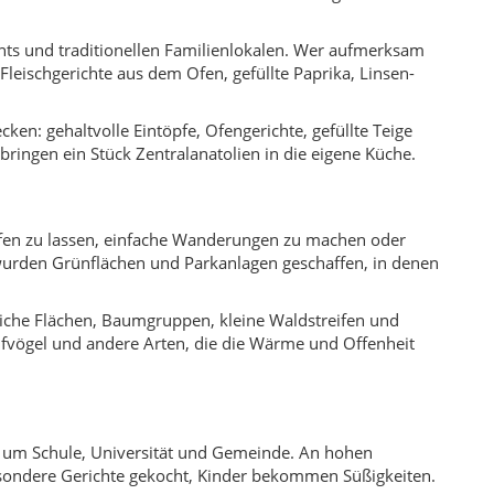
tliche Flächen, Baumgruppen, kleine Waldstreifen und
ifvögel und andere Arten, die die Wärme und Offenheit
nd um Schule, Universität und Gemeinde. An hohen
ondere Gerichte gekocht, Kinder bekommen Süßigkeiten.
e. Wer länger in Yahşihan bleibt, sollte Aushänge an
ten, Theateraufführungen oder Jugendprojekten. Solche
h von dörflichen Strukturen geprägt.
entren der Region.
deglied zwischen Anatoliens Zentren an Bedeutung.
rungszuwachs.
ndkreis mit wachsender Bevölkerung und junger