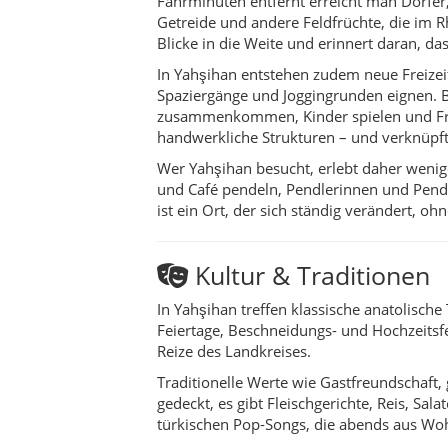
In Yahşihan treffen klassische anatolische
Feiertage, Beschneidungs- und Hochzeitsfe
Reize des Landkreises.
Traditionelle Werte wie Gastfreundschaft,
gedeckt, es gibt Fleischgerichte, Reis, S
türkischen Pop-Songs, die abends aus Wo
Aktivitäten & Erlebniss
Spaziergänge durch die Mahalle von
Besuch von Parks und Mesireplätzen,
Ausflüge in die umliegenden Dörfer 
Teilnahme an lokalen Festen oder Ve
Fototouren in den Abendstunden, wen
Praktische Reisetipps
Yahşihan ist über die Straßenverbindunge
Hauptachsen Richtung Kırıkkale und Ankar
allem von Studierenden intensiv genutzt 