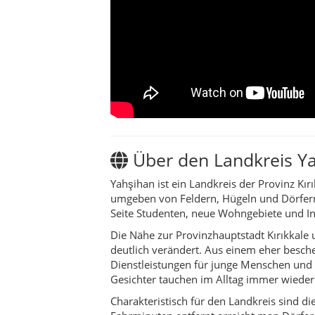
Seite Studenten, neue Wohngebiete und Inf
Die Nähe zur Provinzhauptstadt Kırıkkale u
deutlich verändert. Aus einem eher besc
Dienstleistungen für junge Menschen und
Gesichter tauchen im Alltag immer wieder
Charakteristisch für den Landkreis sind
Fahrminuten entfernt erreicht man Dörfer,
Getreide und andere Feldfrüchte, die im R
Blicke in die Weite und erinnert daran, da
In Yahşihan entstehen zudem neue Freizeit
Spaziergänge und Joggingrunden eignen. 
zusammenkommen, Kinder spielen und Freund
handwerkliche Strukturen – und verknüpf
Wer Yahşihan besucht, erlebt daher wenige
und Café pendeln, Pendlerinnen und Pend
ist ein Ort, der sich ständig verändert, 
Kultur & Traditionen