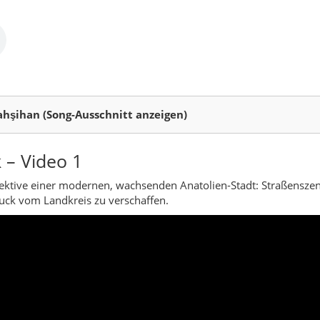
ahşihan
rıkkale und liegt im Herzen Anatoliens – nah genug an der Großs
die ein authentisches Anatolien-Gefühl vermitteln. Wer hier unte