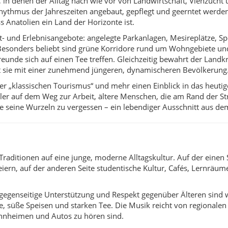
 Traditionen auf eine junge, moderne Alltagskultur. Auf der einen 
iern, auf der anderen Seite studentische Kultur, Cafés, Lernräum
 gegenseitige Unterstützung und Respekt gegenüber Älteren sind w
alate, süße Speisen und starken Tee. Die Musik reicht von region
hnheimen und Autos zu hören sind.
e
 Yahşihan, um das Zusammenspiel von Uni-Alltag, Wohnvierteln 
 an denen Familien picknicken, Kinder spielen und Jugendliche S
wie Bedesten, Hacıbalı oder Hisarköy, um ländliches Leben, Höf
ranstaltungen – von religiösen Anlässen bis zu Jugend- und Sport
n die Lichter von Yahşihan und Kırıkkale im Hintergrund eine ei
n der Provinz Kırıkkale gut angebunden. Wer mit dem Pkw unterw
a. Zwischen Yahşihan, Kırıkkale und den umliegenden Orten verk
werden.