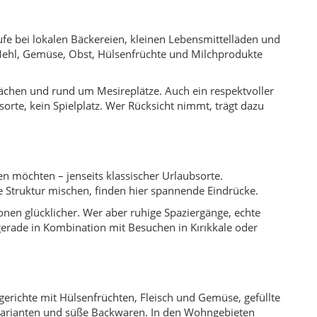
onen glücklicher. Wer aber ruhige Spaziergänge, echte
gerade in Kombination mit Besuchen in Kırıkkale oder
fgerichte mit Hülsenfrüchten, Fleisch und Gemüse, gefüllte
-Varianten und süße Backwaren. In den Wohngebieten
ts und traditionellen Familienlokalen. Wer aufmerksam
leischgerichte aus dem Ofen, gefüllte Paprika, Linsen-
ken: gehaltvolle Eintöpfe, Ofengerichte, gefüllte Teige
ringen ein Stück Zentralanatolien in die eigene Küche.
ifen zu lassen, einfache Wanderungen zu machen oder
wurden Grünflächen und Parkanlagen geschaffen, in denen