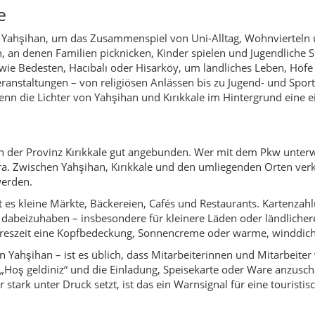
s kleine Märkte, Bäckereien, Cafés und Restaurants. Kartenzahlu
ira dabeizuhaben – insbesondere für kleinere Läden oder ländlic
ahreszeit eine Kopfbedeckung, Sonnencreme oder warme, winddicht
n Yahşihan – ist es üblich, dass Mitarbeiterinnen und Mitarbeite
 „Hoş geldiniz“ und die Einladung, Speisekarte oder Ware anzusc
stark unter Druck setzt, ist das ein Warnsignal für eine touristisch
onaler Nutzen
enigen, bewussten Entscheidungen viel für die Region tun. Einkä
rt direkt. Viele Produkte stammen aus der näheren Umgebung: 
tsorgen, ist ein wichtiger Beitrag – besonders in Parks, auf Fre
lächen gehört zu einem nachhaltigen Besuch: Felder sind Arbeitso
d.
er Landkreis Yahşihan?
de, die den Alltag einer modernen anatolischen Stadt kennenlerne
isende und alle, die gern sehen, wie sich Uni-Leben und ländlich