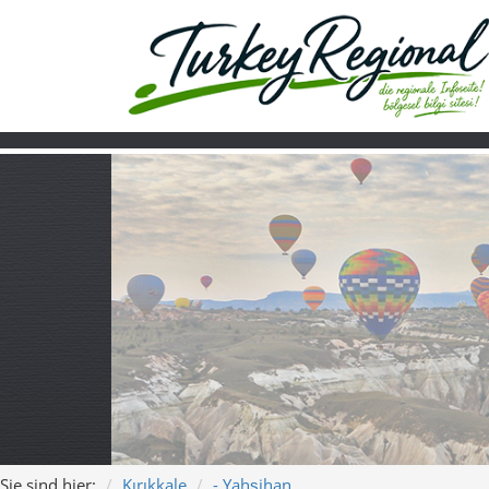
Sie sind hier:
Kırıkkale
- Yahşihan
Home
Turkiye
Über uns
Video
Yahşihan entdec
Gefühl