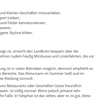
ng ist in vielen Betrieben möglich, dennoch empfiehlt es
here Bereiche. Das Klima kann im Sommer heiß und im
e Kleidung sinnvoll.
r von Restaurants oder Geschäften Gäste freundlich
hauen, ist völlig normal. Wenn jedoch jemand sehr
e Falle. In Yahşihan ist das selten, aber es ist gut, diese
ufe bei lokalen Bäckereien, kleinen Lebensmittelläden und
Mehl, Gemüse, Obst, Hülsenfrüchte und Milchprodukte
iflächen und rund um Mesireplätze. Auch ein respektvoller
rte, kein Spielplatz. Wer Rücksicht nimmt, trägt dazu
n möchten – jenseits klassischer Urlaubsorte.
e Struktur mischen, finden hier spannende Eindrücke.