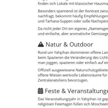
Offiziell ausgewiesene Naturschutzgebiete
offene Wiesen wertvolle Lebensräume für 
Zentralanatoliens bevorzugen.
Feste & Veranstaltung
Das Veranstaltungsjahr in Yahşihan ist ge
religiösen Feiertagen füllen sich Mosc
Ergänzt wird das durch Veranstaltungen de
öffentlichen Gebäuden und Hinweisschilde
Events sind eine gute Gelegenheit, mit E
Geschichte & Timeline
Frühe Siedlungsgeschichte:
Das Ge
Osmanische Zeit:
Landwirtschaftli
Republikgründung:
Verwaltung und
Spätes 20. Jahrhundert:
Der Ausba
Gegenwart:
Yahşihan entwickelt si
Altersstruktur.
Hidden Gems