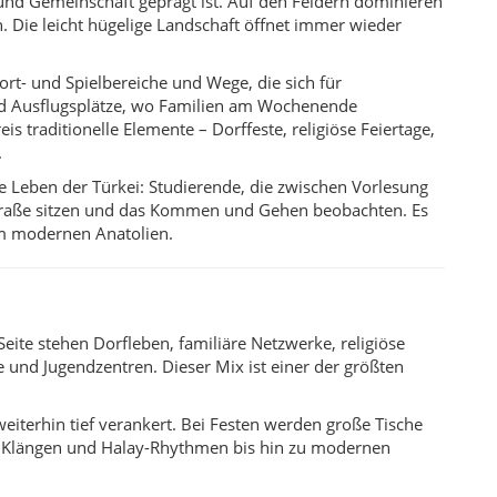
Seite stehen Dorfleben, familiäre Netzwerke, religiöse
e und Jugendzentren. Dieser Mix ist einer der größten
eiterhin tief verankert. Bei Festen werden große Tische
alen Klängen und Halay-Rhythmen bis hin zu modernen
und kleinen Geschäften mitzuerleben.
port treiben.
e und Felder kennenzulernen.
events.
gene Skyline bilden.
egs ist, erreicht den Landkreis bequem über die
ehren zudem häufig Minibusse und Linienfahrten, die vor