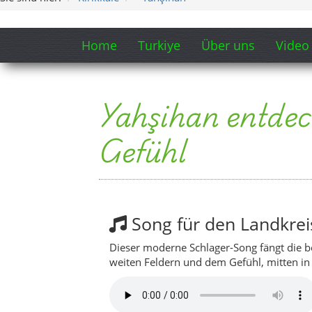
Song für den Landkrei
Dieser moderne Schlager-Song fängt die b
weiten Feldern und dem Gefühl, mitten in
Ein kleiner Blick ins Herz von 
Yahşihan im Überblick
Dieses Video zeigt Yahşihan aus der Pers
ideal, um sich einen ersten visuellen Ein