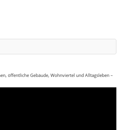
tadt, um modern und lebendig zu wirken, und doch
rwegs ist, spürt schnell diese Mischform: Auf der einen