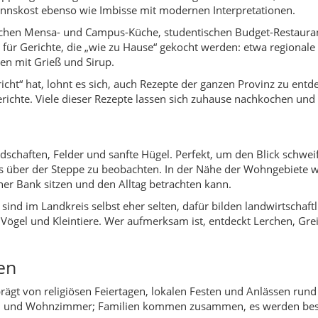
 sind im Landkreis selbst eher selten, dafür bilden landwirtschaf
Vögel und Kleintiere. Wer aufmerksam ist, entdeckt Lerchen, Gre
en
prägt von religiösen Feiertagen, lokalen Festen und Anlässen ru
heen und Wohnzimmer; Familien kommen zusammen, es werden bes
r Gemeinde, studentische Aktivitäten, Sport- und Kulturprogramm
r der Gemeinde beachten – dort erfährt man von Festen, Konzer
inheimischen ins Gespräch zu kommen.
biet um Yahşihan war wie viele Teile Zentralanatoliens schon frü
ch geprägte Siedlungen dienen als Versorgungsraum für größere Z
 Infrastruktur werden neu geordnet, die Region gewinnt als Bin
u von Straßen, Einrichtungen und Wohngebieten bringt Bevölke
ch durch Universität und Infrastruktur zu einem dynamischen La