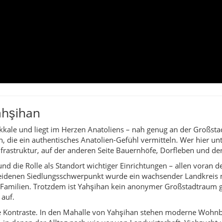
rastruktur, auf der anderen Seite Bauernhöfe, Dorfleben und der
nd die Rolle als Standort wichtiger Einrichtungen – allen voran d
heidenen Siedlungsschwerpunkt wurde ein wachsender Landkreis
 Familien. Trotzdem ist Yahşihan kein anonymer Großstadtraum g
 auf.
 die Kontraste. In den Mahalle von Yahşihan stehen moderne Woh
 in denen der Alltag nach wie vor von Landwirtschaft, Viehzucht
hythmus der Jahreszeiten angebaut, gepflegt und geerntet werden
ss Anatolien ein Land der Horizonte ist.
- und Erlebnisangebote: angelegte Parkanlagen, Mesireplätze, Spo
Besonders beliebt sind grüne Korridore rund um Wohngebiete u
e sich auf einen Tee treffen. Gleichzeitig bewahrt der Landkreis
t sie mit einer zunehmend jüngeren, dynamischeren Bevölkerung
r „klassischen Tourismus“ und mehr einen Einblick in das heutig
ler auf dem Weg zur Arbeit, ältere Menschen, die am Rand der 
ohne seine Wurzeln zu vergessen – ein lebendiger Ausschnitt aus 