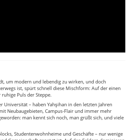
 ruhige Puls der Steppe.
er Universität – haben Yahşihan in den letzten Jahren
 mit Neubaugebieten, Campus-Flair und immer mehr
eworden: man kennt sich noch, man grüßt sich, und viele
nblocks, Studentenwohnheime und Geschäfte – nur wenige
 und Gemeinschaft geprägt ist. Auf den Feldern dominieren
. Die leicht hügelige Landschaft öffnet immer wieder
rt- und Spielbereiche und Wege, die sich für
nd Ausflugsplätze, wo Familien am Wochenende
 traditionelle Elemente – Dorffeste, religiöse Feiertage,
.
e Leben der Türkei: Studierende, die zwischen Vorlesung
Straße sitzen und das Kommen und Gehen beobachten. Es
dem modernen Anatolien.