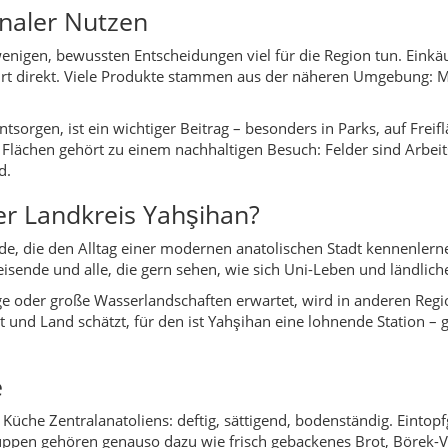
ge oder große Wasserlandschaften erwartet, wird in anderen Regi
und Land schätzt, für den ist Yahşihan eine lohnende Station – 
e
r Küche Zentralanatoliens: deftig, sättigend, bodenständig. Eintop
 Suppen gehören genauso dazu wie frisch gebackenes Brot, Börek
annskost ebenso wie Imbisse mit modernen Interpretationen.
schen Mensa- und Campus-Küche, studentischen Budget-Restauran
r Gerichte, die „wie zu Hause“ gekocht werden: etwa regionale F
n mit Grieß und Sirup.
cht“ hat, lohnt es sich, auch Rezepte der ganzen Provinz zu entdec
chte. Viele dieser Rezepte lassen sich zuhause nachkochen und b
schaften, Felder und sanfte Hügel. Perfekt, um den Blick schwe
ts über der Steppe zu beobachten. In der Nähe der Wohngebiete 
ner Bank sitzen und den Alltag betrachten kann.