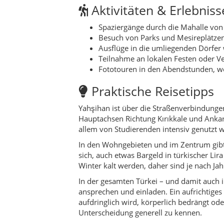
In den Wohngebieten und im Zentrum gibt e
sich, auch etwas Bargeld in türkischer L
Winter kalt werden, daher sind je nach J
In der gesamten Türkei – und damit auch i
ansprechen und einladen. Ein aufrichtiges
aufdringlich wird, körperlich bedrängt oder 
Unterscheidung generell zu kennen.
Nachhaltigkeit & regi
Wer in Yahşihan unterwegs ist, kann mit w
Märkten unterstützen die Menschen vor O
sind Teil traditioneller Lieferketten.
Abfall zu vermeiden und Müll korrekt zu en
Umgang mit Tieren, Landwirten und ihren F
bei, dass Gäste langfristig willkommen sin
Für wen eignet sich d
Yahşihan eignet sich besonders für Reisen
Studierende, digitale Nomaden, Bildungsre