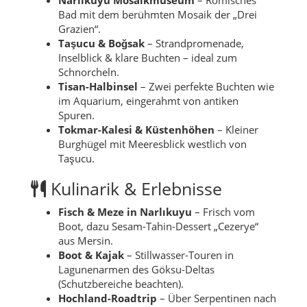
Bad mit dem berühmten Mosaik der „Drei
Grazien“.
Taşucu & Boğsak
– Strandpromenade,
Inselblick & klare Buchten – ideal zum
Schnorcheln.
Tisan-Halbinsel
– Zwei perfekte Buchten wie
im Aquarium, eingerahmt von antiken
Spuren.
Tokmar-Kalesi & Küstenhöhen
– Kleiner
Burghügel mit Meeresblick westlich von
Taşucu.
Kulinarik & Erlebnisse
Fisch & Meze in Narlıkuyu
– Frisch vom
Boot, dazu Sesam-Tahin-Dessert „Cezerye“
aus Mersin.
Boot & Kajak
– Stillwasser-Touren in
Lagunenarmen des Göksu-Deltas
(Schutzbereiche beachten).
Hochland-Roadtrip
– Über Serpentinen nach