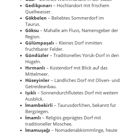
Gedikpınarı
– Hochlandort mit frischem
Quellwasser.
Gökbelen
– Beliebtes Sommerdorf im
Taurus.
Göksu
– Mahalle am Fluss, Namensgeber der
Region.
Gülümpaşalı
– Kleines Dorf inmitten
fruchtbarer Felder.
Gündüzler
– Traditionelles Yörük-Dorf in den
Hügeln.
Hırmanlı
– Küstendorf mit Blick auf das
Mittelmeer.
Hüseyinler
– Ländliches Dorf mit Oliven- und
Getreideanbau.
Işıklı
– Sonnendurchflutetes Dorf mit weitem
Ausblick.
İmambekirli
– Taurusdörfchen, bekannt für
Bergziegen.
İmamlı
– Religiös geprägtes Dorf mit
traditioneller Moschee.
İmamuşağı
– Nomadenabkömmlinge, heute