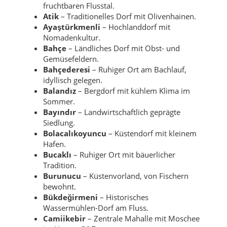
fruchtbaren Flusstal.
Atik
– Traditionelles Dorf mit Olivenhainen.
Ayaştürkmenli
– Hochlanddorf mit
Nomadenkultur.
Bahçe
– Ländliches Dorf mit Obst- und
Gemüsefeldern.
Bahçederesi
– Ruhiger Ort am Bachlauf,
idyllisch gelegen.
Balandız
– Bergdorf mit kühlem Klima im
Sommer.
Bayındır
– Landwirtschaftlich geprägte
Siedlung.
Bolacalıkoyuncu
– Küstendorf mit kleinem
Hafen.
Bucaklı
– Ruhiger Ort mit bäuerlicher
Tradition.
Burunucu
– Küstenvorland, von Fischern
bewohnt.
Bükdeğirmeni
– Historisches
Wassermühlen-Dorf am Fluss.
Camiikebir
– Zentrale Mahalle mit Moschee