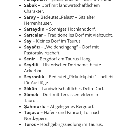
Sabak
– Dorf mit landwirtschaftlichem
Charakter.
Saray
– Bedeutet „Palast“ – Sitz alter
Herrenhäuser.
Sarıaydın
– Sonniges Hochlanddorf.
Sarıcalar
– Traditionelles Dorf mit Viehzucht.
Say
– Kleines Dorf im Taurus.
Sayağzı
– „Weideneingang“ – Dorf mit
Pastoralwirtschaft.
Senir
– Bergdorf am Taurus-Hang.
Seydili
– Historischer Dorfname, heute
Ackerbau.
Seyranlık
– Bedeutet „Picknickplatz“ – beliebt
für Ausflüge.
Sökün
– Landwirtschaftliches Delta-Dorf.
Sömek
– Dorf mit Terrassenfeldern im
Taurus.
Şahmurlu
– Abgelegenes Bergdorf.
Taşucu
– Hafen- und Fährort, Tor nach
Nordzypern.
Toros
– Hochgebirgssiedlung im Taurus.