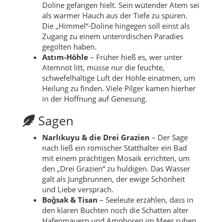
Doline gefangen hielt. Sein wütender Atem sei
als warmer Hauch aus der Tiefe zu spüren.
Die „Himmel“-Doline hingegen soll einst als
Zugang zu einem unterirdischen Paradies
gegolten haben.
Astım-Höhle
– Früher hieß es, wer unter
Atemnot litt, müsse nur die feuchte,
schwefelhaltige Luft der Höhle einatmen, um
Heilung zu finden. Viele Pilger kamen hierher
in der Hoffnung auf Genesung.
Sagen
Narlıkuyu & die Drei Grazien
– Der Sage
nach ließ ein römischer Statthalter ein Bad
mit einem prächtigen Mosaik errichten, um
den „Drei Grazien“ zu huldigen. Das Wasser
galt als Jungbrunnen, der ewige Schönheit
und Liebe versprach.
Boğsak & Tisan
– Seeleute erzählen, dass in
den klaren Buchten noch die Schatten alter
Hafenmauern und Amphoren im Meer ruhen.