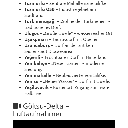
Tosmurlu
– Zentrale Mahalle nahe Silifke.
Tosmurlu OSB
– Industriegebiet am
Stadtrand.
Türkmenuşağı
– „Söhne der Turkmenen“ –
traditionelles Dorf.
Ulugöz
– „Große Quelle“ – wasserreicher Ort.
Uşakpınarı
– Taurusdorf mit Quellen.
Uzuncaburç
– Dorf an der antiken
Säulenstadt Diocaesarea.
Yeğenli
– Fruchtbares Dorf im Hinterland.
Yenibahçe
– „Neuer Garten“ – moderne
Siedlung.
Yenimahalle
– Neubauviertel von Silifke.
Yenisu
– „Neues Wasser“ – Dorf mit Quelle.
Yeşilovacık
– Küstenort, Zugang zur Tisan-
Halbinsel.
Göksu-Delta –
Luftaufnahmen