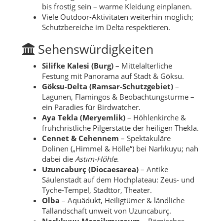
bis frostig sein – warme Kleidung einplanen.
Viele Outdoor-Aktivitäten weiterhin möglich;
Schutzbereiche im Delta respektieren.
Sehenswürdigkeiten
Silifke Kalesi (Burg)
– Mittelalterliche
Festung mit Panorama auf Stadt & Göksu.
Göksu-Delta (Ramsar-Schutzgebiet)
–
Lagunen, Flamingos & Beobachtungstürme –
ein Paradies für Birdwatcher.
Aya Tekla (Meryemlik)
– Höhlenkirche &
frühchristliche Pilgerstätte der heiligen Thekla.
Cennet & Cehennem
– Spektakuläre
Dolinen („Himmel & Hölle“) bei Narlıkuyu; nah
dabei die
Astım-Höhle
.
Uzuncaburç (Diocaesarea)
– Antike
Säulenstadt auf dem Hochplateau: Zeus- und
Tyche-Tempel, Stadttor, Theater.
Olba
– Aquädukt, Heiligtümer & ländliche
Tallandschaft unweit von Uzuncaburç.
Narlıkuyu Mosaikmuseum
– Römisches