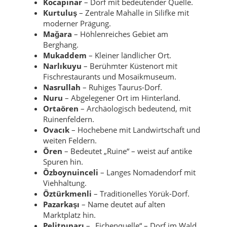
Kocapınar
– Dorf mit bedeutender Quelle.
Kurtuluş
– Zentrale Mahalle in Silifke mit
moderner Prägung.
Mağara
– Höhlenreiches Gebiet am
Berghang.
Mukaddem
– Kleiner ländlicher Ort.
Narlıkuyu
– Berühmter Küstenort mit
Fischrestaurants und Mosaikmuseum.
Nasrullah
– Ruhiges Taurus-Dorf.
Nuru
– Abgelegener Ort im Hinterland.
Ortaören
– Archäologisch bedeutend, mit
Ruinenfeldern.
Ovacık
– Hochebene mit Landwirtschaft und
weiten Feldern.
Ören
– Bedeutet „Ruine“ – weist auf antike
Spuren hin.
Özboynuinceli
– Langes Nomadendorf mit
Viehhaltung.
Öztürkmenli
– Traditionelles Yörük-Dorf.
Pazarkaşı
– Name deutet auf alten
Marktplatz hin.
Pelitpınarı
– „Eichenquelle“ – Dorf im Wald.