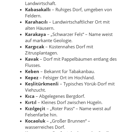
Landwirtschaft.
Kabasakallı
– Ruhiges Dorf, umgeben von
Feldern.
Karahacılı
– Landwirtschaftlicher Ort mit
alten Häusern.
Karakaya
– „Schwarzer Fels“ – Name weist
auf markante Geologie.
Kargıcak
– Küstennahes Dorf mit
Zitrusplantagen.
Kavak
– Dorf mit Pappelbäumen entlang des
Flusses.
Keben
– Bekannt für Tabakanbau.
Kepez
– Felsiger Ort im Hochland.
Keşlitürkmenli
– Typisches Yörük-Dorf mit
Viehzucht.
Kıca
– Abgelegenes Bergdorf.
Kırtıl
– Kleines Dorf zwischen Hügeln.
Kızılgeçit
– „Roter Pass“ – Name weist auf
Felsenfarbe hin.
Kocaoluk
– „Großer Brunnen“ –
wasserreiches Dorf.