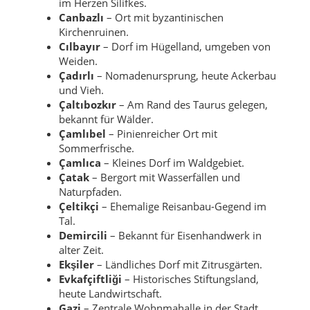
im Herzen Silifkes.
Canbazlı
– Ort mit byzantinischen
Kirchenruinen.
Cılbayır
– Dorf im Hügelland, umgeben von
Weiden.
Çadırlı
– Nomadenursprung, heute Ackerbau
und Vieh.
Çaltıbozkır
– Am Rand des Taurus gelegen,
bekannt für Wälder.
Çamlıbel
– Pinienreicher Ort mit
Sommerfrische.
Çamlıca
– Kleines Dorf im Waldgebiet.
Çatak
– Bergort mit Wasserfällen und
Naturpfaden.
Çeltikçi
– Ehemalige Reisanbau-Gegend im
Tal.
Demircili
– Bekannt für Eisenhandwerk in
alter Zeit.
Ekşiler
– Ländliches Dorf mit Zitrusgärten.
Evkafçiftliği
– Historisches Stiftungsland,
heute Landwirtschaft.
Gazi
– Zentrale Wohnmahalle in der Stadt.