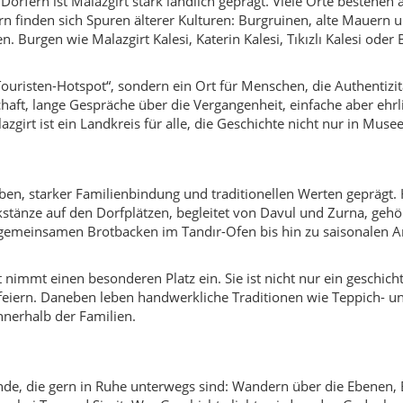
 nimmt einen besonderen Platz ein. Sie ist nicht nur ein geschicht
eiern. Daneben leben handwerkliche Traditionen wie Teppich- un
nnerhalb der Familien.
isende, die gern in Ruhe unterwegs sind: Wandern über die Ebenen,
n bei Tee und Simit. Wer Geschichte liebt, wird an den Gedenkor
Landschaft lädt zu spontanen Fotostopps ein – besonders bei So
iten im Landkreis Malazgirt
mächtige Burg mit doppelt geführten Mauern, Symbol der Region
dem Katerin-Berg, byzantinische Festung mit spannender Legende
che Hügelburg aus großen Steinquadern, mit Panoramablick.
 Anlage, in die Landschaft eingebettet.
slan-Denkmal
– moderner Gedenkbereich mit Monument und Symb
 Malazgirt, mit Legenden und schöner Umgebung.
r Muş oder benachbarte Provinzen wie Ağrı oder Bitlis. Öffentlic