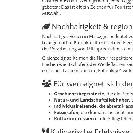
Geschichtsbegeisterte
, die die Bed
Natur- und Landschaftsliebhaber
,
Individualreisende
, die abseits kla
Fotografen
, die dramatische Lichts
Kulturinteressierte
, die Alltagslebe
Kulinarische Erlebnisse
Die Küche von Malazgirt ist bodenständig un
verschiedene Käsesorten gehören zum Standa
Joghurtkugeln (kurut).
In vielen Familien gibt es eigene Rezepte fü
turkeyregional.com können später für Malazg
Gerichte zu Hause nachkochen kannst.
Hinweis:
Weitere Rezepte aus Malazgirt un
Natur & Outdoor
Malazgirt ist ein Landkreis der weiten Horiz