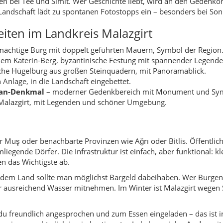
iegende Dörfer. Die Infrastruktur ist einfach, aber funktional: k
n das Wichtigste ab.
uf dem Land sollte man möglichst Bargeld dabeihaben. Wer Burge
ausreichend Wasser mitnehmen. Im Winter ist Malazgirt wegen S
 du freundlich angesprochen und zum Essen eingeladen – das ist 
siv versucht, dich in ein bestimmtes Lokal zu „ziehen“ oder mit 
enfallen. Höre auf dein Bauchgefühl, frage im Zweifel Einheimisch
aler Nutzen
r allem: lokale Strukturen zu unterstützen. Wer in kleinen Pensio
ern kauft, sorgt dafür, dass das Geld in der Region bleibt. Viele
rekter Einkauf ist für sie spürbar wichtig.
en: Burgruinen nicht erklettern, keine Steine oder Artefakte mitn
uber halten. Fotos sind willkommen, aber Menschen sollten nur
kt wahre Wunder.
r Landkreis?