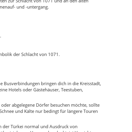
leine Hotels oder Gästehäuser, Teestuben,
n oder abgelegene Dörfer besuchen möchte, sollte
chnee und Kälte nur bedingt für längere Touren
in der Türkei normal und Ausdruck von
übertriebenen Versprechen lockt, ist Vorsicht
e nach Empfehlungen und lass dir Zeit bei der
nen übernachtet, in Familienbetrieben isst und
 Familien leben von Landwirtschaft, Viehzucht und
ehmen, keinen Müll hinterlassen und sensible
 mit Einverständnis aufgenommen werden – ein