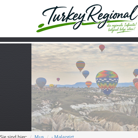
Sie sind hier:
Muş
- Malazgirt
Home
Turkiye
Über uns
Video
Malazgirt (Muş) 
Song: Malazgirt – Wo Ge
Ein moderner, emotionaler Schlager über den