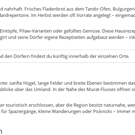
sblicke über das Umland. In der Nähe des Murat-Flusses öffnen 
ger touristisch erschlossen, aber die Region besitzt naturnahe, w
ze für Spaziergänge, kleine Wanderungen oder Picknicks – immer m
n
e Feiertage und Hochzeiten im Mittelpunkt des Jahreslaufs. Hinz
enen Reden, Konzerte, Folklore und verschiedene Aktivitäten statt
ise zu prüfen, ob im gewünschten Zeitraum besondere Veranstaltun
 Anlagen und Siedlungen in der Region; frühe strategische Bedeut
lazgirt Kalesi und Katerin Kalesi sichern wichtige Routen.
depunkt in der Geschichte Anatoliens, Sieg der Seldschuken übe
azgirt bleibt ein wichtiger Bezugspunkt an Handels- und Militärw
tschaft und Viehzucht prägen den Alltag; Salzgewinnung gewinnt a
 Landkreis, der Geschichte, Natur und Alltagskultur verbindet.