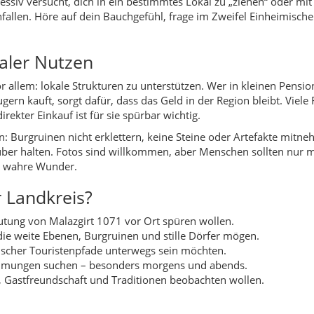
eutung von Malazgirt 1071 vor Ort spüren wollen.
 die weite Ebenen, Burgruinen und stille Dörfer mögen.
ssischer Touristenpfade unterwegs sein möchten.
timmungen suchen – besonders morgens und abends.
n, Gastfreundschaft und Traditionen beobachten wollen.
d nahrhaft. Frisches Fladenbrot aus dem Tandır-Ofen, Bulgurgeri
rdrepertoire. Im Herbst werden oft Vorräte angelegt – eingema
r Eintöpfe, Pilaw-Varianten oder gefülltes Gemüse. Diese Hausreze
irt und seine Dörfer eigene Rezeptseiten aufgebaut werden – ink
d den Dörfern findest du künftig innerhalb der einzelnen Orte.
onte: sanfte Hügel, lange Felder und breite Ebenen bestimmen das