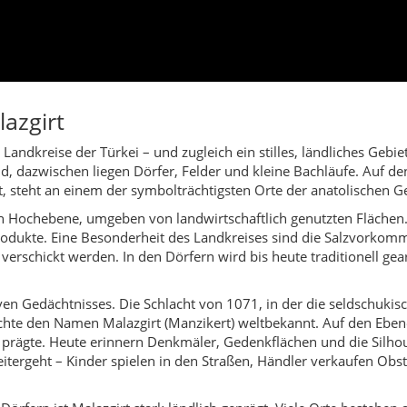
ktiven Gedächtnisses. Die Schlacht von 1071, in der die seldschuk
hte den Namen Malazgirt (Manzikert) weltbekannt. Auf den Eben
t prägte. Heute erinnern Denkmäler, Gedenkflächen und die Silho
tergeht – Kinder spielen in den Straßen, Händler verkaufen Obs
 Dörfern ist Malazgirt stark ländlich geprägt. Viele Orte besteh
n finden sich Spuren älterer Kulturen: Burgruinen, alte Mauern un
. Burgen wie Malazgirt Kalesi, Katerin Kalesi, Tıkızlı Kalesi oder
„Touristen-Hotspot“, sondern ein Ort für Menschen, die Authentizi
haft, lange Gespräche über die Vergangenheit, einfache aber eh
lazgirt ist ein Landkreis für alle, die Geschichte nicht nur in Mu
Leben, starker Familienbindung und traditionellen Werten geprägt.
lkstänze auf den Dorfplätzen, begleitet von Davul und Zurna, geh
gemeinsamen Brotbacken im Tandır-Ofen bis hin zu saisonalen Ar