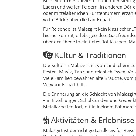
Die Erinnerung an die Schlacht von Malazgirt
– in Erzählungen, Schulstunden und Gedenkf
Metallarbeiten fort, oft in kleinem Rahmen i
Aktivitäten & Erlebnisse
Malazgirt ist der richtige Landkreis für Re
Bachläufen oder Gespräche mit Einheimische
Burganlagen seine Freude haben. Die weite 
Wichtige Sehenswürdigke
Malazgirt Burg (Malazgirt Kalesi)
– 
Katerin Burg (Katerin Kalesi)
– auf 
Tıkızlı Burg (Tıkızlı Kalesi)
– urartäis
Bostankale
– Ruine einer urartäischen
1071-Zafer-Anlage & Sultan-Alpar
Kız Köprüsü
– historische Brücke bei
Praktische Reisetipps
Die Anreise nach Malazgirt erfolgt meist übe