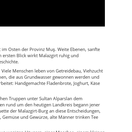
ischen Truppen unter Sultan Alparslan dem
en rund um den heutigen Landkreis begann jener
uette der Malazgirt-Burg an diese Entscheidungen,
t, Gemüse und Gewürze, alte Männer trinken Tee
en aus wenigen Häusern, einer Moschee, einem kleinen
d verstreute Steine, die von Urartiern, Byzantinern
 Bostankale liegen teilweise auf Hügeln und bieten
tät, Geschichte und stille Landschaften suchen. Wer
rliche Küche und Sonnenuntergänge, die den Himmel
seen, sondern direkt vor Ort spüren möchten.
 Hochzeiten werden groß gefeiert – mit langen
ören zu den lebendigsten Bildern des Landkreises.
beiten auf den Feldern, bei denen die ganze