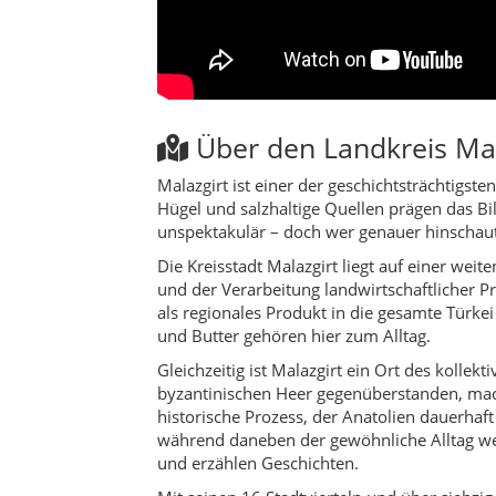
und Butter gehören hier zum Alltag.
Gleichzeitig ist Malazgirt ein Ort des kolle
byzantinischen Heer gegenüberstanden, mac
historische Prozess, der Anatolien dauerhaf
während daneben der gewöhnliche Alltag wei
und erzählen Geschichten.
Mit seinen 16 Stadtvierteln und über siebzig
Laden und weiten Feldern. In anderen Dörfer
oder mittelalterlichen Fürstentümern erzählen
weite Blicke über die Landschaft.
Für Reisende ist Malazgirt kein klassischer 
hierherkommt, erlebt geerdete Gastfreundsc
über der Ebene in ein tiefes Rot tauchen. Ma
Kultur & Traditionen
Die Kultur in Malazgirt ist von ländlichem 
Festen, Musik, Tanz und reichlich Essen. Vo
Viele Familien bewahren alte Bräuche, vom 
Verwandtschaft hilft.