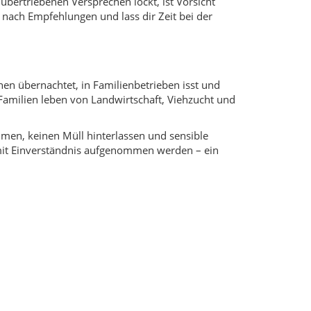
chte, Linsensuppen, Fleischspieße, Joghurt und
chtes Gemüse, getrocknete Kräuter oder getrocknete
pte unterscheiden sich von Dorf zu Dorf. Auf
lusive Herkunftsgeschichte und Tipps, wie du die
 Landschaftsbild. Die Burgen liegen oft an