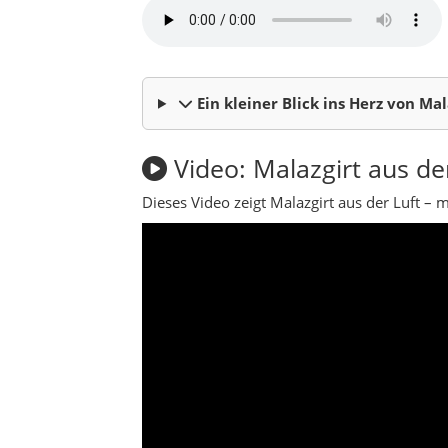
Über den Landkreis Mal
Malazgirt ist einer der geschichtsträchtigste
Hügel und salzhaltige Quellen prägen das Bil
unspektakulär – doch wer genauer hinschaut,
Die Kreisstadt Malazgirt liegt auf einer we
und der Verarbeitung landwirtschaftlicher
als regionales Produkt in die gesamte Türkei