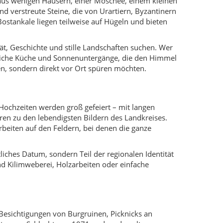
liches Datum, sondern Teil der regionalen Identität
d Kilimweberei, Holzarbeiten oder einfache
 Besichtigungen von Burgruinen, Picknicks an
ten zur Schlacht von 1071 und an den alten
nnenauf- und -untergang.
.
.
olik der Schlacht von 1071.
he Busverbindungen bringen dich in die Kreisstadt,