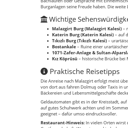
von dort aus fahren Dolmuş oder Taxis in uml
Bäckereien und Lebensmittelgeschäfte decke
Geldautomaten gibt es in der Kreisstadt, a
auf gutes Schuhwerk achten und im Sommer 
geeignet – dafür umso eindrucksvoller.
Restaurant-Hinweis:
In vielen Orten wirst
Gastfreundschaft. Wenn jemand jedoch aggres
geboten: Das ist oft ein Zeichen für Tourist
Auswahl.
Nachhaltigkeit & region
Nachhaltiges Reisen in Malazgirt bedeutet vo
handgemachte Produkte direkt bei den Erzeug
der Verarbeitung von Milchprodukten – ein di
Gleichzeitig sollte man die Natur respektier
Flächen wie Bachufer oder Weideflächen sa
einfaches Lächeln und ein „Foto okay?“ wir
Für wen eignet sich de