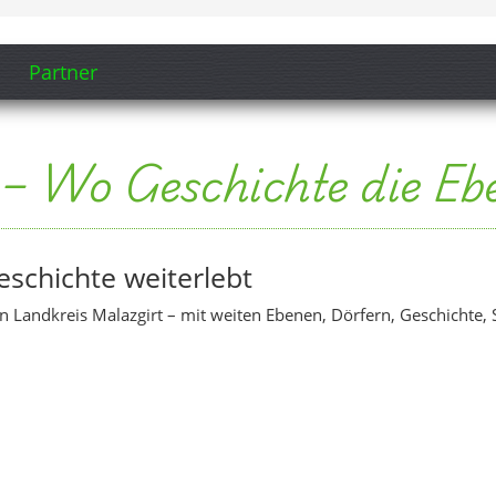
lazgirt (Song-Ausschnitt anzeigen)
r Luft – Stadt & Ebene
mit Blick auf Stadt, Ebene, Straßen und umliegende Landschaft.