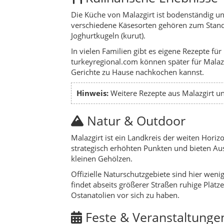
strategisch erhöhten Punkten und bieten Au
kleinen Gehölzen.
Offizielle Naturschutzgebiete sind hier weni
findet abseits größerer Straßen ruhige Plät
Ostanatolien vor sich zu haben.
Feste & Veranstaltunge
In Malazgirt stehen lokale Feste, religiös
Jahrestag der Schlacht von Malazgirt, bei d
organisiert wird, lohnt es sich, vor der Re
Geschichte & Timeline
Antike & Urartäer
– erste befestigte
Byzantinische Zeit
– Festungen wie Ma
1071 – Schlacht von Malazgirt
– Wen
Mittelalter & osmanische Zeit
– Mal
Neuzeit
– ländliche Struktur, Landwir
Gegenwart
– Malazgirt ist ein ruhiger