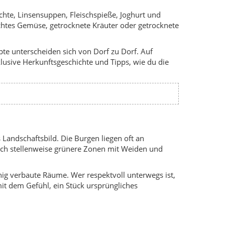
sich stellenweise grünere Zonen mit Weiden und
enig verbaute Räume. Wer respektvoll unterwegs ist,
it dem Gefühl, ein Stück ursprüngliches
u kommen Gedenkveranstaltungen rund um den
finden können. Auch wenn vieles eher regional
gen geplant sind.
ung.
r Byzanz.
egen.
n wirtschaftlicher Bedeutung.