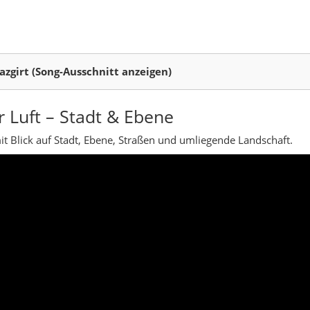
azgirt
n Landkreise der Türkei – und zugleich ein stilles, ländliches Geb
d, dazwischen liegen Dörfer, Felder und kleine Bachläufe. Auf den
 steht an einem der symbolträchtigsten Orte der anatolischen Ge
iten Hochebene, umgeben von landwirtschaftlich genutzten Fläche
 Produkte. Eine Besonderheit des Landkreises sind die Salzvor
 verschickt werden. In den Dörfern wird bis heute traditionell g