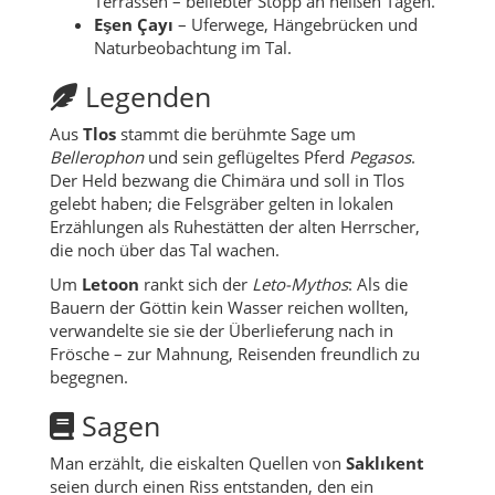
Terrassen – beliebter Stopp an heißen Tagen.
Eşen Çayı
– Uferwege, Hängebrücken und
Naturbeobachtung im Tal.
Legenden
Aus
Tlos
stammt die berühmte Sage um
Bellerophon
und sein geflügeltes Pferd
Pegasos
.
Der Held bezwang die Chimära und soll in Tlos
gelebt haben; die Felsgräber gelten in lokalen
Erzählungen als Ruhestätten der alten Herrscher,
die noch über das Tal wachen.
Um
Letoon
rankt sich der
Leto-Mythos
: Als die
Bauern der Göttin kein Wasser reichen wollten,
verwandelte sie sie der Überlieferung nach in
Frösche – zur Mahnung, Reisenden freundlich zu
begegnen.
Sagen
Man erzählt, die eiskalten Quellen von
Saklıkent
seien durch einen Riss entstanden, den ein