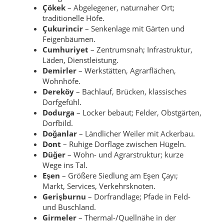
Çökek
– Abgelegener, naturnaher Ort;
traditionelle Höfe.
Çukurincir
– Senkenlage mit Gärten und
Feigenbäumen.
Cumhuriyet
– Zentrumsnah; Infrastruktur,
Läden, Dienstleistung.
Demirler
– Werkstätten, Agrarflächen,
Wohnhöfe.
Dereköy
– Bachlauf, Brücken, klassisches
Dorfgefühl.
Dodurga
– Locker bebaut; Felder, Obstgärten,
Dorfbild.
Doğanlar
– Ländlicher Weiler mit Ackerbau.
Dont
– Ruhige Dorflage zwischen Hügeln.
Düğer
– Wohn- und Agrarstruktur; kurze
Wege ins Tal.
Eşen
– Größere Siedlung am Eşen Çayı;
Markt, Services, Verkehrsknoten.
Gerişburnu
– Dorfrandlage; Pfade in Feld-
und Buschland.
Girmeler
– Thermal-/Quellnähe in der