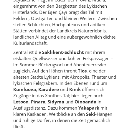
eingerahmt von den Bergketten des Lykischen
Hinterlands. Der Eşen Çayı prägt das Tal mit
Feldern, Obstgärten und kleinen Weilern. Zwischen
steilen Schluchten, Hochplateaus und antiken
Stätten verbindet der Landkreis Naturerlebnis,
ländlichen Alltag und eine außergewöhnlich dichte
Kulturlandschaft.
Zentral ist die
Saklıkent-Schlucht
mit ihrem
eiskalten Quellwasser und kühlen Felspassagen –
im Sommer Rückzugsort und Abenteuerrevier
zugleich. Auf den Höhen thront
Tlos
, eine der
ältesten Städte Lykiens, mit Akropolis, Theater und
lykischen Felsgräbern. In den Ebenen rund um
Kumluova
,
Karadere
und
Kınık
öffnen sich
Zugänge in das Xanthos-Tal; hier liegen auch
Letoon
,
Pinara
,
Sidyma
und
Oinoanda
in
Ausflugsdistanz. Dazu kommen
Yakapark
mit
klaren Kaskaden, Weitblicke an den
Seki
-Hängen
und ruhige Dörfer, in denen die Zeit gemächlich
fließt.