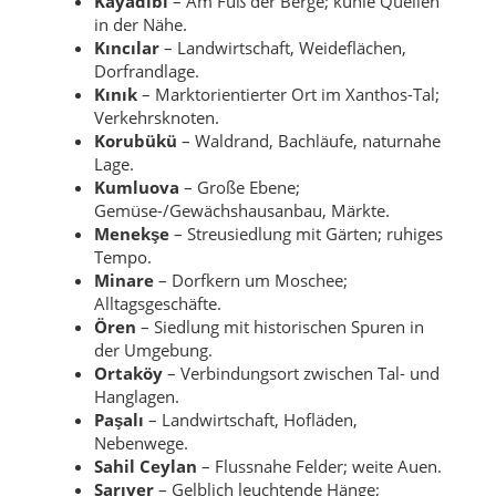
Kayadibi
– Am Fuß der Berge; kühle Quellen
in der Nähe.
Kıncılar
– Landwirtschaft, Weideflächen,
Dorfrandlage.
Kınık
– Marktorientierter Ort im Xanthos-Tal;
Verkehrsknoten.
Korubükü
– Waldrand, Bachläufe, naturnahe
Lage.
Kumluova
– Große Ebene;
Gemüse-/Gewächshausanbau, Märkte.
Menekşe
– Streusiedlung mit Gärten; ruhiges
Tempo.
Minare
– Dorfkern um Moschee;
Alltagsgeschäfte.
Ören
– Siedlung mit historischen Spuren in
der Umgebung.
Ortaköy
– Verbindungsort zwischen Tal- und
Hanglagen.
Paşalı
– Landwirtschaft, Hofläden,
Nebenwege.
Sahil Ceylan
– Flussnahe Felder; weite Auen.
Sarıyer
– Gelblich leuchtende Hänge;