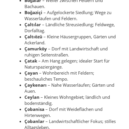
Boğalar
– Weiler zwischen Feldern und
Bachauen.
Boğaziçi
– Aufgelockerte Siedlung; Wege zu
Wasserläufen und Feldern.
Çaltılar
– Ländliche Streusiedlung; Feldwege,
Dorfalltag.
Çaltıözü
– Kleine Häusergruppen, Gärten und
Ackerland.
Çamurköy
– Dorf mit Landwirtschaft und
ruhigen Seitenstraßen.
Çatak
– Am Hang gelegen; idealer Start für
Naturspaziergänge.
Çayan
– Wohnbereich mit Feldern;
beschauliches Tempo.
Çaykenarı
– Nahe Wasserläufen; Gärten und
Auen.
Ceylan
– Kleines Wohngebiet; ländlich und
bodenständig.
Çobanisa
– Dorf mit Weideflächen und
Hirtenwegen.
Çobanlar
– Landwirtschaftlicher Fokus; stilles
Alltagsleben.