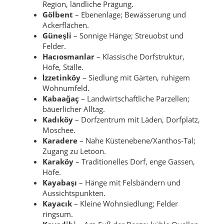
Region, ländliche Prägung.
Gölbent
– Ebenenlage; Bewässerung und
Ackerflächen.
Güneşli
– Sonnige Hänge; Streuobst und
Felder.
Hacıosmanlar
– Klassische Dorfstruktur,
Höfe, Ställe.
İzzetinköy
– Siedlung mit Gärten, ruhigem
Wohnumfeld.
Kabaağaç
– Landwirtschaftliche Parzellen;
bäuerlicher Alltag.
Kadıköy
– Dorfzentrum mit Läden, Dorfplatz,
Moschee.
Karadere
– Nahe Küstenebene/Xanthos-Tal;
Zugang zu Letoon.
Karaköy
– Traditionelles Dorf, enge Gassen,
Höfe.
Kayabaşı
– Hänge mit Felsbändern und
Aussichtspunkten.
Kayacık
– Kleine Wohnsiedlung; Felder
ringsum.