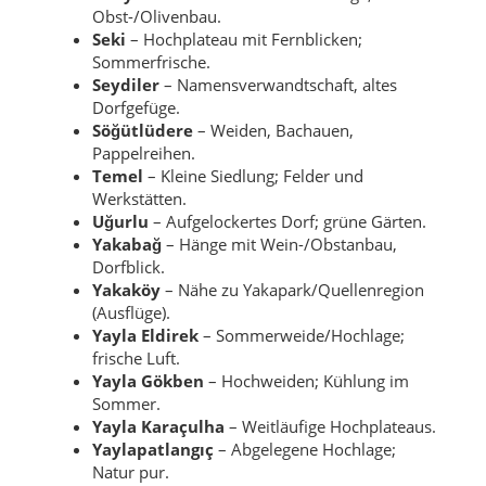
Obst-/Olivenbau.
Seki
– Hochplateau mit Fernblicken;
Sommerfrische.
Seydiler
– Namensverwandtschaft, altes
Dorfgefüge.
Söğütlüdere
– Weiden, Bachauen,
Pappelreihen.
Temel
– Kleine Siedlung; Felder und
Werkstätten.
Uğurlu
– Aufgelockertes Dorf; grüne Gärten.
Yakabağ
– Hänge mit Wein-/Obstanbau,
Dorfblick.
Yakaköy
– Nähe zu Yakapark/Quellenregion
(Ausflüge).
Yayla Eldirek
– Sommerweide/Hochlage;
frische Luft.
Yayla Gökben
– Hochweiden; Kühlung im
Sommer.
Yayla Karaçulha
– Weitläufige Hochplateaus.
Yaylapatlangıç
– Abgelegene Hochlage;
Natur pur.