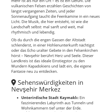
mehr ist als nur ein Ort – es ist ein Gefühl. Die
vulkanischen Felsen erzählen Geschichten von
längst vergangenen Zeiten, und jeder
Sonnenaufgang taucht die Feenkamine in ein neues
Licht. Die Musik, die hier entsteht, ist wie die
Landschaft selbst: mal sanft und weit, mal
rhythmisch und lebendig.
Ob du durch die engen Gassen der Altstadt
schlenderst, in einer Höhlenunterkunft nächtigst
oder das Echo uralter Gebete in den Felsenkirchen
hörst – Nevşehir berührt Herz und Seele. Dieser
Landkreis ist das ideale Einstiegstor zu den
Wundern Kapadokiens und lädt ein, die eigene
Fantasie neu zu entdecken.
Sehenswürdigkeiten in
Nevşehir Merkez
Unterirdische Stadt Kaymaklı:
Ein
faszinierendes Labyrinth aus Tunneln und
Wohnkammern tief unter der Erde.