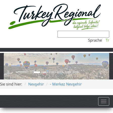
Sprache
Tr
Sie sind hier:
Nevşehir
- Merkez Nevşehir
Toggl