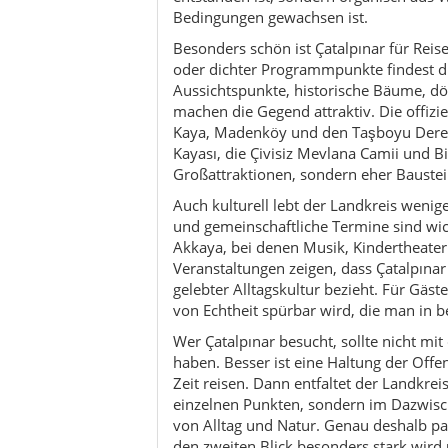
gelebter Alltagskultur bezieht. Für Gäst
von Echtheit spürbar wird, die man in 
Wer Çatalpınar besucht, sollte nicht mi
haben. Besser ist eine Haltung der Offen
Zeit reisen. Dann entfaltet der Landkreis
einzelnen Punkten, sondern im Dazwisc
von Alltag und Natur. Genau deshalb pass
den zweiten Blick besonders stark wird u
Kultur & Traditionen
Aktivitäten
Reisetipps & Mikro-Routen
Nachhaltigkeit
Für wen geeignet?
Kulinarik