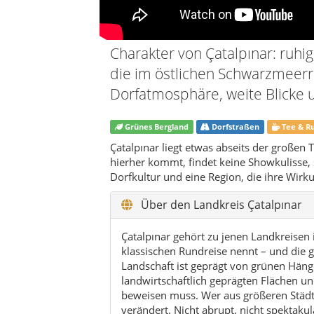
Über den Landkreis Çatalpınar
Çatalpınar gehört zu jenen Landkreisen i
klassischen Rundreise nennt – und die g
Landschaft ist geprägt von grünen Hänge
landwirtschaftlich geprägten Flächen u
beweisen muss. Wer aus größeren Städt
verändert. Nicht abrupt, nicht spektakul
langsamer zu machen.
Der Landkreis liegt im Hinterland von Fa
Ausflüge innerhalb der Region gut geeig
über die Hügel, und zwischen den Siedl
und Hanglagen das Bild bestimmen. Ger
Man hat nicht das Gefühl, an einem einz
Charakterräume, die zusammen eine sehr
Im Alltag ist Çatalpınar stark von Land
Haselnüsse spielen in dieser Gegend tra
Bewirtschaftung und ein Lebensrhythmus
ist als an touristische Inszenierung. Fü
anschaut, sondern im besten Fall spürt