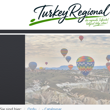
Sie sind hier:
Ordu
- Çatalpınar
Home
Turkiye
Über uns
Video
Çatalpınar – grü
Karadeniz-Gefü