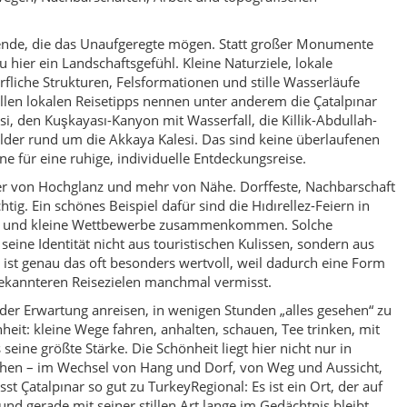
e ist genau das oft besonders wertvoll, weil dadurch eine Form
bekannteren Reisezielen manchmal vermisst.
t der Erwartung anreisen, in wenigen Stunden „alles gesehen“ zu
heit: kleine Wege fahren, anhalten, schauen, Tee trinken, mit
 seine größte Stärke. Die Schönheit liegt hier nicht nur in
hen – im Wechsel von Hang und Dorf, von Weg und Aussicht,
t Çatalpınar so gut zu TurkeyRegional: Es ist ein Ort, der auf
nd gerade mit seiner stillen Art lange im Gedächtnis bleibt.