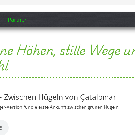
– Zwischen Hügeln von Çatalpınar
r-Version für die erste Ankunft zwischen grünen Hügeln,
r klingende Fassung, die die Ruhe, die Höhen und die ländliche
rken lässt.