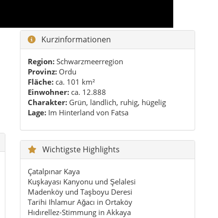
Wichtigste Highlights
Çatalpınar Kaya
Kuşkayası Kanyonu und Şelalesi
Madenköy und Taşboyu Deresi
Tarihi Ihlamur Ağacı in Ortaköy
Hıdırellez-Stimmung in Akkaya
Ruhige Höhenstraßen mit Aussicht
Praktische Tipps
Am besten mit eigenem Fahrzeug erkunden.
Frühling und Sommer sind besonders schön.
Für Naturstopps feste Schuhe mitnehmen.
Genug Zeit für spontane Fotostopps einplanen.
Für größere Infrastruktur eher Fatsa
mitdenken.
Langsames Reisen funktioniert hier besser als
dichtes Programm.