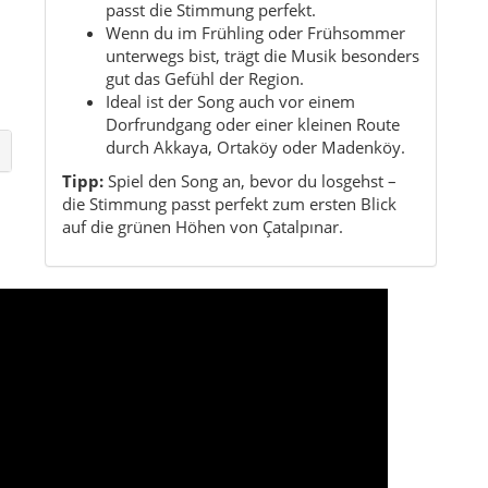
Kurzinformationen
Region:
Schwarzmeerregion
Provinz:
Ordu
Fläche:
ca. 101 km²
Einwohner:
ca. 12.888
Charakter:
Grün, ländlich, ruhig, hügelig
Lage:
Im Hinterland von Fatsa