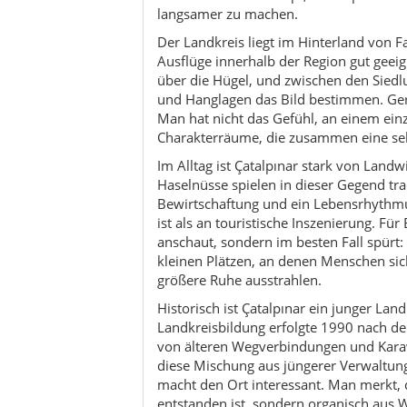
kleinen Plätzen, an denen Menschen sich 
größere Ruhe ausstrahlen.
Historisch ist Çatalpınar ein junger Land
Landkreisbildung erfolgte 1990 nach der
von älteren Wegverbindungen und Kar
diese Mischung aus jüngerer Verwaltun
macht den Ort interessant. Man merkt, 
entstanden ist, sondern organisch aus 
Bedingungen gewachsen ist.
Besonders schön ist Çatalpınar für Rei
oder dichter Programmpunkte findest du 
Aussichtspunkte, historische Bäume, dör
machen die Gegend attraktiv. Die offizi
Kaya, Madenköy und den Taşboyu Deresi,
Kayası, die Çivisiz Mevlana Camii und B
Großattraktionen, sondern eher Baustein
Auch kulturell lebt der Landkreis weni
und gemeinschaftliche Termine sind wicht
Akkaya, bei denen Musik, Kindertheat
Veranstaltungen zeigen, dass Çatalpınar 