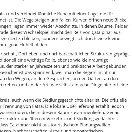
treffen, und an der Art, wie selbst einfache Dinge hier oft eine
kreis, auch wenn die Siedlungsgeschichte älter ist. Die offizielle
 Trennung von Fatsa. Die lokale Überlieferung erzählt jedoch
awanenrouten, die in diesem Raum zusammenliefen. Genau
gsstruktur und älterem Verkehrs- und Siedlungsgedächtnis
dass Çatalpınar nicht aus touristischem Planungswillen
Wegen, Nachbarschaften, Arbeit und topografischen
sende, die das Unaufgeregte mögen. Statt großer Monumente
hier ein Landschaftsgefühl. Kleine Naturziele, lokale
fliche Strukturen, Felsformationen und stille Wasserläufe
ellen lokalen Reisetipps nennen unter anderem die Çatalpınar
 den Kuşkayası-Kanyon mit Wasserfall, die Killik-Abdullah-
ilder rund um die Akkaya Kalesi. Das sind keine überlaufenen
e für eine ruhige, individuelle Entdeckungsreise.
ger von Hochglanz und mehr von Nähe. Dorffeste, Nachbarschaft
ig. Ein schönes Beispiel dafür sind die Hıdırellez-Feiern in
er und kleine Wettbewerbe zusammenkommen. Solche
seine Identität nicht aus touristischen Kulissen, sondern aus