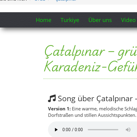
Song über Çatalpınar 
Version 1:
Eine warme, melodische Schlage
Dorfstraßen und stillen Aussichtspunkten.
Version 2:
Eine etwas breiter und epische
Atmosphäre von Çatalpınar noch größer wi
Songtext-Ausschnitt ansehen