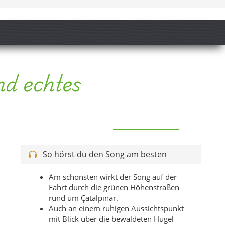
So hörst du den Song am besten
Am schönsten wirkt der Song auf der
Fahrt durch die grünen Höhenstraßen
rund um Çatalpınar.
Auch an einem ruhigen Aussichtspunkt
mit Blick über die bewaldeten Hügel
passt die Stimmung perfekt.
Wenn du im Frühling oder Frühsommer
unterwegs bist, trägt die Musik besonders
gut das Gefühl der Region.
Ideal ist der Song auch vor einem
Dorfrundgang oder einer kleinen Route
durch Akkaya, Ortaköy oder Madenköy.
Tipp:
Spiel den Song an, bevor du losgehst –
die Stimmung passt perfekt zum ersten Blick
auf die grünen Höhen von Çatalpınar.