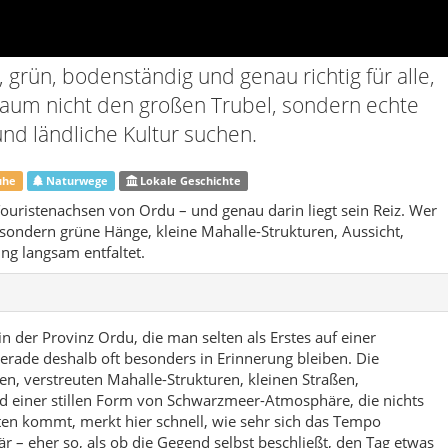
n der Provinz Ordu, die man selten als Erstes auf einer
erade deshalb oft besonders in Erinnerung bleiben. Die
n, verstreuten Mahalle-Strukturen, kleinen Straßen,
nd einer stillen Form von Schwarzmeer-Atmosphäre, die nichts
en kommt, merkt hier schnell, wie sehr sich das Tempo
är – eher so, als ob die Gegend selbst beschließt, den Tag etwas
tsa und verbindet ländliche Ruhe mit einer Lage, die für
net ist. Die Wege steigen und fallen, Kurven öffnen neue Blicke
ungen liegen immer wieder Abschnitte, in denen Bäume, Felder
ade dieses Wechselspiel macht den Reiz von Çatalpınar aus:
igen Ort zu bleiben, sondern bewegt sich durch viele kleine
 eigene Einheit bilden.
wirtschaft, Dorfleben und nachbarschaftlichen Strukturen geprägt.
ditionell eine wichtige Rolle, ebenso wie kleinräumige
, der stärker an Jahreszeiten und praktische Arbeit gebunden
r Besucher ist das spannend, weil man die Region nicht nur
: an den Wegen, an den Gesprächen, an den Gärten, an den