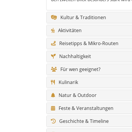
Natur & Outdoor
Feste & Veranstaltungen
Geschichte & Timeline
Hidden Gems
Legenden
Sagen
Klima & beste Reisezeit
Wandertouren & Naturpfade
Barrierefreiheit / Komfort
Infos für Reisende mit Behinder