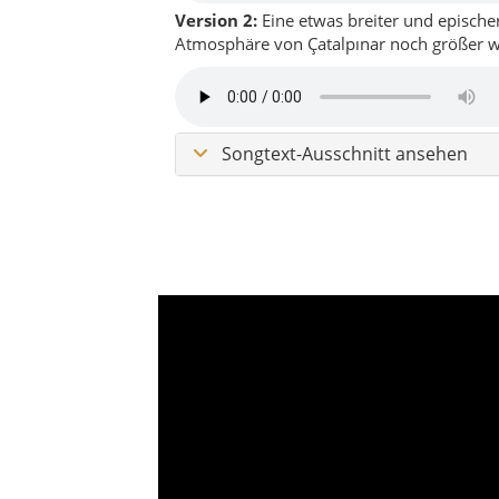
Charakter von Çatalpınar: ruhig
die im östlichen Schwarzmeerr
Dorfatmosphäre, weite Blicke u
Grünes Bergland
Dorfstraßen
Tee & R
Çatalpınar liegt etwas abseits der großen
hierher kommt, findet keine Showkulisse, 
Dorfkultur und eine Region, die ihre Wirku