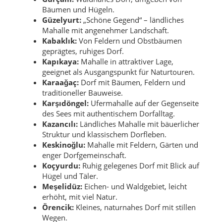
Bäumen und Hügeln.
Güzelyurt:
„Schöne Gegend“ – ländliches
Mahalle mit angenehmer Landschaft.
Kabaklık:
Von Feldern und Obstbäumen
geprägtes, ruhiges Dorf.
Kapıkaya:
Mahalle in attraktiver Lage,
geeignet als Ausgangspunkt für Naturtouren.
Karaağaç:
Dorf mit Bäumen, Feldern und
traditioneller Bauweise.
Karşıdöngel:
Ufermahalle auf der Gegenseite
des Sees mit authentischem Dorfalltag.
Kazancılı:
Ländliches Mahalle mit bäuerlicher
Struktur und klassischem Dorfleben.
Keskinoğlu:
Mahalle mit Feldern, Gärten und
enger Dorfgemeinschaft.
Koçyurdu:
Ruhig gelegenes Dorf mit Blick auf
Hügel und Täler.
Meşelidüz:
Eichen- und Waldgebiet, leicht
erhöht, mit viel Natur.
Örencik:
Kleines, naturnahes Dorf mit stillen
Wegen.