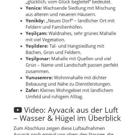
„glücklich, vom Glück begleitet“ bedeutet.
Yenice:
Wachsende Siedlung mit Mischung
aus älteren und neueren Häusern.
Yeniköy:
„Neues Dorf“ – ländlicher Ort mit
Feldern und Familienhöfen.
Yeşilçam:
Waldnahes, sehr grünes Mahalle
mit viel Vegetation.
Yeşildere:
Tal- und Hangsiedlung mit
Bächen, Grün und Feldern.
Yeşilpınar:
Mahalle mit Quellen und viel
Grün – Name und Landschaft passen perfekt
zusammen.
Yunusemre:
Wohnmahalle mit dichter
Bebauung und Nähe zu Dienstleistungen.
Zafer:
Kleines Wohngebiet mit ländlichem
Umfeld und ruhigem Alltag.
Video: Ayvacık aus der Luft
– Wasser & Hügel im Überblick
Zum Abschluss zeigen diese Luftaufnahmen
Ayvacık noch einmal von oben: den Stausee, die