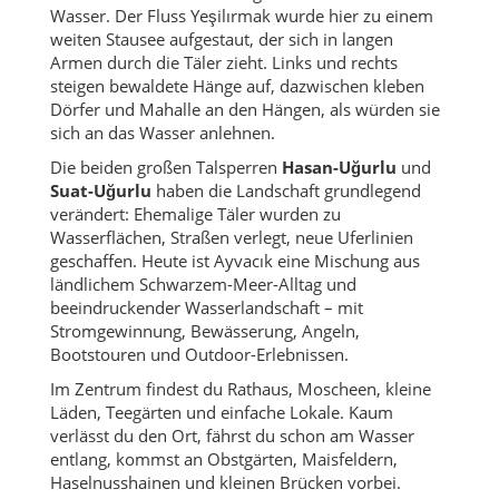
Wasser. Der Fluss Yeşilırmak wurde hier zu einem
weiten Stausee aufgestaut, der sich in langen
Armen durch die Täler zieht. Links und rechts
steigen bewaldete Hänge auf, dazwischen kleben
Dörfer und Mahalle an den Hängen, als würden sie
sich an das Wasser anlehnen.
Die beiden großen Talsperren
Hasan-Uğurlu
und
Suat-Uğurlu
haben die Landschaft grundlegend
verändert: Ehemalige Täler wurden zu
Wasserflächen, Straßen verlegt, neue Uferlinien
geschaffen. Heute ist Ayvacık eine Mischung aus
ländlichem Schwarzem-Meer-Alltag und
beeindruckender Wasserlandschaft – mit
Stromgewinnung, Bewässerung, Angeln,
Bootstouren und Outdoor-Erlebnissen.
Im Zentrum findest du Rathaus, Moscheen, kleine
Läden, Teegärten und einfache Lokale. Kaum
verlässt du den Ort, fährst du schon am Wasser
entlang, kommst an Obstgärten, Maisfeldern,
Haselnusshainen und kleinen Brücken vorbei.