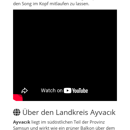
den Song im Kopf mitlaufen zu lassen.
Über den Landkreis Ayvacık
Ayvacık
liegt im südöstlichen Teil der Provinz
Samsun und wirkt wie ein grüner Balkon über dem