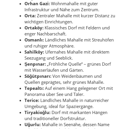
Orhan Gazi:
Wohnmahalle mit guter
Infrastruktur und Nähe zum Zentrum.
Orta:
Zentraler Mahalle mit kurzer Distanz zu
wichtigen Einrichtungen.
Ortaköy:
Klassisches Dorf mit Feldern und
enger Nachbarschaft.
Osmanlı:
Ländliches Mahalle mit Streuhöfen
und ruhiger Atmosphäre.
Sahilköy:
Ufernahes Mahalle mit direktem
Seezugang und Seeblick.
Şenpınar:
„Fröhliche Quelle“ – grünes Dorf
mit Wasserläufen und Gärten.
Söğütpınarı:
Von Weidenbäumen und
Quellen geprägtes, sehr grünes Mahalle.
Tepealtı:
Auf einem Hang gelegener Ort mit
Panorama über See und Täler.
Terice:
Ländliches Mahalle in naturreicher
Umgebung, ideal für Spaziergänge.
Tiryakioğlu:
Dorf mit markanten Hängen
und traditioneller Dorfstruktur.
Uğurlu:
Mahalle in Seenähe, dessen Name