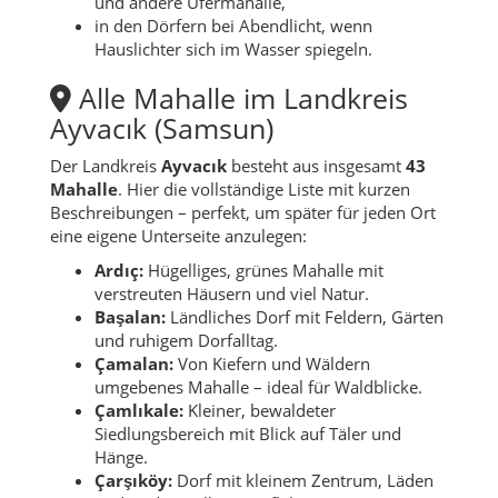
und andere Ufermahalle,
in den Dörfern bei Abendlicht, wenn
Hauslichter sich im Wasser spiegeln.
Alle Mahalle im Landkreis
Ayvacık (Samsun)
Der Landkreis
Ayvacık
besteht aus insgesamt
43
Mahalle
. Hier die vollständige Liste mit kurzen
Beschreibungen – perfekt, um später für jeden Ort
eine eigene Unterseite anzulegen:
Ardıç:
Hügelliges, grünes Mahalle mit
verstreuten Häusern und viel Natur.
Başalan:
Ländliches Dorf mit Feldern, Gärten
und ruhigem Dorfalltag.
Çamalan:
Von Kiefern und Wäldern
umgebenes Mahalle – ideal für Waldblicke.
Çamlıkale:
Kleiner, bewaldeter
Siedlungsbereich mit Blick auf Täler und
Hänge.
Çarşıköy:
Dorf mit kleinem Zentrum, Läden