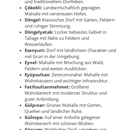
und traditionellem Dorfleben.
Çökekli:
Landwirtschaftlich geprägtes
Mahalle mit verstreuten Höfen.
Döngel:
Klassisches Dorf mit Gärten, Feldern
und ruhiger Stimmung.
Döngelyatak:
Locker bebautes Gebiet in
Tallage mit Nähe zu Feldern und
Wasserläufen.
Esenyurt:
Dorf mit ländlichem Charakter und
viel Grün in der Umgebung.
Eynel:
Mahalle mit Mischung aus Wald,
Feldern und weiten Ausblicken.
Eyüpsultan:
Zentrumsnaher Mahalle mit
Wohnhäusern und wichtiger Infrastruktur.
Fatihsultanmehmet:
Größerer
Wohnbereich mit moderner Struktur und
guter Anbindung.
Gülpınar:
Grünes Mahalle mit Gärten,
Quellen und ländlicher Ruhe.
Gültepe:
Auf einer Anhöhe gelegener
Wohnbereich mit schönen Blicken.
Gürçam:
Waldnahes Dorf, umgeben von