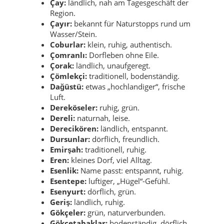
Çay:
ländlich, nah am Tagesgeschäft der
Region.
Çayır:
bekannt für Naturstopps rund um
Wasser/Stein.
Coburlar:
klein, ruhig, authentisch.
Çomranlı:
Dorfleben ohne Eile.
Çorak:
ländlich, unaufgeregt.
Çömlekçi:
traditionell, bodenständig.
Dağüstü:
etwas „hochlandiger“, frische
Luft.
Dereköseler:
ruhig, grün.
Dereli:
naturnah, leise.
Derecikören:
ländlich, entspannt.
Dursunlar:
dörflich, freundlich.
Emirşah:
traditionell, ruhig.
Eren:
kleines Dorf, viel Alltag.
Esenlik:
Name passt: entspannt, ruhig.
Esentepe:
luftiger, „Hügel“-Gefühl.
Esenyurt:
dörflich, grün.
Geriş:
ländlich, ruhig.
Gökçeler:
grün, naturverbunden.
Gökçetabaklar:
bodenständig, dörflich.