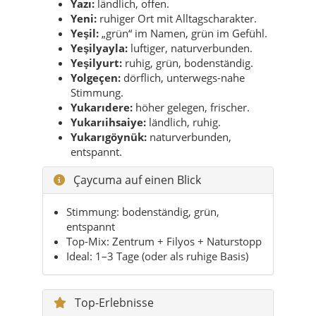
Yazı:
ländlich, offen.
Yeni:
ruhiger Ort mit Alltagscharakter.
Yeşil:
„grün“ im Namen, grün im Gefühl.
Yeşilyayla:
luftiger, naturverbunden.
Yeşilyurt:
ruhig, grün, bodenständig.
Yolgeçen:
dörflich, unterwegs-nahe
Stimmung.
Yukarıdere:
höher gelegen, frischer.
Yukarıihsaiye:
ländlich, ruhig.
Yukarıgöynük:
naturverbunden,
entspannt.
Çaycuma auf einen Blick
Stimmung: bodenständig, grün,
entspannt
Top-Mix: Zentrum + Filyos + Naturstopp
Ideal: 1–3 Tage (oder als ruhige Basis)
Top-Erlebnisse