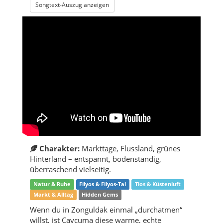
Songtext-Auszug anzeigen
Charakter:
Markttage, Flussland, grünes
Hinterland – entspannt, bodenständig,
überraschend vielseitig.
Natur & Ruhe
Filyos & Filyos-Tal
Tios & Küstenluft
Markt & Alltag
Hidden Gems
Wenn du in Zonguldak einmal „durchatmen“
willst, ist Çaycuma diese warme, echte