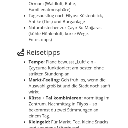
Ormanı (Waldluft, Ruhe,
Familienatmosphäre)
Tagesausflug nach Filyos: Küstenblick,
Antike (Tios) und Burganlage
Naturabstecher zur Çayır Su Mağarası
(kühle Höhlenluft, kurze Wege,
Fotostopps)
Reisetipps
Tempo:
Plane bewusst „Luft“ ein –
Çaycuma funktioniert am besten ohne
strikten Stundenplan.
Markt-Feeling:
Geh früh los, wenn die
Auswahl groß ist und die Stadt noch sanft
wirkt.
Küste + Tal kombinieren:
Vormittag im
Zentrum, Nachmittag in Filyos – so
bekommst du zwei Stimmungen an
einem Tag.
Kleingeld:
Für Markt, Tee, kleine Snacks
und spontane Mitbringsel.