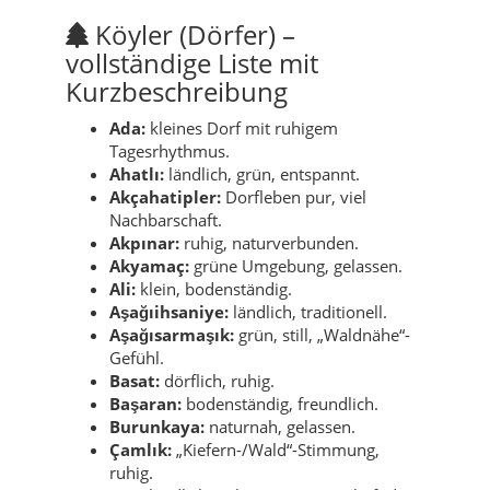
Köyler (Dörfer) –
vollständige Liste mit
Kurzbeschreibung
Ada:
kleines Dorf mit ruhigem
Tagesrhythmus.
Ahatlı:
ländlich, grün, entspannt.
Akçahatipler:
Dorfleben pur, viel
Nachbarschaft.
Akpınar:
ruhig, naturverbunden.
Akyamaç:
grüne Umgebung, gelassen.
Ali:
klein, bodenständig.
Aşağıihsaniye:
ländlich, traditionell.
Aşağısarmaşık:
grün, still, „Waldnähe“-
Gefühl.
Basat:
dörflich, ruhig.
Başaran:
bodenständig, freundlich.
Burunkaya:
naturnah, gelassen.
Çamlık:
„Kiefern-/Wald“-Stimmung,
ruhig.