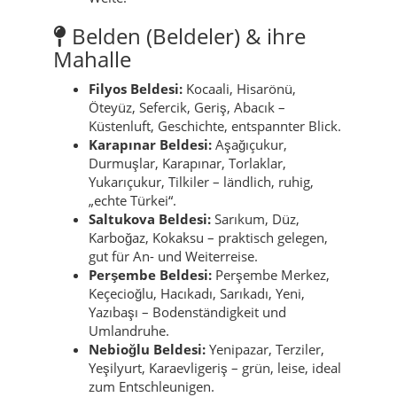
Belden (Beldeler) & ihre
Mahalle
Filyos Beldesi:
Kocaali, Hisarönü,
Öteyüz, Sefercik, Geriş, Abacık –
Küstenluft, Geschichte, entspannter Blick.
Karapınar Beldesi:
Aşağıçukur,
Durmuşlar, Karapınar, Torlaklar,
Yukarıçukur, Tilkiler – ländlich, ruhig,
„echte Türkei“.
Saltukova Beldesi:
Sarıkum, Düz,
Karboğaz, Kokaksu – praktisch gelegen,
gut für An- und Weiterreise.
Perşembe Beldesi:
Perşembe Merkez,
Keçecioğlu, Hacıkadı, Sarıkadı, Yeni,
Yazıbaşı – Bodenständigkeit und
Umlandruhe.
Nebioğlu Beldesi:
Yenipazar, Terziler,
Yeşilyurt, Karaevligeriş – grün, leise, ideal
zum Entschleunigen.