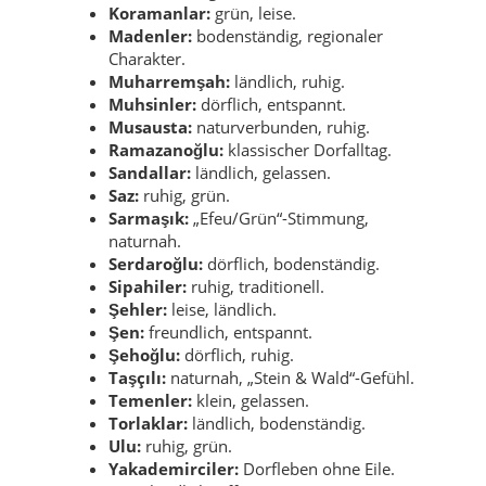
Koramanlar:
grün, leise.
Madenler:
bodenständig, regionaler
Charakter.
Muharremşah:
ländlich, ruhig.
Muhsinler:
dörflich, entspannt.
Musausta:
naturverbunden, ruhig.
Ramazanoğlu:
klassischer Dorfalltag.
Sandallar:
ländlich, gelassen.
Saz:
ruhig, grün.
Sarmaşık:
„Efeu/Grün“-Stimmung,
naturnah.
Serdaroğlu:
dörflich, bodenständig.
Sipahiler:
ruhig, traditionell.
Şehler:
leise, ländlich.
Şen:
freundlich, entspannt.
Şehoğlu:
dörflich, ruhig.
Taşçılı:
naturnah, „Stein & Wald“-Gefühl.
Temenler:
klein, gelassen.
Torlaklar:
ländlich, bodenständig.
Ulu:
ruhig, grün.
Yakademirciler:
Dorfleben ohne Eile.