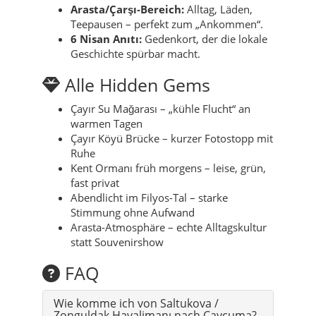
Arasta/Çarşı-Bereich:
Alltag, Läden,
Teepausen – perfekt zum „Ankommen“.
6 Nisan Anıtı:
Gedenkort, der die lokale
Geschichte spürbar macht.
Alle Hidden Gems
Çayır Su Mağarası – „kühle Flucht“ an
warmen Tagen
Çayır Köyü Brücke – kurzer Fotostopp mit
Ruhe
Kent Ormanı früh morgens – leise, grün,
fast privat
Abendlicht im Filyos-Tal – starke
Stimmung ohne Aufwand
Arasta-Atmosphäre – echte Alltagskultur
statt Souvenirshow
FAQ
Wie komme ich von Saltukova /
Zonguldak Havalimanı nach Çaycuma?