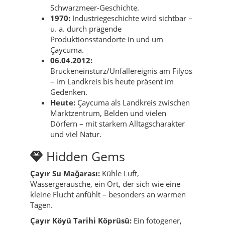
Schwarzmeer-Geschichte.
1970:
Industriegeschichte wird sichtbar –
u. a. durch prägende
Produktionsstandorte in und um
Çaycuma.
06.04.2012:
Brückeneinsturz/Unfallereignis am Filyos
– im Landkreis bis heute präsent im
Gedenken.
Heute:
Çaycuma als Landkreis zwischen
Marktzentrum, Belden und vielen
Dörfern – mit starkem Alltagscharakter
und viel Natur.
Hidden Gems
Çayır Su Mağarası:
Kühle Luft,
Wassergeräusche, ein Ort, der sich wie eine
kleine Flucht anfühlt – besonders an warmen
Tagen.
Çayır Köyü Tarihi Köprüsü:
Ein fotogener,