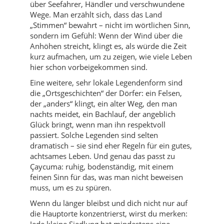
über Seefahrer, Händler und verschwundene
Wege. Man erzählt sich, dass das Land
„Stimmen“ bewahrt – nicht im wörtlichen Sinn,
sondern im Gefühl: Wenn der Wind über die
Anhöhen streicht, klingt es, als würde die Zeit
kurz aufmachen, um zu zeigen, wie viele Leben
hier schon vorbeigekommen sind.
Eine weitere, sehr lokale Legendenform sind
die „Ortsgeschichten“ der Dörfer: ein Felsen,
der „anders“ klingt, ein alter Weg, den man
nachts meidet, ein Bachlauf, der angeblich
Glück bringt, wenn man ihn respektvoll
passiert. Solche Legenden sind selten
dramatisch – sie sind eher Regeln für ein gutes,
achtsames Leben. Und genau das passt zu
Çaycuma: ruhig, bodenständig, mit einem
feinen Sinn für das, was man nicht beweisen
muss, um es zu spüren.
Wenn du länger bleibst und dich nicht nur auf
die Hauptorte konzentrierst, wirst du merken:
Jede kleine Siedlung hat mindestens eine