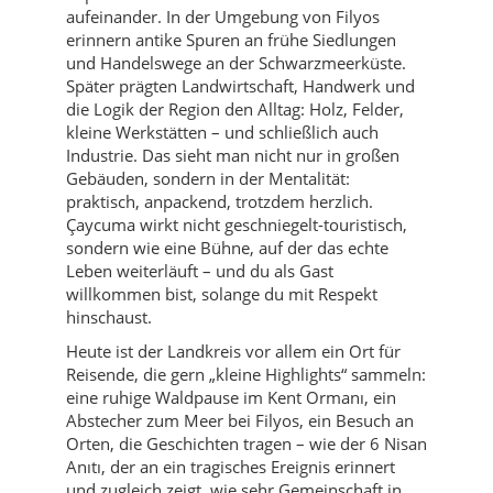
aufeinander. In der Umgebung von Filyos
erinnern antike Spuren an frühe Siedlungen
und Handelswege an der Schwarzmeerküste.
Später prägten Landwirtschaft, Handwerk und
die Logik der Region den Alltag: Holz, Felder,
kleine Werkstätten – und schließlich auch
Industrie. Das sieht man nicht nur in großen
Gebäuden, sondern in der Mentalität:
praktisch, anpackend, trotzdem herzlich.
Çaycuma wirkt nicht geschniegelt-touristisch,
sondern wie eine Bühne, auf der das echte
Leben weiterläuft – und du als Gast
willkommen bist, solange du mit Respekt
hinschaust.
Heute ist der Landkreis vor allem ein Ort für
Reisende, die gern „kleine Highlights“ sammeln:
eine ruhige Waldpause im Kent Ormanı, ein
Abstecher zum Meer bei Filyos, ein Besuch an
Orten, die Geschichten tragen – wie der 6 Nisan
Anıtı, der an ein tragisches Ereignis erinnert
und zugleich zeigt, wie sehr Gemeinschaft in