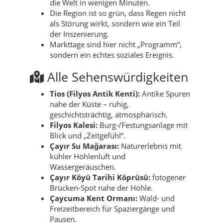
die Welt in wenigen Minuten.
Die Region ist so grün, dass Regen nicht
als Störung wirkt, sondern wie ein Teil
der Inszenierung.
Markttage sind hier nicht „Programm“,
sondern ein echtes soziales Ereignis.
Alle Sehenswürdigkeiten
Tios (Filyos Antik Kenti):
Antike Spuren
nahe der Küste – ruhig,
geschichtsträchtig, atmosphärisch.
Filyos Kalesi:
Burg-/Festungsanlage mit
Blick und „Zeitgefühl“.
Çayır Su Mağarası:
Naturerlebnis mit
kühler Höhlenluft und
Wassergeräuschen.
Çayır Köyü Tarihi Köprüsü:
fotogener
Brücken-Spot nahe der Höhle.
Çaycuma Kent Ormanı:
Wald- und
Freizeitbereich für Spaziergänge und
Pausen.