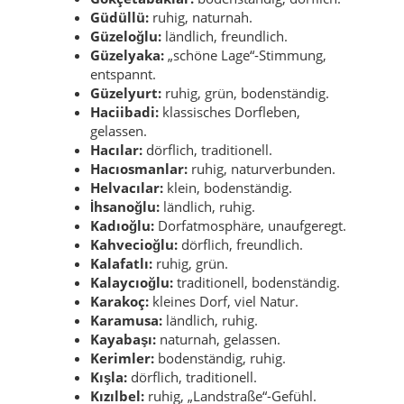
Güdüllü:
ruhig, naturnah.
Güzeloğlu:
ländlich, freundlich.
Güzelyaka:
„schöne Lage“-Stimmung,
entspannt.
Güzelyurt:
ruhig, grün, bodenständig.
Haciibadi:
klassisches Dorfleben,
gelassen.
Hacılar:
dörflich, traditionell.
Hacıosmanlar:
ruhig, naturverbunden.
Helvacılar:
klein, bodenständig.
İhsanoğlu:
ländlich, ruhig.
Kadıoğlu:
Dorfatmosphäre, unaufgeregt.
Kahvecioğlu:
dörflich, freundlich.
Kalafatlı:
ruhig, grün.
Kalaycıoğlu:
traditionell, bodenständig.
Karakoç:
kleines Dorf, viel Natur.
Karamusa:
ländlich, ruhig.
Kayabaşı:
naturnah, gelassen.
Kerimler:
bodenständig, ruhig.
Kışla:
dörflich, traditionell.
Kızılbel:
ruhig, „Landstraße“-Gefühl.