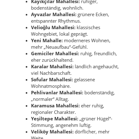
Kayıkçılar Mahallesi:
ruhiger,
bodenständig, wohnlich.
Ayvazlar Mahallesi:
grünere Ecken,
entspannter Rhythmus.
Velioğlu Mahallesi:
klassisches
Wohngebiet, lokal geprägt.
Yeni Mahalle:
moderneres Wohnen,
mehr „Neuaufbau“-Gefühl.
Gemiciler Mahallesi:
ruhig, freundlich,
eher zurückhaltend.
Karalar Mahallesi:
ländlich angehaucht,
viel Nachbarschaft.
Sofular Mahallesi:
gelassene
Wohnatmosphäre.
Pehlivanlar Mahallesi:
bodenständig,
„normaler“ Alltag.
Karamusa Mahallesi:
eher ruhig,
regionaler Charakter.
Yeşiltepe Mahallesi:
„grüner Hügel“-
Stimmung, angenehm luftig.
Veliköy Mahallesi:
dörflicher, mehr
Weite.