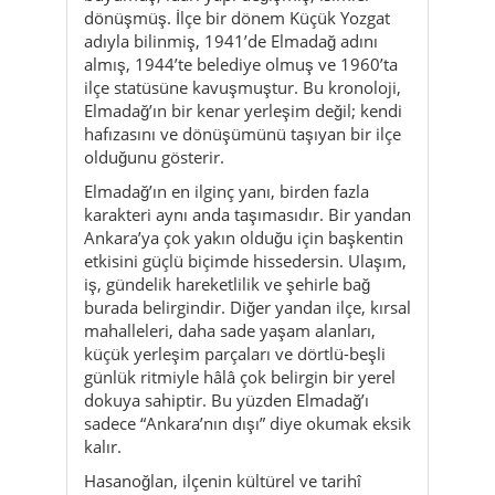
dönüşmüş. İlçe bir dönem Küçük Yozgat
adıyla bilinmiş, 1941’de Elmadağ adını
almış, 1944’te belediye olmuş ve 1960’ta
ilçe statüsüne kavuşmuştur. Bu kronoloji,
Elmadağ’ın bir kenar yerleşim değil; kendi
hafızasını ve dönüşümünü taşıyan bir ilçe
olduğunu gösterir.
Elmadağ’ın en ilginç yanı, birden fazla
karakteri aynı anda taşımasıdır. Bir yandan
Ankara’ya çok yakın olduğu için başkentin
etkisini güçlü biçimde hissedersin. Ulaşım,
iş, gündelik hareketlilik ve şehirle bağ
burada belirgindir. Diğer yandan ilçe, kırsal
mahalleleri, daha sade yaşam alanları,
küçük yerleşim parçaları ve dörtlü-beşli
günlük ritmiyle hâlâ çok belirgin bir yerel
dokuya sahiptir. Bu yüzden Elmadağ’ı
sadece “Ankara’nın dışı” diye okumak eksik
kalır.
Hasanoğlan, ilçenin kültürel ve tarihî