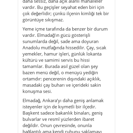
daha sessiz, daha açık alanlı mahalleler
vardır. Bu geçişler seyahat eden biri için
çok değerlidir; çünkü ilçenin kimliği tek bir
görüntüye sıkışmaz.
Yeme içme tarafında da benzer bir durum
vardır. Elmadağ’ın gücü gösterişli
sunumlarda değil, sade ama doyuran
Anadolu mutfağında hissedilir. Çay, sıcak
yemekler, hamur işleri, günlük lokanta
kültürü ve samimi servis bu hissi
tamamlar. Burada asıl güzel olan şey
bazen menü değil, o menüyü yediğin
ortamdır: pencerenin dışındaki açıklık,
masadaki çay buharı ve içerideki sakin
konuşma sesi.
Elmadağ, Ankara’yı daha geniş anlamak
isteyenler için de kıymetli bir ilçedir.
Başkent sadece bakanlık binaları, geniş
bulvarlar ve resmî yüzlerden ibaret
değildir. Onun çevresinde, onunla
bağlantılı ama kendi ruhunu saklamayı