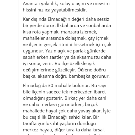
Avantajı yakınlık, kolay ulaşım ve mevsim
hissini hızlıca yaşatabilmesidir.
Kar dışında Elmadağ’ın değeri daha sessiz
bir yerde durur. İlkbaharda ve sonbaharda
kısa rota yapmak, manzara izlemek,
mahalleler arasında dolaşmak, çay içmek
ve ilçenin gerçek ritmini hissetmek için çok
uygundur. Yazın açık ve parlak günlerde
sabah erken saatler ya da akşamüstü daha
iyi sonuç verir. Bu ilçe özellikle ışık
değişimlerinde güzelleşir. Öğlene doğru
başka, akşama doğru bambaşka görünür.
Elmadağ’da 30 mahalle bulunur. Bu sayı
bile ilçenin sadece tek merkezden ibaret
olmadığını gösterir. Birkaç yer daha canlı
ve daha merkezî görünürken, birçok
mahallede hayat çok daha yavaş akar. İşte
bu çeşitlilik Elmadağ’ı sahici kılar. Bir
tarafta günlük ihtiyaçların döndüğü
merkez hayatı, diğer tarafta daha kırsal,