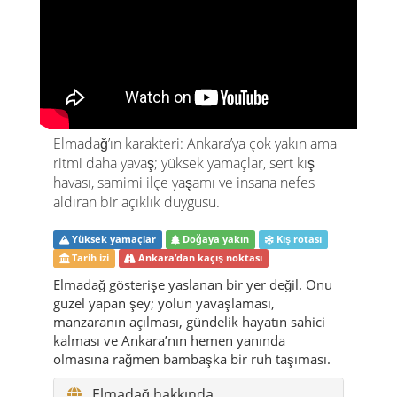
Elmadağ’ın karakteri: Ankara’ya çok yakın ama
ritmi daha yavaş; yüksek yamaçlar, sert kış
havası, samimi ilçe yaşamı ve insana nefes
aldıran bir açıklık duygusu.
Yüksek yamaçlar
Doğaya yakın
Kış rotası
Tarih izi
Ankara’dan kaçış noktası
Elmadağ gösterişe yaslanan bir yer değil. Onu
güzel yapan şey; yolun yavaşlaması,
manzaranın açılması, gündelik hayatın sahici
kalması ve Ankara’nın hemen yanında
olmasına rağmen bambaşka bir ruh taşıması.
Elmadağ hakkında