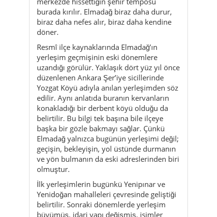
merkezde hissettiğin şehir temposu
burada kırılır. Elmadağ biraz daha durur,
biraz daha nefes alır, biraz daha kendine
döner.
Resmî ilçe kaynaklarında Elmadağ’ın
yerleşim geçmişinin eski dönemlere
uzandığı görülür. Yaklaşık dört yüz yıl önce
düzenlenen Ankara Şer’iye sicillerinde
Yozgat Köyü adıyla anılan yerleşimden söz
edilir. Aynı anlatıda buranın kervanların
konakladığı bir derbent köyü olduğu da
belirtilir. Bu bilgi tek başına bile ilçeye
başka bir gözle bakmayı sağlar. Çünkü
Elmadağ yalnızca bugünün yerleşimi değil;
geçişin, bekleyişin, yol üstünde durmanın
ve yön bulmanın da eski adreslerinden biri
olmuştur.
İlk yerleşimlerin bugünkü Yenipınar ve
Yenidoğan mahalleleri çevresinde geliştiği
belirtilir. Sonraki dönemlerde yerleşim
büyümüş, idari yapı değişmiş, isimler