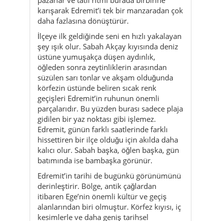
üstüne yumuşakça düşen aydınlık,
öğleden sonra zeytinliklerin arasından
süzülen sarı tonlar ve akşam olduğunda
körfezin üstünde beliren sıcak renk
geçişleri Edremit’in ruhunun önemli
parçalarıdır. Bu yüzden burası sadece plaja
gidilen bir yaz noktası gibi işlemez.
Edremit, günün farklı saatlerinde farklı
hissettiren bir ilçe olduğu için akılda daha
kalıcı olur. Sabah başka, öğlen başka, gün
batımında ise bambaşka görünür.
Edremit’in tarihi de bugünkü görünümünü
derinleştirir. Bölge, antik çağlardan
itibaren Ege’nin önemli kültür ve geçiş
alanlarından biri olmuştur. Körfez kıyısı, iç
kesimlerle ve daha geniş tarihsel
bölgelerle ilişki içinde gelişmiştir. Zamanla
tarım, kıyı yerleşimi, ticaret, zeytin üretimi
ve yazlık hayat birlikte büyümüştür. Bu
yüzden Edremit’te yalnızca turizm değil,
yerleşik hayat da güçlüdür. İlçeyi değerli