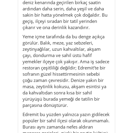
Yeme içme tarafında da bu denge açıkça
görülür. Balık, meze, yaz sebzeleri,
zeytinyağlılar, uzun kahvaltılar, akşam
çayı, dondurma ve sahil üstü hafif
yemekler ilçeye çok yakışır. Ama iş sadece
restoran çeşitliliği değildir; Edremit’te bir
sofranın güzel hissettirmesinin sebebi
çoğu zaman çevresidir. Denize yakın bir
masa, zeytinlik kokusu, akşam esintisi ya
da kahvaltıdan sonra kısa bir sahil
yürüyüşü burada yemeği de tatilin bir
parçasına dönüştürür.
Edremit bu yüzden yalnızca yazın gidilecek
popüler bir sahil ilçesi olarak okunmamalı.
Burası aynı zamanda nefes aldıran
manzara geçişleri, güçlü bir zeytin kültürü,
aile dostu tatil ritmi, çiftler için romantik
gün batımları, doğa sevenler için dağ
yakınlığı ve daha yavaş yaşamak isteyenler
için güzel duraklar sunan çok katmanlı bir