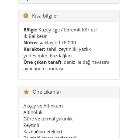
İl:
Balıkesir
Nüfus:
yaklaşık 176.000
Karakter:
sahil, zeytinlik, yazlık
yerleşimler, Kazdağları
Öne çıkan tarafı:
deniz ile dağ havasını
aynı anda sunması
Öne çıkanlar
Akçay ve Altınkum
Altınoluk
Güre ve termal yakınlık
Zeytinli
Kazdağları etekleri
Zeytinlikler ve körfez ışığı
Pratik ipuçları