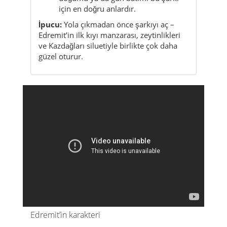
güzel oturur.
Edremit’in karakteri
Sahil
Kazdağları
Zeytin diyarı
Yaz havası
Körfez
Edremit; deniz, sahil yürüyüşü, zeytinlikler, yaz
akşamları ve arkada yükselen Kazdağları