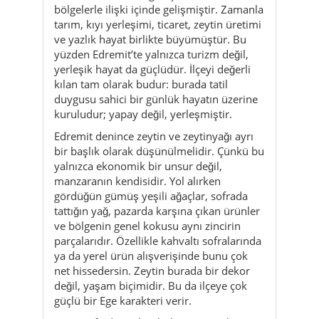
kılan tam olarak budur: burada tatil
duygusu sahici bir günlük hayatın üzerine
kuruludur; yapay değil, yerleşmiştir.
Edremit denince zeytin ve zeytinyağı ayrı
bir başlık olarak düşünülmelidir. Çünkü bu
yalnızca ekonomik bir unsur değil,
manzaranın kendisidir. Yol alırken
gördüğün gümüş yeşili ağaçlar, sofrada
tattığın yağ, pazarda karşına çıkan ürünler
ve bölgenin genel kokusu aynı zincirin
parçalarıdır. Özellikle kahvaltı sofralarında
ya da yerel ürün alışverişinde bunu çok
net hissedersin. Zeytin burada bir dekor
değil, yaşam biçimidir. Bu da ilçeye çok
güçlü bir Ege karakteri verir.
Kıyı tarafında ise her bölümün ayrı bir
tonu vardır. Akçay daha hareketli, açık ve
aile dostu bir yaz ritmine sahiptir.
Altınkum klasik deniz ve plaj hissini daha
belirgin verir. Güre biraz daha nefes