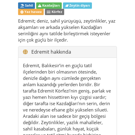
serinliğini aynı tatilde birleştirmek isteyenler
için çok güçlü bir ilçedir.
Edremit hakkında
Edremit, Balıkesir’in en güçlü tatil
ilçelerinden biri olmasının ötesinde,
denizle dağın aynı cümlede gerçekten
anlam kazandığı yerlerden biridir. Bir
tarafta Edremit Körfezi’nin geniş, parlak ve
yazı hemen hissettiren kıyı çizgisi vardır;
diğer tarafta ise Kazdağları’nın serin, derin
ve neredeyse efsane gibi yükselen silueti.
Aradaki alan ise sadece bir geçiş bölgesi
değildir. Zeytinlikler, yazlık mahalleler,
sahil kasabaları, günlük hayat, küçük
pazarlar ve tatil ritmi burada birbirine
karışarak Edremit’i tek bir manzaradan çok
daha fazlasına dönüştürür.
İlçeye ilk geldiğinde seni en hızlı yakalayan
şey ışık olur. Sabah Akçay kıyısında deniz