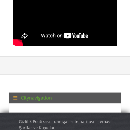
Citynavigation
Gizlilik Politikası
damga
site haritası
temas
Şartlar ve Koşullar
© 2026 Turkey Regional. Tüm hakları saklıdır.