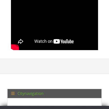
Citynavigation
Gizlilik Politikası
damga
site haritası
temas
Şartlar ve Koşullar