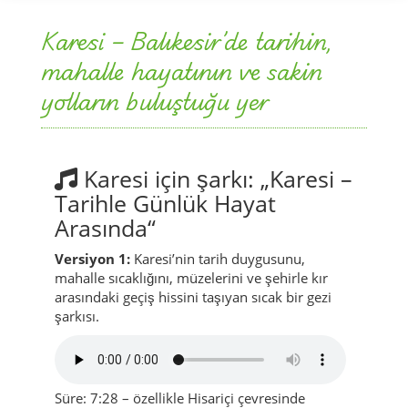
yolların buluştuğu yer
Karesi için şarkı: „Karesi –
Tarihle Günlük Hayat
Arasında“
Versiyon 1:
Karesi’nin tarih duygusunu,
mahalle sıcaklığını, müzelerini ve şehirle kır
arasındaki geçiş hissini taşıyan sıcak bir gezi
şarkısı.
Süre: 7:28 – özellikle Hisariçi çevresinde
dolaşırken, eski sokaklardan geçerken ve
Karesi’nin tarihini hissetmeye çalışırken çok iyi
gider.
Versiyon 2:
Daha kısa, daha doğrudan ve güçlü