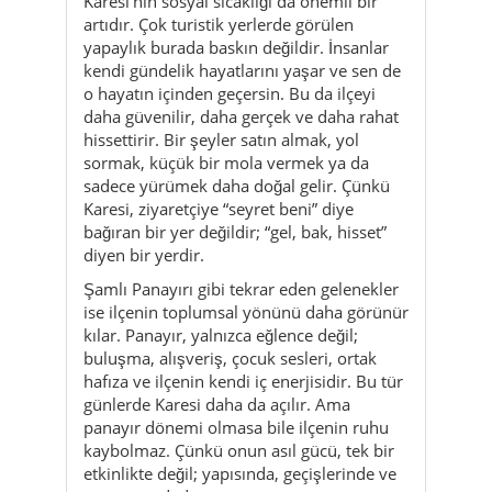
daha güvenilir, daha gerçek ve daha rahat
hissettirir. Bir şeyler satın almak, yol
sormak, küçük bir mola vermek ya da
sadece yürümek daha doğal gelir. Çünkü
Karesi, ziyaretçiye “seyret beni” diye
bağıran bir yer değildir; “gel, bak, hisset”
diyen bir yerdir.
Şamlı Panayırı gibi tekrar eden gelenekler
ise ilçenin toplumsal yönünü daha görünür
kılar. Panayır, yalnızca eğlence değil;
buluşma, alışveriş, çocuk sesleri, ortak
hafıza ve ilçenin kendi iç enerjisidir. Bu tür
günlerde Karesi daha da açılır. Ama
panayır dönemi olmasa bile ilçenin ruhu
kaybolmaz. Çünkü onun asıl gücü, tek bir
etkinlikte değil; yapısında, geçişlerinde ve
temposundadır.
Karesi’yi özel yapan şey kusursuz
görünmesi değil, çok katmanlı ama hâlâ
doğal kalabilmesidir. Tarih, şehir, mahalle,
müze, kırsal, panayır, sıradanlık ve anlam