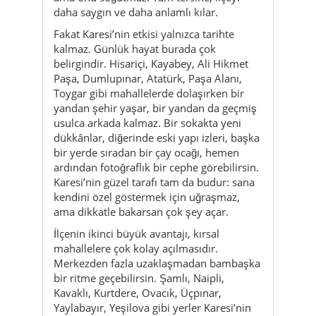
Paşa, Dumlupınar, Atatürk, Paşa Alanı,
Toygar gibi mahallelerde dolaşırken bir
yandan şehir yaşar, bir yandan da geçmiş
usulca arkada kalmaz. Bir sokakta yeni
dükkânlar, diğerinde eski yapı izleri, başka
bir yerde sıradan bir çay ocağı, hemen
ardından fotoğraflık bir cephe görebilirsin.
Karesi’nin güzel tarafı tam da budur: sana
kendini özel göstermek için uğraşmaz,
ama dikkatle bakarsan çok şey açar.
İlçenin ikinci büyük avantajı, kırsal
mahallelere çok kolay açılmasıdır.
Merkezden fazla uzaklaşmadan bambaşka
bir ritme geçebilirsin. Şamlı, Naipli,
Kavaklı, Kurtdere, Ovacık, Üçpınar,
Yaylabayır, Yeşilova gibi yerler Karesi’nin
yalnızca merkezden ibaret olmadığını
açıkça gösterir. Bu mahallelerde yol daha
sakin, bakış daha geniş, gün daha yavaş
akar. Böylece Karesi, aynı gün içinde bir
müze, bir tarihi sokak, bir mahalle pazarı