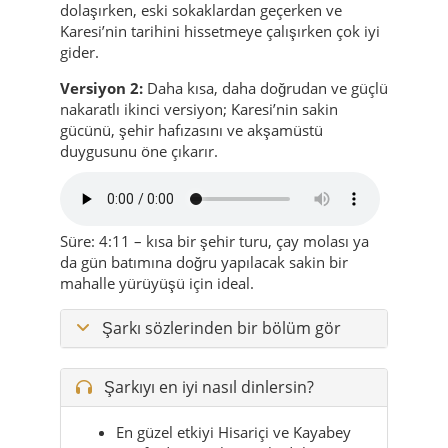
nakaratlı ikinci versiyon; Karesi’nin sakin
gücünü, şehir hafızasını ve akşamüstü
duygusunu öne çıkarır.
Süre: 4:11 – kısa bir şehir turu, çay molası ya
da gün batımına doğru yapılacak sakin bir
mahalle yürüyüşü için ideal.
Şarkı sözlerinden bir bölüm gör
Şarkıyı en iyi nasıl dinlersin?
En güzel etkiyi Hisariçi ve Kayabey
tarafında yürürken, eski doku yavaş
yavaş açılırken verir.
Merkezden kırsal mahallelere doğru
çıktığında şarkının şehirle kır
arasındaki geçiş hissi daha iyi oturur.