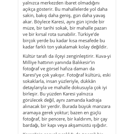
ve bir kırsal rota sunabilir. Türkiye’de
birçok yerde bu kadar kısa mesafede bu
kadar farklı ton yakalamak kolay değildir.
Kültür tarafı da ilçeyi zenginleştirir. Kuva-yi
Milliye hattının yanında Balıkesir’in
fotoğraf ve görsel hafıza damarı da
Karesi’ye çok yakışır. Fotoğraf kültürü, eski
sokaklarla, insan yüzleriyle, dükkân
detaylarıyla ve mahalle dokusuyla çok iyi
birleşir. Bu yüzden Karesi yalnızca
görülecek değil, aynı zamanda kadraja
alınacak bir yerdir. Burada büyük manzara
aramaya gerek yoktur; bazen en güçlü
fotoğraf, bir pencere, bir kaldırım, bir çay
bardağı, bir kapı veya akşamüstü ışığıdır.
Karesi’nin sosyal sıcaklığı da önemli bir
artıdır. Çok turistik yerlerde görülen
yapaylık burada baskın değildir. İnsanlar
kendi gündelik hayatlarını yaşar ve sen de
o hayatın içinden geçersin. Bu da ilçeyi