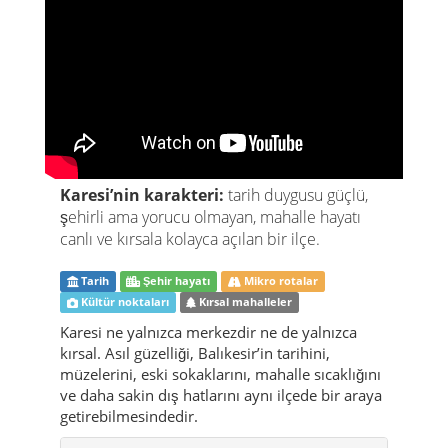
Karesi’nin karakteri:
tarih duygusu güçlü,
şehirli ama yorucu olmayan, mahalle hayatı
canlı ve kırsala kolayca açılan bir ilçe.
Tarih
Şehir hayatı
Mikro rotalar
Kültür noktaları
Kırsal mahalleler
Karesi ne yalnızca merkezdir ne de yalnızca
kırsal. Asıl güzelliği, Balıkesir’in tarihini,
müzelerini, eski sokaklarını, mahalle sıcaklığını
ve daha sakin dış hatlarını aynı ilçede bir araya
getirebilmesindedir.
Karesi hakkında
Karesi, ilk bakışta sadece Balıkesir
merkezinin bir parçası gibi düşünülebilir.
Ama biraz zaman geçirince bunun çok