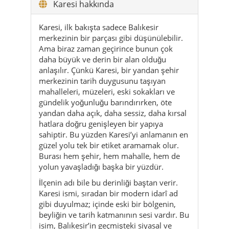
daha büyük ve derin bir alan olduğu
anlaşılır. Çünkü Karesi, bir yandan şehir
merkezinin tarih duygusunu taşıyan
mahalleleri, müzeleri, eski sokakları ve
gündelik yoğunluğu barındırırken, öte
yandan daha açık, daha sessiz, daha kırsal
hatlara doğru genişleyen bir yapıya
sahiptir. Bu yüzden Karesi’yi anlamanın en
güzel yolu tek bir etiket aramamak olur.
Burası hem şehir, hem mahalle, hem de
yolun yavaşladığı başka bir yüzdür.
İlçenin adı bile bu derinliği baştan verir.
Karesi ismi, sıradan bir modern idarî ad
gibi duyulmaz; içinde eski bir bölgenin,
beyliğin ve tarih katmanının sesi vardır. Bu
isim, Balıkesir’in geçmişteki siyasal ve
kültürel çerçevesine uzanır. Böylece ilçe,
daha daha sokakta yürürken bile insana
yalnızca bugünü değil, daha eski bir
sürekliliği de hissettirir. Bir mahalle
tabelasında, bir eski sokak kıvrımında, bir