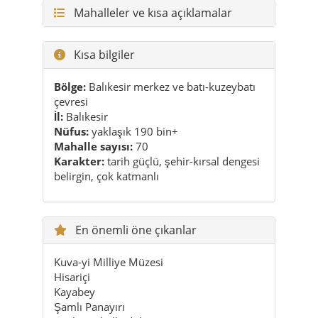
Bölge:
Balıkesir merkez ve batı-kuzeybatı
çevresi
İl:
Balıkesir
Nüfus:
yaklaşık 190 bin+
Mahalle sayısı:
70
Karakter:
tarih güçlü, şehir-kırsal dengesi
belirgin, çok katmanlı
En önemli öne çıkanlar
Kuva-yi Milliye Müzesi
Hisariçi
Kayabey
Şamlı Panayırı
Tarihî mahalle dokusu
Kırsal mahalle rotaları
Görsel hafıza ve sokak detayları