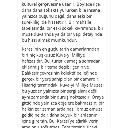
müze duvarında ya da bir yapı detayında
bu hissi almak mümkündür.
Karesi’nin en güçlü tarih damarlarından
biri hiç kuşkusuz Kuva-yi Milliye
hafızasıdır. Bu, turistik amaçla sonradan
eklenmiş bir tema değil; ilçenin ve
Balıkesir çevresinin kolektif belleğinde
gerçek bir yere sahip olan bir damardır.
Hisariçi tarafındaki Kuva-yi Milliye Müzesi
bu yüzden yalnızca bir sergi alanı değil,
aynı zamanda bir duruş noktasıdır. Oraya
gittiğinde yalnızca objelere bakmazsın; bir
halkın zor zamanlarda nasıl omuz omuza
geldiğine dair daha büyük bir anlatının
içine girersin. Bu, Karesi’ye ağırlık verir
ama onu soğutmaz. Tam tersine, ilçeyi
daha saygın ve daha anlamlı kılar.
Fakat Karesi’nin etkisi yalnızca tarihte
kalmaz. Günlük hayat burada çok
belirgindir. Hisariçi, Kayabey, Ali Hikmet