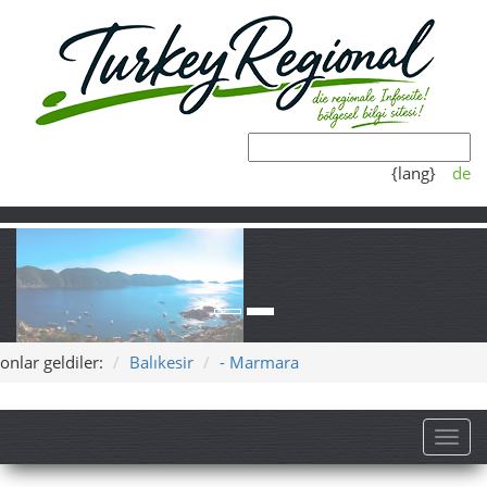
{lang}
de
onlar geldiler:
Balıkesir
- Marmara
Toggl