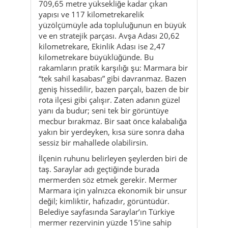
709,65 metre yüksekliğe kadar çıkan
yapısı ve 117 kilometrekarelik
yüzölçümüyle ada topluluğunun en büyük
ve en stratejik parçası. Avşa Adası 20,62
kilometrekare, Ekinlik Adası ise 2,47
kilometrekare büyüklüğünde. Bu
rakamların pratik karşılığı şu: Marmara bir
“tek sahil kasabası” gibi davranmaz. Bazen
geniş hissedilir, bazen parçalı, bazen de bir
rota ilçesi gibi çalışır. Zaten adanın güzel
yanı da budur; seni tek bir görüntüye
mecbur bırakmaz. Bir saat önce kalabalığa
yakın bir yerdeyken, kısa süre sonra daha
sessiz bir mahallede olabilirsin.
İlçenin ruhunu belirleyen şeylerden biri de
taş. Saraylar adı geçtiğinde burada
mermerden söz etmek gerekir. Mermer
Marmara için yalnızca ekonomik bir unsur
değil; kimliktir, hafızadır, görüntüdür.
Belediye sayfasında Saraylar’ın Türkiye
mermer rezervinin yüzde 15’ine sahip