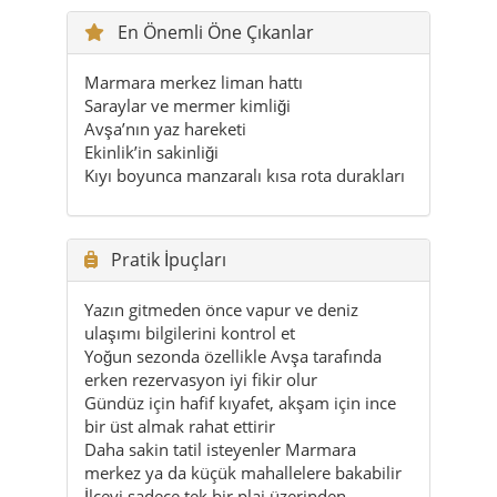
En Önemli Öne Çıkanlar
Marmara merkez liman hattı
Saraylar ve mermer kimliği
Avşa’nın yaz hareketi
Ekinlik’in sakinliği
Kıyı boyunca manzaralı kısa rota durakları
Pratik İpuçları
Yazın gitmeden önce vapur ve deniz
ulaşımı bilgilerini kontrol et
Yoğun sezonda özellikle Avşa tarafında
erken rezervasyon iyi fikir olur
Gündüz için hafif kıyafet, akşam için ince
bir üst almak rahat ettirir
Daha sakin tatil isteyenler Marmara
merkez ya da küçük mahallelere bakabilir
İlçeyi sadece tek bir plaj üzerinden