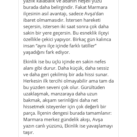
yazlık kalabalık ve adanın neşeli yüzü
burada daha belirgindir. Fakat Marmara
ilçesinin asıl avantajı, sadece Avşa’dan
ibaret olmamasıdır. İstersen hareketi
seçersin, istersen iki saat sonra çok daha
sakin bir yere geçersin. Bu esneklik ilçeyi
özellikle çekici yapıyor. Birkaç gün kalınca
insan “aynı ilçe içinde farklı tatiller”
yaşadığını fark ediyor.
Ekinlik ise bu üçlü içinde en sakin nefes
alanı gibi durur. Daha küçük, daha sessiz
ve daha geri çekilmiş bir ada hissi sunar.
Herkesin ilk tercihi olmayabilir ama tam da
bu yüzden seveni çok olur. Gürültüden
uzaklaşmak, manzaraya daha uzun
bakmak, akşam serinliğini daha net
hissetmek isteyenler için çok değerli bir
parça. İlçenin dengesi burada tamamlanır:
Marmara merkez gündelik akışı, Avşa
yazın canlı yüzünü, Ekinlik ise yavaşlamayı
taşır.