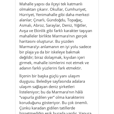
Mahalle yapısı da ilçeyi tek katmanlı
olmaktan çıkarır. Okullar, Cumhuriyet,
Hürriyet, Yenimahalle gibi daha merkezi
alanlar; Çınarlı, Gündoğdu, Topağaç,
Asmalı, Abroz, Saraylar, Deniz, Yiğitler,
Avşa ve Ekinlik gibi farklı karakter taşıyan
mahalleler birlikte Marmara’nın gerçek
haritasını oluşturur. Bu yüzden
Marmara’yı anlamanın en iyi yolu sadece
bir plaja ya da bir iskeleye bakmak
değildir; biraz dolaşmak, kıyıdan içeri
girmek, mahalle isimlerini not etmek ve
adanın farklı yüzlerini fark etmektir.
İlçenin bir başka güçlü yanı ulaşım
duygusu. Belediye sayfasında adalara
ulaşım sağlayan deniz şirketleri
listeleniyor; bu da Marmara’nın hâlâ
“vapurla gidilen yer” olma karakterini
koruduğunu gösteriyor. Bu çok önemli.
Çünkü karadan gidilen tatillerde
hissetmediğin eşik burada vardır. Vapura