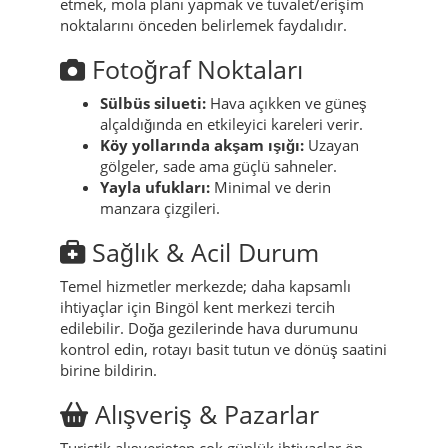
Konaklama ve ulaşım koşullarını önceden
netleştirmek önemlidir (giriş, basamak, banyo,
park). Merkezde planlı kısa rotalar daha
uygundur. Kırsal gezilerde refakatçiyle hareket
etmek, mola planı yapmak ve tuvalet/erişim
noktalarını önceden belirlemek faydalıdır.
Fotoğraf Noktaları
Sülbüs silueti:
Hava açıkken ve güneş
alçaldığında en etkileyici kareleri verir.
Köy yollarında akşam ışığı:
Uzayan
gölgeler, sade ama güçlü sahneler.
Yayla ufukları:
Minimal ve derin
manzara çizgileri.
Sağlık & Acil Durum
Temel hizmetler merkezde; daha kapsamlı
ihtiyaçlar için Bingöl kent merkezi tercih
edilebilir. Doğa gezilerinde hava durumunu