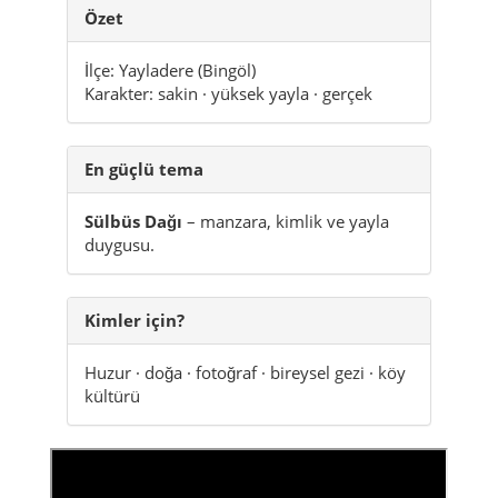
Yaylabağ (Köy):
Klasik köy hissi; kısa ve
samimi karşılaşmalar.
Zeynelli (Köy):
Kırsal karakter; bölgeyi
sakin biçimde “okumak” için iyi.
Özet
İlçe: Yayladere (Bingöl)
Karakter: sakin · yüksek yayla · gerçek
En güçlü tema
Sülbüs Dağı
– manzara, kimlik ve yayla
duygusu.
Kimler için?
Huzur · doğa · fotoğraf · bireysel gezi · köy