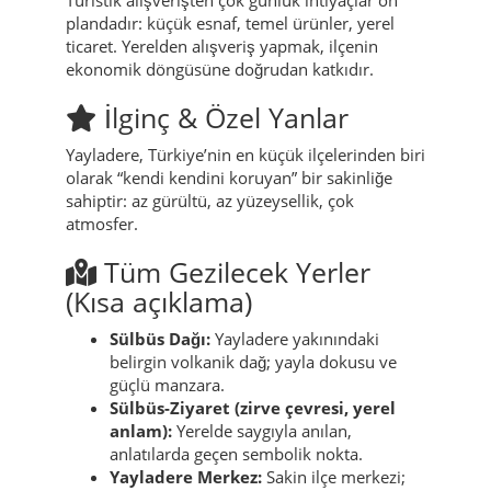
kontrol edin, rotayı basit tutun ve dönüş saatini
birine bildirin.
Alışveriş & Pazarlar
Turistik alışverişten çok günlük ihtiyaçlar ön
plandadır: küçük esnaf, temel ürünler, yerel
ticaret. Yerelden alışveriş yapmak, ilçenin
ekonomik döngüsüne doğrudan katkıdır.
İlginç & Özel Yanlar
Yayladere, Türkiye’nin en küçük ilçelerinden biri
olarak “kendi kendini koruyan” bir sakinliğe
sahiptir: az gürültü, az yüzeysellik, çok
atmosfer.
Tüm Gezilecek Yerler
(Kısa açıklama)
Sülbüs Dağı:
Yayladere yakınındaki
belirgin volkanik dağ; yayla dokusu ve