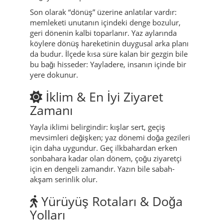
alanın yolunun ağırlaşacağı söylenir. Bu, bir
korku anlatısı değil; etik bir hatırlatmadır.
Yayladere küçük olabilir, ama gururludur.
Söylenceler, bu gururun sınırlarını çizerek hem
doğayı hem toplumsal düzeni korur.
Son olarak “dönüş” üzerine anlatılar vardır:
memleketi unutanın içindeki denge bozulur,
geri dönenin kalbi toparlanır. Yaz aylarında
köylere dönüş hareketinin duygusal arka planı
da budur. İlçede kısa süre kalan bir gezgin bile
bu bağı hisseder: Yayladere, insanın içinde bir
yere dokunur.
İklim & En İyi Ziyaret
Zamanı
Yayla iklimi belirgindir: kışlar sert, geçiş
mevsimleri değişken; yaz dönemi doğa gezileri
için daha uygundur. Geç ilkbahardan erken
sonbahara kadar olan dönem, çoğu ziyaretçi
için en dengeli zamandır. Yazın bile sabah-