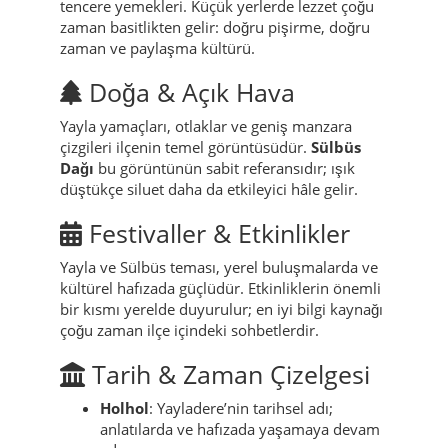
Yöresel Lezzetler
Mutfak gösterişten çok “ısıtan ve doyuran”
çizgidedir: ev yemekleri, tahıl temelli tabaklar,
yoğurtlu çeşitler ve mevsime göre değişen
tencere yemekleri. Küçük yerlerde lezzet çoğu
zaman basitlikten gelir: doğru pişirme, doğru
zaman ve paylaşma kültürü.
Doğa & Açık Hava
Yayla yamaçları, otlaklar ve geniş manzara
çizgileri ilçenin temel görüntüsüdür.
Sülbüs
Dağı
bu görüntünün sabit referansıdır; ışık
düştükçe siluet daha da etkileyici hâle gelir.
Festivaller & Etkinlikler
Yayla ve Sülbüs teması, yerel buluşmalarda ve
kültürel hafızada güçlüdür. Etkinliklerin önemli
bir kısmı yerelde duyurulur; en iyi bilgi kaynağı
çoğu zaman ilçe içindeki sohbetlerdir.