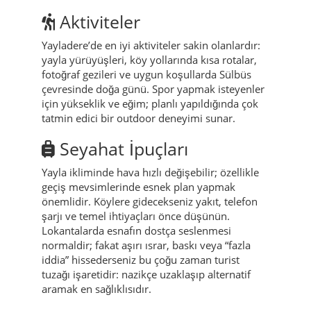
görünmez omurgasıdır. Ziyaretçi için temel
kural nettir: saygı. İnsanlarla konuşurken ölçülü
olmak, fotoğraf/çekim öncesi izin istemek ve
yerel ritme uyum sağlamak, Yayladere’yi gerçek
hâliyle deneyimlemenin anahtarıdır.
Aktiviteler
Yayladere’de en iyi aktiviteler sakin olanlardır:
yayla yürüyüşleri, köy yollarında kısa rotalar,
fotoğraf gezileri ve uygun koşullarda Sülbüs
çevresinde doğa günü. Spor yapmak isteyenler
için yükseklik ve eğim; planlı yapıldığında çok
tatmin edici bir outdoor deneyimi sunar.
Seyahat İpuçları
Yayla ikliminde hava hızlı değişebilir; özellikle
geçiş mevsimlerinde esnek plan yapmak
önemlidir. Köylere gidecekseniz yakıt, telefon
şarjı ve temel ihtiyaçları önce düşünün.
Lokantalarda esnafın dostça seslenmesi