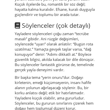
“ayna” gibi görülür: yukarı çıkınca daha büyük
değil, daha net olman gerekir.
Köy anlatılarında ayrıca misafirperverliğin bir
döngü olduğundan söz edilir: bugün birine
yardım edersen, yarın yol sana yardım eder.
Küçük ilçelerde bu, romantik bir söz değil;
hayatta kalma kuralıdır. Efsane, kuralı duyguyla
güçlendirir ve toplumu bir arada tutar.
Söylenceler (çok detaylı)
Yayladere söylenceleri çoğu zaman “tecrübe
masalı” gibidir. Ani rüzgâr değişimleri,
söylencede “uyarı” olarak anlatılır: “Bugün rota
uzatılmaz.” Yamaçta gevşek taşlar varsa, “dağ
konuşuyor” denir: “Adımı dikkatli at.” Böylece
güvenlik bilgisi, akılda kalacak bir dile dönüşür.
Bu söylenceler fantastik görünse de, temelinde
gerçek yayla deneyimi vardır.
Bir başka tema “yerin onuru”dur. Doğayı
kirletenin, emeği küçümseyenin, insanı hafife