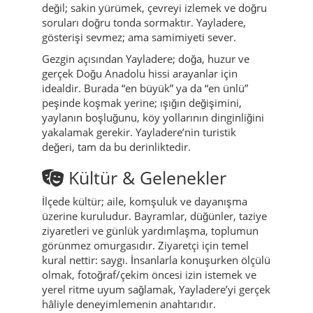
Yayladere’de kültür bir “program” değildir;
gündelik hayatın içindedir. Gelenek; konuşma
biçiminde, misafir ağırlamada, komşulukta ve
ortak sorumlulukta yaşar. Bu yüzden ilçeyi
anlamanın yolu, hızlı bir check-list yapmak
değil; sakin yürümek, çevreyi izlemek ve doğru
soruları doğru tonda sormaktır. Yayladere,
gösterişi sevmez; ama samimiyeti sever.
Gezgin açısından Yayladere; doğa, huzur ve
gerçek Doğu Anadolu hissi arayanlar için
idealdir. Burada “en büyük” ya da “en ünlü”
peşinde koşmak yerine; ışığın değişimini,
yaylanın boşluğunu, köy yollarının dinginliğini
yakalamak gerekir. Yayladere’nin turistik
değeri, tam da bu derinliktedir.
Kültür & Gelenekler
İlçede kültür; aile, komşuluk ve dayanışma
üzerine kuruludur. Bayramlar, düğünler, taziye
ziyaretleri ve günlük yardımlaşma, toplumun