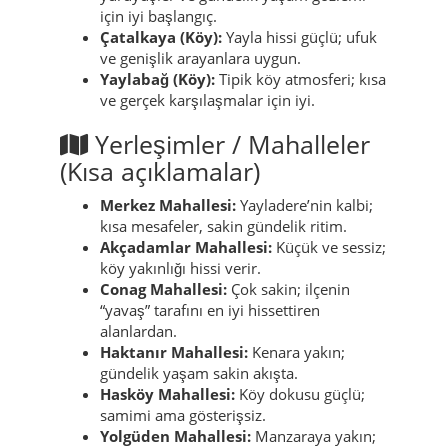
Başlıca Yerleşimler (Kısa
açıklama)
Yayladere (Merkez):
İdari merkez; kısa
yürüyüşler ve gündelik yaşam gözlemi
için iyi başlangıç.
Çatalkaya (Köy):
Yayla hissi güçlü; ufuk
ve genişlik arayanlara uygun.
Yaylabağ (Köy):
Tipik köy atmosferi; kısa
ve gerçek karşılaşmalar için iyi.
Yerleşimler / Mahalleler
(Kısa açıklamalar)
Merkez Mahallesi:
Yayladere’nin kalbi;
kısa mesafeler, sakin gündelik ritim.
Akçadamlar Mahallesi:
Küçük ve sessiz;
köy yakınlığı hissi verir.
Conag Mahallesi:
Çok sakin; ilçenin
“yavaş” tarafını en iyi hissettiren
alanlardan.