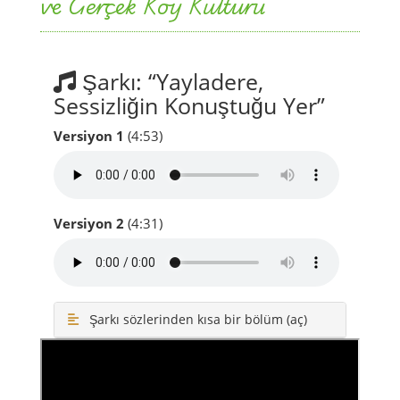
Yayladere İlçesi (Bingöl) –
Yayla Sükûneti, Sülbüs Dağı
ve Gerçek Köy Kültürü
Şarkı: “Yayladere,
Sessizliğin Konuştuğu Yer”
Versiyon 1
(4:53)
Versiyon 2
(4:31)