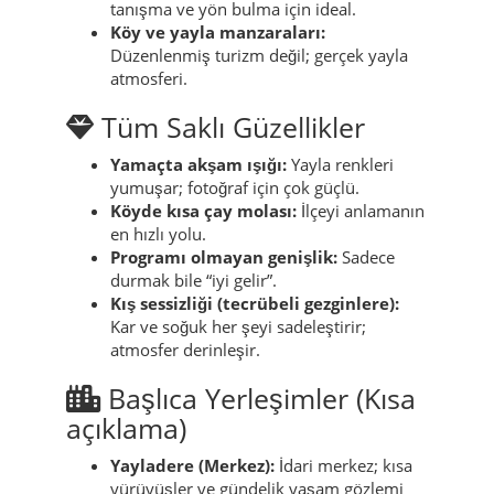
güçlü manzara.
Sülbüs-Ziyaret (zirve çevresi, yerel
anlam):
Yerelde saygıyla anılan,
anlatılarda geçen sembolik nokta.
Yayladere Merkez:
Sakin ilçe merkezi;
tanışma ve yön bulma için ideal.
Köy ve yayla manzaraları:
Düzenlenmiş turizm değil; gerçek yayla
atmosferi.
Tüm Saklı Güzellikler
Yamaçta akşam ışığı:
Yayla renkleri
yumuşar; fotoğraf için çok güçlü.
Köyde kısa çay molası:
İlçeyi anlamanın
en hızlı yolu.
Programı olmayan genişlik:
Sadece
durmak bile “iyi gelir”.
Kış sessizliği (tecrübeli gezginlere):
Kar ve soğuk her şeyi sadeleştirir;
atmosfer derinleşir.