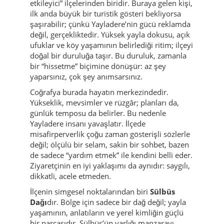
Yayladere İlçesi Hakkında
Yayladere, Bingöl’ün en “sessiz ama en
etkileyici” ilçelerinden biridir. Buraya gelen kişi,
ilk anda büyük bir turistik gösteri bekliyorsa
şaşırabilir; çünkü Yayladere’nin gücü reklamda
değil, gerçekliktedir. Yüksek yayla dokusu, açık
ufuklar ve köy yaşamının belirlediği ritim; ilçeyi
doğal bir duruluğa taşır. Bu duruluk, zamanla
bir “hissetme” biçimine dönüşür: az şey
yaparsınız, çok şey anımsarsınız.
Coğrafya burada hayatın merkezindedir.
Yükseklik, mevsimler ve rüzgâr; planları da,
günlük temposu da belirler. Bu nedenle
Yayladere insanı yavaşlatır. İlçede
misafirperverlik çoğu zaman gösterişli sözlerle
değil; ölçülü bir selam, sakin bir sohbet, bazen
de sadece “yardım etmek” ile kendini belli eder.
Ziyaretçinin en iyi yaklaşımı da aynıdır: saygılı,