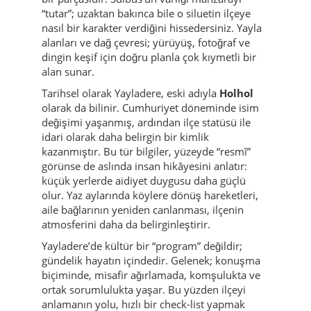
dikkatli, acele etmeden.
İlçenin simgesel noktalarından biri
Sülbüs
Dağı
dır. Bölge için sadece bir dağ değil; yayla
yaşamının, anlatıların ve yerel kimliğin güçlü
bir parçasıdır. Sülbüs’ün varlığı manzarayı
“tutar”; uzaktan bakınca bile o siluetin ilçeye
nasıl bir karakter verdiğini hissedersiniz. Yayla
alanları ve dağ çevresi; yürüyüş, fotoğraf ve
dingin keşif için doğru planla çok kıymetli bir
alan sunar.
Tarihsel olarak Yayladere, eski adıyla
Holhol
olarak da bilinir. Cumhuriyet döneminde isim
değişimi yaşanmış, ardından ilçe statüsü ile
idari olarak daha belirgin bir kimlik
kazanmıştır. Bu tür bilgiler, yüzeyde “resmî”
görünse de aslında insan hikâyesini anlatır:
küçük yerlerde aidiyet duygusu daha güçlü
olur. Yaz aylarında köylere dönüş hareketleri,
aile bağlarının yeniden canlanması, ilçenin
atmosferini daha da belirginleştirir.