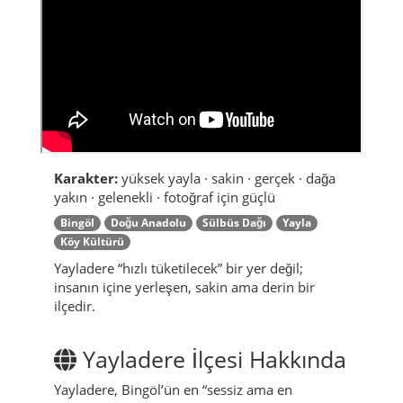
Şarkı sözlerinden kısa bir bölüm (aç)
Karakter:
yüksek yayla · sakin · gerçek · dağa
yakın · gelenekli · fotoğraf için güçlü
Bingöl
Doğu Anadolu
Sülbüs Dağı
Yayla
Köy Kültürü
Yayladere “hızlı tüketilecek” bir yer değil;
insanın içine yerleşen, sakin ama derin bir
ilçedir.