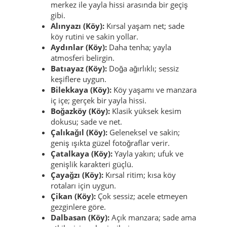
Haktanır Mahallesi:
Kenara yakın;
gündelik yaşam sakin akışta.
Hasköy Mahallesi:
Köy dokusu güçlü;
samimi ama gösterişsiz.
Yolgüden Mahallesi:
Manzaraya yakın;
merkez ile yayla hissi arasında bir geçiş
gibi.
Alınyazı (Köy):
Kırsal yaşam net; sade
köy rutini ve sakin yollar.
Aydınlar (Köy):
Daha tenha; yayla
atmosferi belirgin.
Batıayaz (Köy):
Doğa ağırlıklı; sessiz
keşiflere uygun.
Bilekkaya (Köy):
Köy yaşamı ve manzara
iç içe; gerçek bir yayla hissi.
Boğazköy (Köy):
Klasik yüksek kesim
dokusu; sade ve net.
Çalıkağıl (Köy):
Geleneksel ve sakin;
geniş ışıkta güzel fotoğraflar verir.
Çatalkaya (Köy):
Yayla yakın; ufuk ve
genişlik karakteri güçlü.