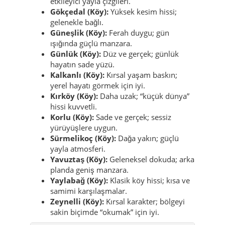
Çayağzı (Köy):
Kırsal ritim; kısa köy
rotaları için uygun.
Çikan (Köy):
Çok sessiz; acele etmeyen
gezginlere göre.
Dalbasan (Köy):
Açık manzara; sade ama
etkileyici yayla çizgileri.
Gökçedal (Köy):
Yüksek kesim hissi;
gelenekle bağlı.
Güneşlik (Köy):
Ferah duygu; gün
ışığında güçlü manzara.
Günlük (Köy):
Düz ve gerçek; günlük
hayatın sade yüzü.
Kalkanlı (Köy):
Kırsal yaşam baskın;
yerel hayatı görmek için iyi.
Kırköy (Köy):
Daha uzak; “küçük dünya”
hissi kuvvetli.
Korlu (Köy):
Sade ve gerçek; sessiz
yürüyüşlere uygun.
Sürmelikoç (Köy):
Dağa yakın; güçlü
yayla atmosferi.
Yavuztaş (Köy):
Geleneksel dokuda; arka
planda geniş manzara.