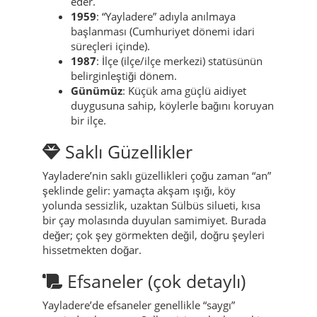
Tarih & Zaman Çizelgesi
Holhol
: Yayladere’nin tarihsel adı;
anlatılarda ve hafızada yaşamaya devam
eder.
1959
: “Yayladere” adıyla anılmaya
başlanması (Cumhuriyet dönemi idari
süreçleri içinde).
1987
: İlçe (ilçe/ilçe merkezi) statüsünün
belirginleştiği dönem.
Günümüz
: Küçük ama güçlü aidiyet
duygusuna sahip, köylerle bağını koruyan
bir ilçe.
Saklı Güzellikler
Yayladere’nin saklı güzellikleri çoğu zaman “an”
şeklinde gelir: yamaçta akşam ışığı, köy
yolunda sessizlik, uzaktan Sülbüs silueti, kısa
bir çay molasında duyulan samimiyet. Burada
değer; çok şey görmekten değil, doğru şeyleri