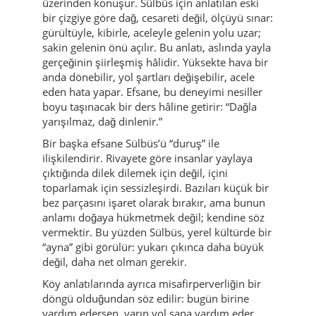
hissetmekten doğar.
Efsaneler (çok detaylı)
Yayladere’de efsaneler genellikle “saygı”
üzerinden konuşur. Sülbüs için anlatılan eski
bir çizgiye göre dağ, cesareti değil, ölçüyü sınar:
gürültüyle, kibirle, aceleyle gelenin yolu uzar;
sakin gelenin önü açılır. Bu anlatı, aslında yayla
gerçeğinin şiirleşmiş hâlidir. Yüksekte hava bir
anda dönebilir, yol şartları değişebilir, acele
eden hata yapar. Efsane, bu deneyimi nesiller
boyu taşınacak bir ders hâline getirir: “Dağla
yarışılmaz, dağ dinlenir.”
Bir başka efsane Sülbüs’ü “duruş” ile
ilişkilendirir. Rivayete göre insanlar yaylaya
çıktığında dilek dilemek için değil, içini
toparlamak için sessizleşirdi. Bazıları küçük bir
bez parçasını işaret olarak bırakır, ama bunun
anlamı doğaya hükmetmek değil; kendine söz
vermektir. Bu yüzden Sülbüs, yerel kültürde bir