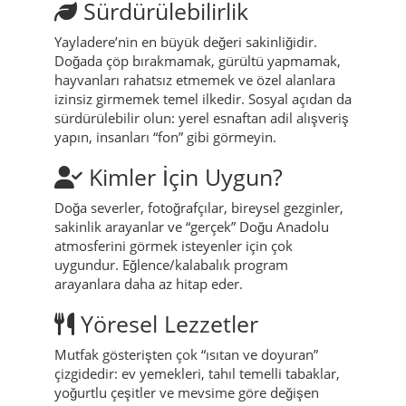
normaldir; fakat aşırı ısrar, baskı veya “fazla
iddia” hissederseniz bu çoğu zaman turist
tuzağı işaretidir: nazikçe uzaklaşıp alternatif
aramak en sağlıklısıdır.
Sürdürülebilirlik
Yayladere’nin en büyük değeri sakinliğidir.
Doğada çöp bırakmamak, gürültü yapmamak,
hayvanları rahatsız etmemek ve özel alanlara
izinsiz girmemek temel ilkedir. Sosyal açıdan da
sürdürülebilir olun: yerel esnaftan adil alışveriş
yapın, insanları “fon” gibi görmeyin.
Kimler İçin Uygun?
Doğa severler, fotoğrafçılar, bireysel gezginler,
sakinlik arayanlar ve “gerçek” Doğu Anadolu
atmosferini görmek isteyenler için çok
uygundur. Eğlence/kalabalık program
arayanlara daha az hitap eder.