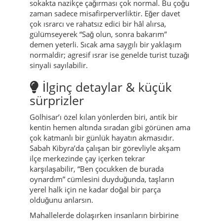
sokakta nazikçe çağırması çok normal. Bu çoğu
zaman sadece misafirperverliktir. Eğer davet
çok ısrarcı ve rahatsız edici bir hâl alırsa,
gülümseyerek “Sağ olun, sonra bakarım”
demen yeterli. Sıcak ama saygılı bir yaklaşım
normaldir; agresif ısrar ise genelde turist tuzağı
sinyali sayılabilir.
İlginç detaylar & küçük
sürprizler
Gölhisar’ı özel kılan yönlerden biri, antik bir
kentin hemen altında sıradan gibi görünen ama
çok katmanlı bir günlük hayatın akmasıdır.
Sabah Kibyra’da çalışan bir görevliyle akşam
ilçe merkezinde çay içerken tekrar
karşılaşabilir, “Ben çocukken de burada
oynardım” cümlesini duyduğunda, taşların
yerel halk için ne kadar doğal bir parça
olduğunu anlarsın.
Mahallelerde dolaşırken insanların birbirine