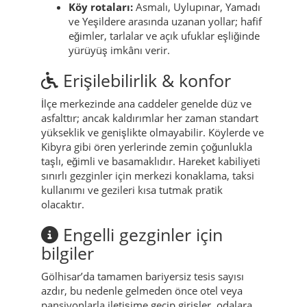
Köy rotaları:
Asmalı, Uylupınar, Yamadı
ve Yeşildere arasında uzanan yollar; hafif
eğimler, tarlalar ve açık ufuklar eşliğinde
yürüyüş imkânı verir.
Erişilebilirlik & konfor
İlçe merkezinde ana caddeler genelde düz ve
asfalttır; ancak kaldırımlar her zaman standart
yükseklik ve genişlikte olmayabilir. Köylerde ve
Kibyra gibi ören yerlerinde zemin çoğunlukla
taşlı, eğimli ve basamaklıdır. Hareket kabiliyeti
sınırlı gezginler için merkezi konaklama, taksi
kullanımı ve gezileri kısa tutmak pratik
olacaktır.
Engelli gezginler için
bilgiler
Gölhisar’da tamamen bariyersiz tesis sayısı
azdır, bu nedenle gelmeden önce otel veya
pansiyonlarla iletişime geçip girişler, odalara