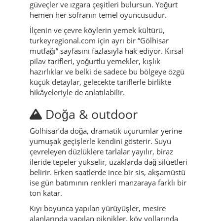
güveçler ve ızgara çeşitleri bulursun. Yoğurt
hemen her sofranın temel oyuncusudur.
İlçenin ve çevre köylerin yemek kültürü,
turkeyregional.com için ayrı bir “Gölhisar
mutfağı” sayfasını fazlasıyla hak ediyor. Kırsal
pilav tarifleri, yoğurtlu yemekler, kışlık
hazırlıklar ve belki de sadece bu bölgeye özgü
küçük detaylar, gelecekte tariflerle birlikte
hikâyeleriyle de anlatılabilir.
Doğa & outdoor
Gölhisar’da doğa, dramatik uçurumlar yerine
yumuşak geçişlerle kendini gösterir. Suyu
çevreleyen düzlüklere tarlalar yayılır, biraz
ileride tepeler yükselir, uzaklarda dağ silüetleri
belirir. Erken saatlerde ince bir sis, akşamüstü
ise gün batımının renkleri manzaraya farklı bir
ton katar.
Kıyı boyunca yapılan yürüyüşler, mesire
alanlarında yapılan piknikler, köy yollarında