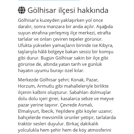
Gölhisar ilçesi hakkında
Gölhisar’a kuzeyden yaklaşırken yol önce
daralır, sonra manzara bir anda açılır. Aşağıda
suyun etrafına yerleşmiş ilçe merkezi, etrafta
tarlalar ve onları çeviren tepeler görünür.
Ufukta yükselen yamaçların birinde ise Kibyra,
taşlarıyla hâlâ bölgeye bakan sessiz bir komşu
gibi durur. Bugün Gölhisar sakin bir ilçe gibi
görünse de, altında yatan tarih ve günlük
hayatın uyumu burayı özel kılar.
Merkezde Gölhisar şehri; Konak, Pazar,
Horzum, Armutlu gibi mahalleleriyle birlikte
ilçenin kalbini oluşturur. Sabahları dolmuşlar
dolu dolu içeri girer, kasalarca sebze ve meyve
pazar yerine taşınır. Çevrede Asmalı,
Elmalıyurt, İbecik, Yeşildere gibi köyler uzanır;
bahçelerde mevsimlik ürünler yetişir, tarlalarda
traktör sesleri duyulur. Birkaç dakikalık
yolculukla hem şehir hem de köy atmosferini