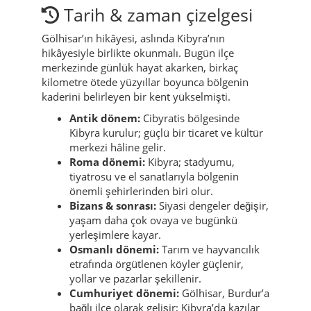
Tarih & zaman çizelgesi
Gölhisar’ın hikâyesi, aslında Kibyra’nın
hikâyesiyle birlikte okunmalı. Bugün ilçe
merkezinde günlük hayat akarken, birkaç
kilometre ötede yüzyıllar boyunca bölgenin
kaderini belirleyen bir kent yükselmişti.
Antik dönem:
Cibyratis bölgesinde
Kibyra kurulur; güçlü bir ticaret ve kültür
merkezi hâline gelir.
Roma dönemi:
Kibyra; stadyumu,
tiyatrosu ve el sanatlarıyla bölgenin
önemli şehirlerinden biri olur.
Bizans & sonrası:
Siyasi dengeler değişir,
yaşam daha çok ovaya ve bugünkü
yerleşimlere kayar.
Osmanlı dönemi:
Tarım ve hayvancılık
etrafında örgütlenen köyler güçlenir,
yollar ve pazarlar şekillenir.
Cumhuriyet dönemi:
Gölhisar, Burdur’a
bağlı ilçe olarak gelişir; Kibyra’da kazılar