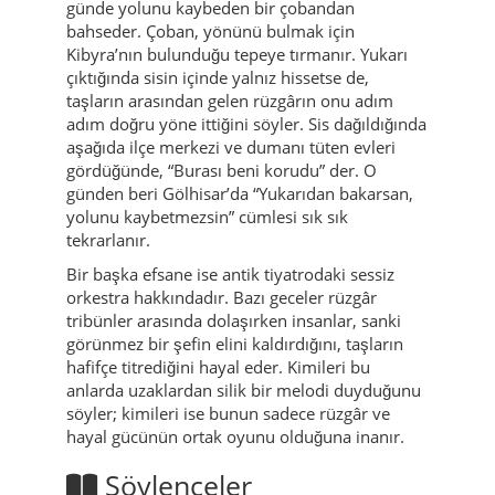
günde yolunu kaybeden bir çobandan
bahseder. Çoban, yönünü bulmak için
Kibyra’nın bulunduğu tepeye tırmanır. Yukarı
çıktığında sisin içinde yalnız hissetse de,
taşların arasından gelen rüzgârın onu adım
adım doğru yöne ittiğini söyler. Sis dağıldığında
aşağıda ilçe merkezi ve dumanı tüten evleri
gördüğünde, “Burası beni korudu” der. O
günden beri Gölhisar’da “Yukarıdan bakarsan,
yolunu kaybetmezsin” cümlesi sık sık
tekrarlanır.
Bir başka efsane ise antik tiyatrodaki sessiz
orkestra hakkındadır. Bazı geceler rüzgâr
tribünler arasında dolaşırken insanlar, sanki
görünmez bir şefin elini kaldırdığını, taşların
hafifçe titrediğini hayal eder. Kimileri bu
anlarda uzaklardan silik bir melodi duyduğunu
söyler; kimileri ise bunun sadece rüzgâr ve
hayal gücünün ortak oyunu olduğuna inanır.
Söylenceler