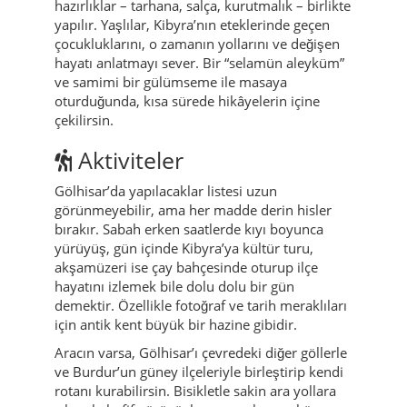
hazırlıklar – tarhana, salça, kurutmalık – birlikte
yapılır. Yaşlılar, Kibyra’nın eteklerinde geçen
çocukluklarını, o zamanın yollarını ve değişen
hayatı anlatmayı sever. Bir “selamün aleyküm”
ve samimi bir gülümseme ile masaya
oturduğunda, kısa sürede hikâyelerin içine
çekilirsin.
Aktiviteler
Gölhisar’da yapılacaklar listesi uzun
görünmeyebilir, ama her madde derin hisler
bırakır. Sabah erken saatlerde kıyı boyunca
yürüyüş, gün içinde Kibyra’ya kültür turu,
akşamüzeri ise çay bahçesinde oturup ilçe
hayatını izlemek bile dolu dolu bir gün
demektir. Özellikle fotoğraf ve tarih meraklıları
için antik kent büyük bir hazine gibidir.
Aracın varsa, Gölhisar’ı çevredeki diğer göllerle
ve Burdur’un güney ilçeleriyle birleştirip kendi
rotanı kurabilirsin. Bisikletle sakin ara yollara