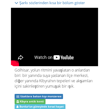
Şarkı sözlerinden kısa bir bölüm göster
Gölhisar, yolun ritmini yavaşlatan o anlardan
biri: bir yanında suya yaslanan ilçe merkezi,
diğer yanında Kibyra’nın tepeleri ve akşamları
içini sakinleştiren yumuşak bir ışık.
Uzaklara bakan kıyı manzarası
Kibyra antik kenti
Burdur’un güneyinde kırsal hayat