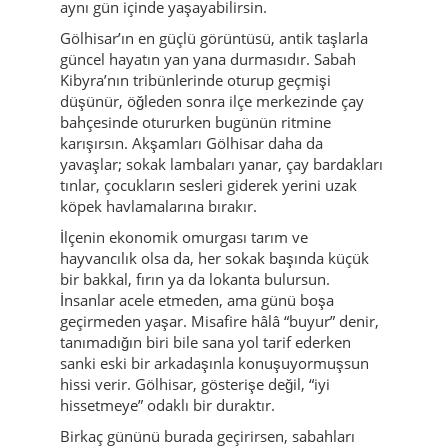
aynı gün içinde yaşayabilirsin.
Gölhisar’ın en güçlü görüntüsü, antik taşlarla
güncel hayatın yan yana durmasıdır. Sabah
Kibyra’nın tribünlerinde oturup geçmişi
düşünür, öğleden sonra ilçe merkezinde çay
bahçesinde otururken bugünün ritmine
karışırsın. Akşamları Gölhisar daha da
yavaşlar; sokak lambaları yanar, çay bardakları
tınlar, çocukların sesleri giderek yerini uzak
köpek havlamalarına bırakır.
İlçenin ekonomik omurgası tarım ve
hayvancılık olsa da, her sokak başında küçük
bir bakkal, fırın ya da lokanta bulursun.
İnsanlar acele etmeden, ama günü boşa
geçirmeden yaşar. Misafire hâlâ “buyur” denir,
tanımadığın biri bile sana yol tarif ederken
sanki eski bir arkadaşınla konuşuyormuşsun
hissi verir. Gölhisar, gösterişe değil, “iyi
hissetmeye” odaklı bir duraktır.
Birkaç gününü burada geçirirsen, sabahları