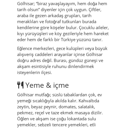
Gölhisar; “biraz yavaşlayayım, hem doğa hem
tarih olsun” diyenler için çok uygun. Çiftler,
araba ile gezen arkadaş grupları, tarih
meraklıları ve fotoğraf tutkunları burada
kendilerine göre köşeler bulur. Çocuklu aileler,
kıyı yürüyüşleri ve köy gezileriyle hem hareket
eder hem de farklı bir Türkiye yüzünü tanır.
Eğlence merkezleri, gece kulüpleri veya büyük
alışveriş caddeleri arayanlar içinse Gölhisar
doğru adres değil. Burası, gündüz güneşi ve
akşam esintisiyle ruhunu dinlendirmek
isteyenlerin ilçesi.
Yeme & içme
Gölhisar mutfağı; süslü tabaklardan çok, ev
yemeği sıcaklığıyla akılda kalır. Kahvaltıda
zeytin, beyaz peynir, domates, salatalık,
pekmez, reçel ve taze ekmek masaya dizilir.
Öğlen ve akşam ise çoğu lokantada sulu
yemekler, sebzeli tencere yemekleri, etli