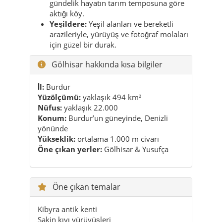
gündelik hayatın tarım temposuna göre
aktığı köy.
Yeşildere:
Yeşil alanları ve bereketli
arazileriyle, yürüyüş ve fotoğraf molaları
için güzel bir durak.
Gölhisar hakkında kısa bilgiler
İl:
Burdur
Yüzölçümü:
yaklaşık 494 km²
Nüfus:
yaklaşık 22.000
Konum:
Burdur’un güneyinde, Denizli
yönünde
Yükseklik:
ortalama 1.000 m civarı
Öne çıkan yerler:
Gölhisar & Yusufça
Öne çıkan temalar
Kibyra antik kenti
Sakin kıyı yürüyüşleri