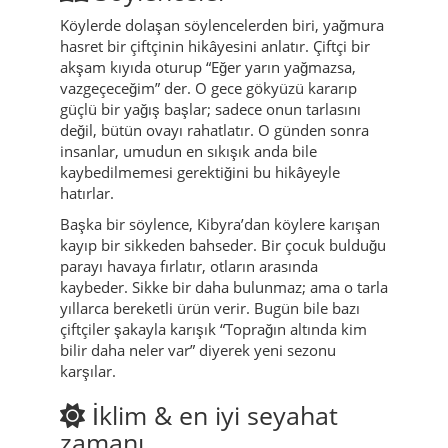
Köylerde dolaşan söylencelerden biri, yağmura
hasret bir çiftçinin hikâyesini anlatır. Çiftçi bir
akşam kıyıda oturup “Eğer yarın yağmazsa,
vazgeçeceğim” der. O gece gökyüzü kararıp
güçlü bir yağış başlar; sadece onun tarlasını
değil, bütün ovayı rahatlatır. O günden sonra
insanlar, umudun en sıkışık anda bile
kaybedilmemesi gerektiğini bu hikâyeyle
hatırlar.
Başka bir söylence, Kibyra’dan köylere karışan
kayıp bir sikkeden bahseder. Bir çocuk bulduğu
parayı havaya fırlatır, otların arasında
kaybeder. Sikke bir daha bulunmaz; ama o tarla
yıllarca bereketli ürün verir. Bugün bile bazı
çiftçiler şakayla karışık “Toprağın altında kim
bilir daha neler var” diyerek yeni sezonu
karşılar.
İklim & en iyi seyahat
zamanı