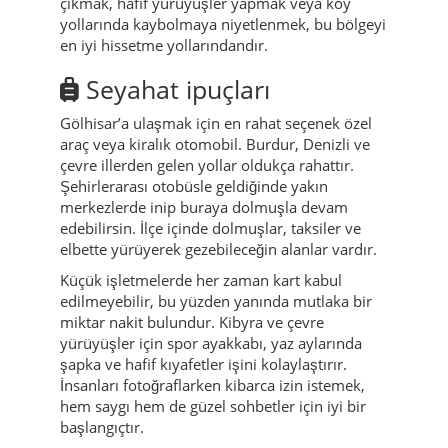
çıkmak, hafif yürüyüşler yapmak veya köy
yollarında kaybolmaya niyetlenmek, bu bölgeyi
en iyi hissetme yollarındandır.
Seyahat ipuçları
Gölhisar’a ulaşmak için en rahat seçenek özel
araç veya kiralık otomobil. Burdur, Denizli ve
çevre illerden gelen yollar oldukça rahattır.
Şehirlerarası otobüsle geldiğinde yakın
merkezlerde inip buraya dolmuşla devam
edebilirsin. İlçe içinde dolmuşlar, taksiler ve
elbette yürüyerek gezebileceğin alanlar vardır.
Küçük işletmelerde her zaman kart kabul
edilmeyebilir, bu yüzden yanında mutlaka bir
miktar nakit bulundur. Kibyra ve çevre
yürüyüşler için spor ayakkabı, yaz aylarında
şapka ve hafif kıyafetler işini kolaylaştırır.
İnsanları fotoğraflarken kibarca izin istemek,
hem saygı hem de güzel sohbetler için iyi bir
başlangıçtır.