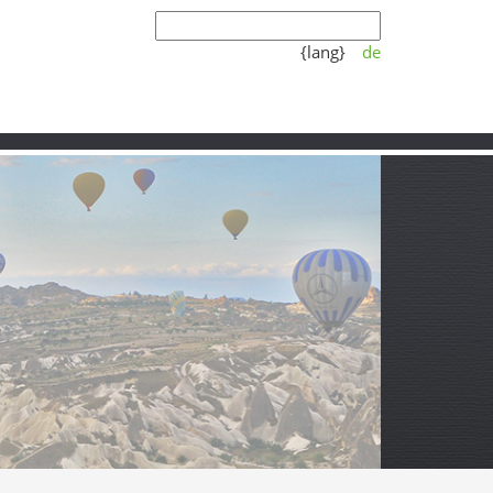
{lang}
de