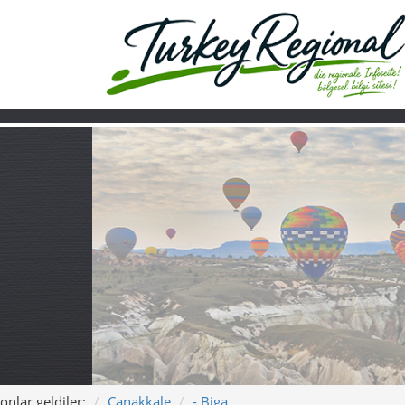
onlar geldiler:
Çanakkale
- Biga