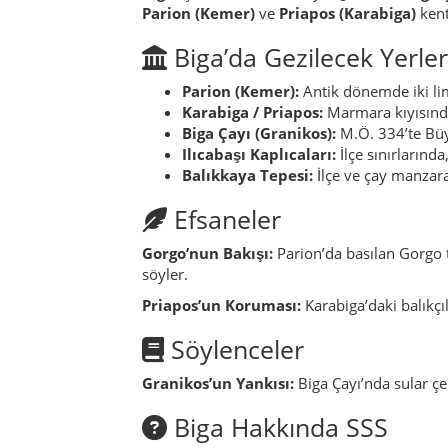
Parion (Kemer)
ve
Priapos (Karabiga)
kent
Biga’da Gezilecek Yerler
Parion (Kemer):
Antik dönemde iki lim
Karabiga / Priapos:
Marmara kıyısında 
Biga Çayı (Granikos):
M.Ö. 334’te Büyü
Ilıcabaşı Kaplıcaları:
İlçe sınırlarında
Balıkkaya Tepesi:
İlçe ve çay manzaral
Efsaneler
Gorgo’nun Bakışı:
Parion’da basılan Gorgo t
söyler.
Priapos’un Koruması:
Karabiga’daki balıkçı
Söylenceler
Granikos’un Yankısı:
Biga Çayı’nda sular çek
Biga Hakkında SSS