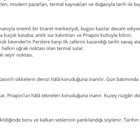
leri, modern pazarları, termal kaynakları ve doğasıyla tarih ile bug
anıyla önemli bir ticaret merkeziydi; bugün kazılar devam ediyor
küçük kasaba; antik sur kalıntıları ve Priapos kültüyle bilinir.
k İskender’in Perslere karşı ilk zaferini kazandığı tarihi savaş ala
, halkın uğrak noktası olan termal sular.
ı seyir noktası.
asvirli sikkelerin denizi hâlâ koruduğuna inanılır. Gün batımında
lar, Priapos’un hâlâ tekneleri koruduğuna inanır. Kuzey rüzgârı dön
ildiğinde boru ve kalkan seslerinin yankılandığı söylenir. Tarihin 