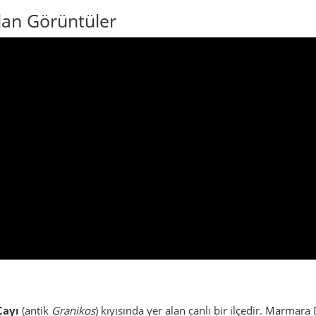
dan Görüntüler
Çayı
(antik
Granikos
) kıyısında yer alan canlı bir ilçedir. Marmara