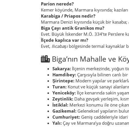
Parion nerede?
Kemer köyünde, Marmara kıyısında; kazıları 
Karabiga / Priapos nedir?
Marmara Denizi kıyısında küçük bir kasaba; ant
Biga Çayı antik Granikos mu?
Evet. Büyük İskender M.Ö. 334’te Perslere kar
İlçede kaplıca var mı?
Evet,
Ilıcabaşı
bölgesinde termal kaynaklar b
Biga’nın Mahalle ve Köy
Sakarya:
İlçenin merkezinde, yoğun tic
Hamdibey:
Çarşısıyla bilinen canlı bir
Şirintepe:
Modern yapılar ve parklarla
Turan:
Konut ve küçük sanayi alanların
Yeniceköy:
İlçe kenarında sakin yaşa
Zeytinlik:
Daha gevşek yerleşim, kısm
İstiklal:
Merkezi konumu ile öne çıkan
Gazikemal:
Geleneksel yapıların bulu
Cumhuriyet:
Geniş caddeleriyle idari 
Yalı:
Çay ve Marmara’ya doğru uzanan s