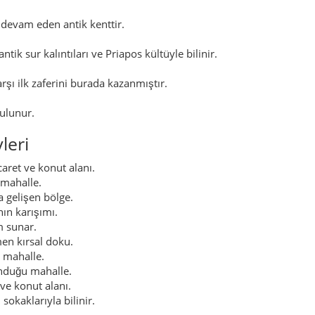
devam eden antik kenttir.
ik sur kalıntıları ve Priapos kültüyle bilinir.
şı ilk zaferini burada kazanmıştır.
ulunur.
leri
aret ve konut alanı.
 mahalle.
 gelişen bölge.
ın karışımı.
m sunar.
en kırsal doku.
 mahalle.
nduğu mahalle.
ve konut alanı.
okaklarıyla bilinir.