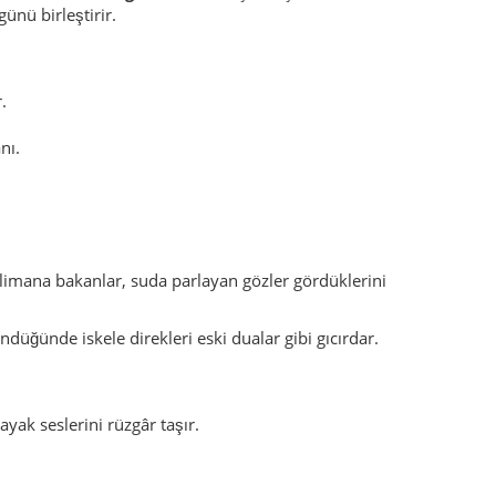
ünü birleştirir.
.
nı.
 limana bakanlar, suda parlayan gözler gördüklerini
düğünde iskele direkleri eski dualar gibi gıcırdar.
ayak seslerini rüzgâr taşır.