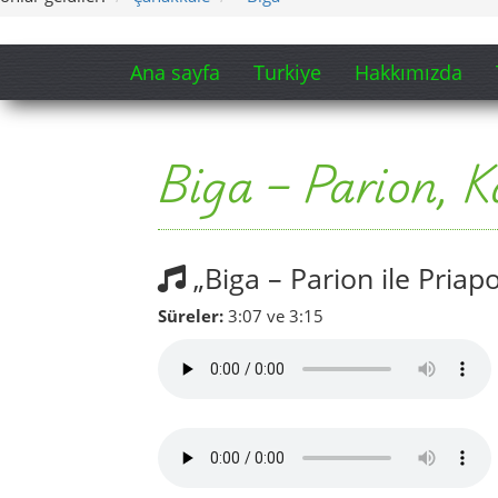
Ana sayfa
Turkiye
Hakkımızda
Biga – Parion, 
„Biga – Parion ile Priap
Süreler:
3:07 ve 3:15