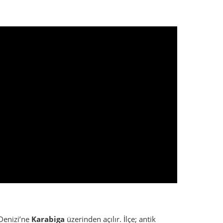
 Denizi’ne
Karabiga
üzerinden açılır. İlçe; antik