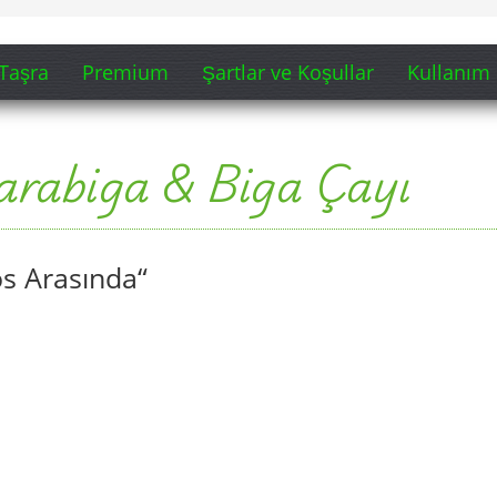
Taşra
Premium
Şartlar ve Koşullar
Kullanım 
Karabiga & Biga Çayı
os Arasında“