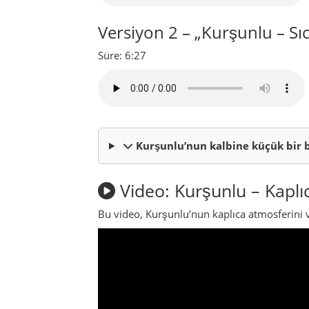
Bu video, Kurşunlu’nun kaplıca atmosferini v
Kurşunlu ilçesi hakkınd
Kurşunlu, Çankırı ilinin sakin ve karakterli i