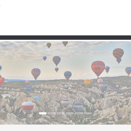
Taşra
Premium
Şartlar ve Koşullar
Kullanım 
alar, doğa ve sessiz vadi
ular, Vadiler ve Sessiz Yollar
 götürüyor: Çavundur kaplıcalarının sıcak buharından Dumanlı Ya