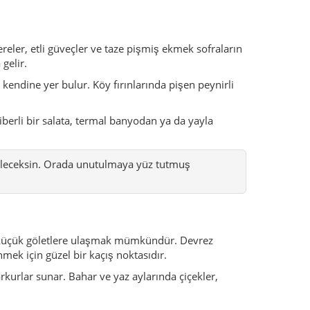
ve küçük göletlere ulaşmak mümkündür. Devrez
nmek için güzel bir kaçış noktasıdır.
rkurlar sunar. Bahar ve yaz aylarında çiçekler,
zaman kaplıca bölgelerinde düzenlenen özel
 spor organizasyonları düzenlenebilir. Ziyaretin
olları ve savunma noktalarını hatırlatır.
u yerleşimini oluşturur.
ktası olmayı sürdürür.
l açar.