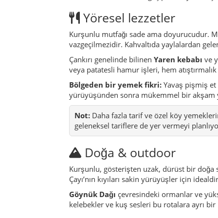
Doğa & outdoor
Kurşunlu, gösterişten uzak, dürüst bir doğa
Çayı’nın kıyıları sakin yürüyüşler için ideald
Göynük Dağı
çevresindeki ormanlar ve yükse
kelebekler ve kuş sesleri bu rotalara ayrı bir
Festivaller & etkinlikler
Kurşunlu’daki birçok etkinlik yıl döngüsüne 
programlar. Çoğu etkinlikte müzik, geleneks
Özellikle yaz aylarında ilçe merkezi veya kapl
sırasında belediye, kaymakamlık veya kaldığı
Tarih & zaman çizelgesi
Antik ve Bizans dönemi:
Bölge, antik 
Osmanlı dönemi:
Camiler, hamamlar v
17. yüzyıl:
Kurşunlu, çevredeki küçük y
20. yüzyıl:
İlçenin sınırları birkaç kez 
1950’ler:
Şiddetli bir deprem, birçok 