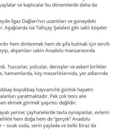
üçükbaş-büyükbaş hayvancılık günlük hayatın
lanları yaratmaktadır. Pek çok tesis aile
işen ekmek görmek şaşırtıcı değildir.
ayatı yerine; çayhanelerde tavla oynayanlar, evlerin
ellikle hem doğa hem de “gerçek” Anadolu
 – sıcak suda, serin yaylada ve belki biraz da
urna ile yapılan klasik Anadolu düğünleri hâlâ
n beri bilinen yerel oyunlar ve türküler, sadece özel
alanların bakımında hâlâ canlıdır. Kadınlar el işi,
 bir bardak çay, çoğu zaman bir saati bulan
lan ve günün yorgunluğunu geride bırak.
lar keşfet.