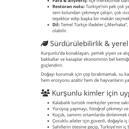
Kurşunlu kimler için u
Kalabalık turistik merkezler yerine saki
Yürüyüş yapmayı, fotoğraf çekmeyi ve 
Küçük, samimi ortamlarda dinlenmek ist
Çocuklu aileler için güvenli, doğayla iç
Sahillerin ötesine geçip, Türkiye’nin iç
Yöresel lezzetler
Kurşunlu mutfağı sade ama doyurucudur. Merc
vazgeçilmezidir. Kahvaltıda yaylalardan gelen
Çankırı genelinde bilinen
Yaren kebabı
ve y
veya patatesli hamur işleri, hem atıştırmalı
Bölgeden bir yemek fikri:
Yavaş pişmiş et 
yürüyüşünden sonra mükemmel bir akşam y
Not:
Daha fazla tarif ve özel köy yemekleri
geleneksel tariflere de yer vermeyi planlıy