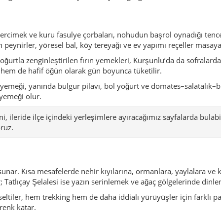
 sunar. Kısa mesafelerde nehir kıyılarına, ormanlara, yaylalara 
ir; Tatlıçay Şelalesi ise yazın serinlemek ve ağaç gölgelerinde dinle
ltiler, hem trekking hem de daha iddialı yürüyüşler için farklı pa
 renk katar.
bağlıdır: dini bayramlar, okul törenleri, köy şenlikleri ve zaman 
el oyunlar, bol çay ve ev yapımı yemekler başroldedir.
ıca tesisleri çevresinde konserler, halk oyunları gösterileri ya da
n otelden güncel etkinlik takvimini istemekte fayda var.
Andinata ile ilişkilendirilir; kale ve çevresindeki kalıntılar, eski y
e köy dokusu, tarım ve ticaretin birlikte yürüdüğü klasik Anadol
erleşimlerin birleşmesiyle daha belirgin bir merkez hâline gelir.
değişir; yeni ilçeler ayrılır, Kurşunlu yine de bölgesel bir odak no
yapının yenilenmesine ve kentsel dokunun kısmen değişmesine yo