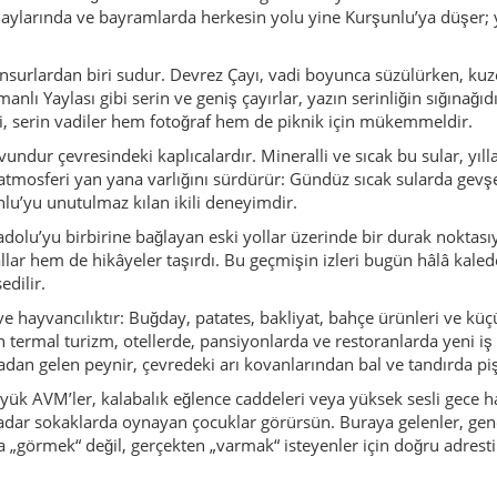
 hayvancılıktır: Buğday, patates, bakliyat, bahçe ürünleri ve k
termal turizm, otellerde, pansiyonlarda ve restoranlarda yeni iş a
ladan gelen peynir, çevredeki arı kovanlarından bal ve tandırda p
yük AVM’ler, kalabalık eğlence caddeleri veya yüksek sesli gece h
ar sokaklarda oynayan çocuklar görürsün. Buraya gelenler, gen
 „görmek“ değil, gerçekten „varmak“ isteyenler için doğru adrestir
 yayla günleri ve komşuluk ilişkileri etrafında şekillenir. Davul-z
de gece geç saatlere kadar halaylar çekilir. Bazı köylerde, eskide
nışmayla yapılması – tarla işleri, hayvan bakımı veya köydeki ortak 
isafirlere küçük hediyeler hazırlamayı sever. Kahvehanede içilen
yif:
Sıcak, mineralli havuzlarda dinlen, spa imkânlarından yarar
larında serin hava, geniş çayırlar ve ilçe manzaralarıyla dolu rota