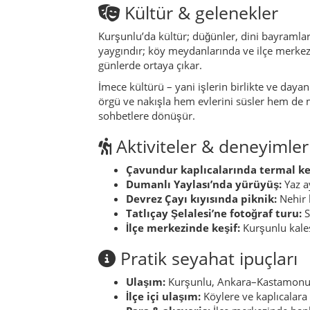
Devrez Çayı kıyısında piknik:
Nehir 
Tatlıçay Şelalesi’ne fotoğraf turu:
S
İlçe merkezinde keşif:
Kurşunlu kales
Pratik seyahat ipuçları
Ulaşım:
Kurşunlu, Ankara–Kastamonu hat
İlçe içi ulaşım:
Köylere ve kaplıcalara
Para & alışveriş:
İlçe merkezinde banka
Restoran notu:
Türkiye’nin pek çok ye
seni kolundan çekmeye çalışır, çok ısrar
teşekkür edip başka bir mekân seçmek 
Dil:
Temel Türkçe ifadeler („Merhaba“, „T
olabilir.
Sürdürülebilirlik & yerel
Kurşunlu’da konaklayan, yemek yiyen ve alışve
bakkallar ve kasaplar ekonominin bel kemiğid
güçlendirir.
Doğayı korumak için çöp bırakmamak, su kay
hem erozyonu azaltır hem de hayvanların yaş