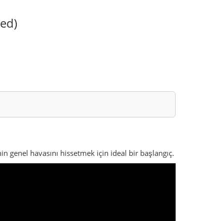
n genel havasını hissetmek için ideal bir başlangıç.
 eteklerinin birleştiği yerde konumlanır. Burada sıcak