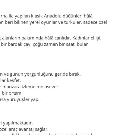
e manzara izleme molası ver.
 bir ortam.
ısa yürüyüşler yap.
i yapılmaktadır.
el araç avantaj sağlar.
enellikle sadece temel ihtiyaç ürünleri satılır.
 nazikçe “Buyurun” demesi normaldir. Ancak biri
ir turist tuzağı işaretidir. Böyle durumlarda nazikçe
e Almanca ve İngilizce bilen kişi sayısı sınırlı
destekler. Aile pansiyonları, küçük oteller, fırınlar,
l ve ev yapımı turşular – tercih etmek, bu desteği
. Yaylalarda belirlenmiş patikalardan yürümek,