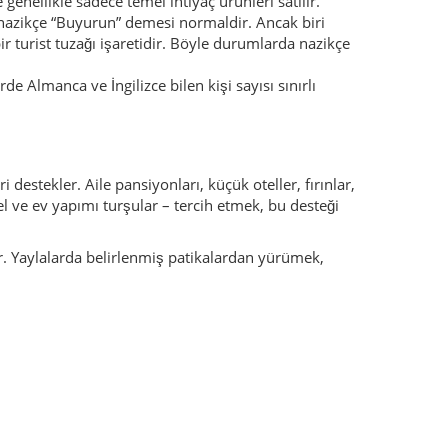
ler, etli güveçler ve taze pişmiş ekmek sofraların
gelir.
 kendine yer bulur. Köy fırınlarında pişen peynirli
berli bir salata, termal banyodan ya da yayla
labileceksin. Orada unutulmaya yüz tutmuş