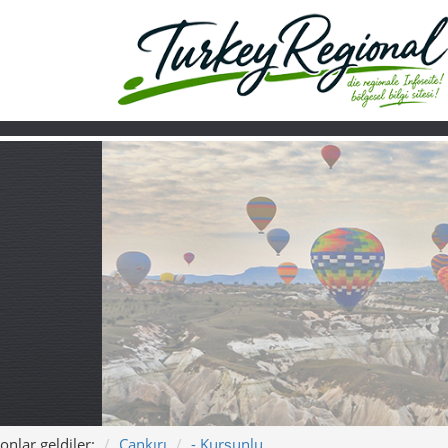
onlar geldiler:
Çankırı
- Kurşunlu
Ana sayfa
Turkiye
Hakkımızda
Kurşunlu – Kaplıc
Şarkı: Kurşunlu – Sıcak S
Bu modern Türkçe schlager, seni Kurşunlu’ya