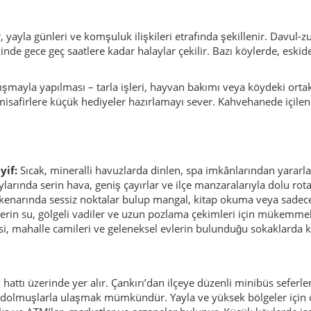
kenarında sessiz noktalar bulup mangal, kitap okuma veya sadec
erin su, gölgeli vadiler ve uzun pozlama çekimleri için mükemmel
i, mahalle camileri ve geleneksel evlerin bulunduğu sokaklarda k
tı üzerinde yer alır. Çankırı’dan ilçeye düzenli minibüs seferler
 dolmuşlarla ulaşmak mümkündür. Yayla ve yüksek bölgeler için öz
 ve ATM’ler, marketler ve eczaneler bulunur. Küçük köylerde ise g
rinde olduğu gibi, Kurşunlu’da da lokanta çalışanlarının sokakta
cı davranır veya belirsiz “özel menüler” dayatırsa, bu genellikle b
en iyisidir.
eşekkürler“, „Kolay gelsin“) birçok kapıyı açar. Küçük yerleşimlerd
 katkı
riş yapan misafirler, doğrudan yerel aileleri ve küçük işletmeleri 
ir. Bölgeye özgü ürünleri – bal, peynir, kurutulmuş bakliyat, reçe
naklarını kirletmemek ve ateş yakarken dikkatli olmak önemlidir
am alanlarına saygı gösterilmesini sağlar.