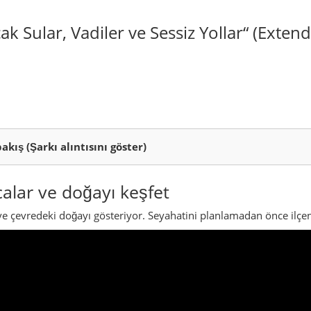
e çevredeki doğayı gösteriyor. Seyahatini planlamadan önce ilçeni
a
lçelerinden biridir. İç Anadolu’nun kalbinde, sessiz vadiler ile dağ