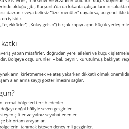
ygun?
n termal bölgeleri tercih edenler.
doğayı doğal hâliyle seven gezginler.
eyen çiftler ve yalnız seyahat edenler.
 içe bir ortam arayanlar.
 bölgelerini tanımak isteyen deneyimli gezginler.
imek ve kuru fasulye çorbaları, nohudun başrol oynadığı tencere
 peynirler, yöresel bal, köy tereyağı ve ev yapımı reçeller masaya 
oğurtla zenginleştirilen fırın yemekleri, Kurşunlu’da da sofralarda
k hem de hafif öğün olarak gün boyunca tüketilir.
yemeği, yanında bulgur pilavı, bol yoğurt ve domates–salatalık–bi
emeği olur.
ni, ileride ilçe içindeki yerleşimlere ayıracağımız sayfalarda bu
oruz.