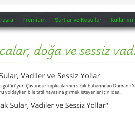
u yoldayken bile tatil havasına girmek isteyenler için ideal.
k Sular, Vadiler ve Sessiz Yollar“
ak Sular, Vadiler ve Sessiz Yollar“ (Exten
kış (Şarkı alıntısını göster)
alar ve doğayı keşfet