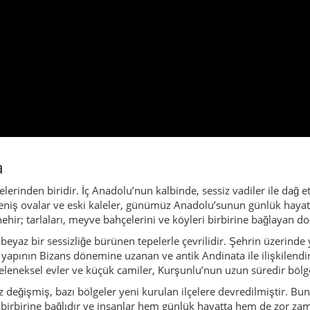
geniş ovalar ve eski kaleler, günümüz Anadolu’sunun günlük hayatın
nehir; tarlaları, meyve bahçelerini ve köyleri birbirine bağlayan doğ
e beyaz bir sessizliğe bürünen tepelerle çevrilidir. Şehrin üzerinde
 yapının Bizans dönemine uzanan ve antik Andinata ile ilişkilendir
 geleneksel evler ve küçük camiler, Kurşunlu’nun uzun süredir bölg
ez değişmiş, bazı bölgeler yeni kurulan ilçelere devredilmiştir. Bu
la birbirine bağlıdır ve insanlar hem günlük hayatta hem de zor zam
az aylarında ve bayramlarda herkesin yolu yine Kurşunlu’ya düşer;
nsurlardan biri sudur. Devrez Çayı, vadi boyunca süzülürken, kuze
ı Yaylası gibi serin ve geniş çayırlar, yazın serinliğin sığınağıdır
li, serin vadiler hem fotoğraf hem de piknik için mükemmeldir.
vundur çevresindeki kaplıcalardır. Mineralli ve sıcak bu sular, yı
 atmosferi yan yana varlığını sürdürür: Gündüz sıcak sularda ge
lu’yu unutulmaz kılan ikili deneyimdir.
dolu’yu birbirine bağlayan eski yollar üzerinde bir durak noktasıydı
lar hem de hikâyeler taşırdı. Bu geçmişin izleri bugün hâlâ kale
edilir.