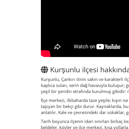
kaplıca suları, serin dağ havasıyla buluşur; 
yeşil bir şeridin etrafında kurulmuş gibidir: 
İlçe merkezi, ilkbaharda taze yeşile; kışın is
taşıyan bir bekçi gibi durur. Kaynaklarda, bu
anlatılır. Kale ve çevresindeki dar sokaklar,
Tarih boyunca ilçenin idari sınırları birkaç k
beldeler, köyler ve ilçe merkezi, kısa yollar
büyük şehirlerde çalışan fertleri olsa da, y
hareketlenir.
Kurşunlu’nun karakterini en çok belirleyen u
yumuşak tepeler ufku çizer. Yükseklerde Dumanl
yer alır; suyun kayalardan döküldüğü, gölge
İlçenin en büyük zenginliklerinden biri de Ça
edilir. Modern oteller ile geleneksel hamam
yürüyüş yapmak, pek çok misafir için Kurşun
Tarihsel olarak Kurşunlu, Karadeniz ile İç Ana
bu vadilerden geçer, beraberlerinde hem mal
ve elbette yaşlıların anlattığı hikâyelerde hiss