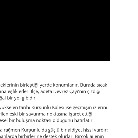
a eşlik eder. İlçe, adeta Devrez Çayı’nın çizdiği
al bir yol gibidir.
 yükselen tarihi Kurşunlu Kalesi ise geçmişin izlerini
ilen eski bir savunma noktasına işaret ettiği
esel bir buluşma noktası olduğunu hatırlatır.
na rağmen Kurşunlu’da güçlü bir aidiyet hissi vardır:
anlarda birbirlerine destek olurlar. Birçok ailenin
 yaylalar ve kaplıcalar bu dönemlerde daha da
yde Ilgaz Dağları’nın uzantıları ve güneydeki
. Aşağılarda ise Tatlıçay Şelalesi gibi saklı köşeler
llardır hem dinlenmek hem de şifa bulmak için tercih
vşeyip, akşamları sakin Anadolu manzarasında
. Tüccarlar, yolcular, dervişler ve askerî birlikler
de, hamamlarda, köy mezarlıklarında, yer adlarında