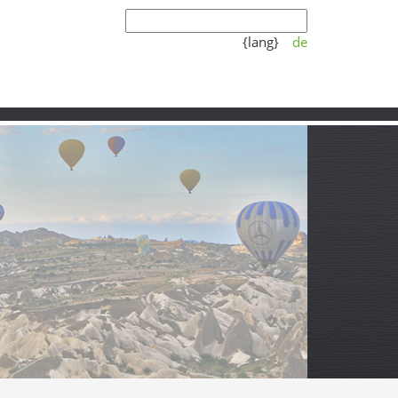
{lang}
de
Koşulları
Video
Partner
ler
ylası’nın serin yamaçlarına, Devrez Çayı