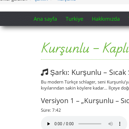
kıyılarından sakin köylere kadar… İlçeye doğr
Versiyon 1 – „Kurşunlu – Sıca
Süre: 7:42
Versiyon 2 – „Kurşunlu – Sıc
Süre: 6:27
Kurşunlu’nun kalbine küçük bir ba
Video: Kurşunlu – Kaplıc