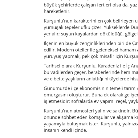
Günümüzde ilçe ekonomisinin temeli tarım ve
omurgasını oluşturur. Buna ek olarak gelişen 
işletmesidir; sofralarda ev yapımı reçel, yay
Kurşunlu’nun atmosferi yalın ve sakindir. Bü
önünde sohbet eden komşular ve akşama kad
yaşamıyla buluşmak ister. Kurşunlu, yalnızca
insanın kendi içinde.
Kültür & gelenekler
Kurşunlu’da kültür; düğünler, dini bayramlar,
yaygındır; köy meydanlarında ve ilçe merkezin
günlerde ortaya çıkar.
İmece kültürü – yani işlerin birlikte ve daya
örgü ve nakışla hem evlerini süsler hem de m
sohbetlere dönüşür.
Aktiviteler & deneyimler
Çavundur kaplıcalarında termal ke
Dumanlı Yaylası’nda yürüyüş:
Yaz ay