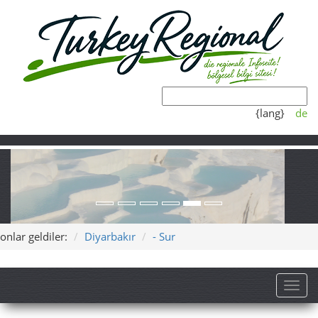
{lang}
de
onlar geldiler:
Diyarbakır
- Sur
Toggl