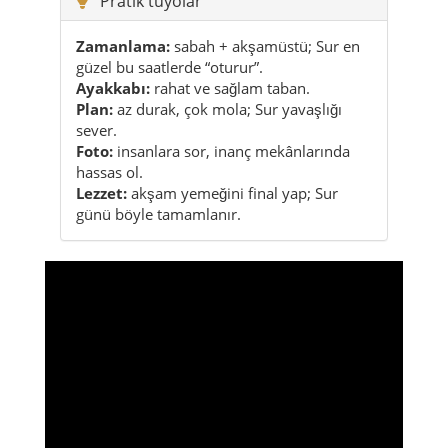
Pratik tüyolar
Zamanlama:
sabah + akşamüstü; Sur en
güzel bu saatlerde “oturur”.
Ayakkabı:
rahat ve sağlam taban.
Plan:
az durak, çok mola; Sur yavaşlığı
sever.
Foto:
insanlara sor, inanç mekânlarında
hassas ol.
Lezzet:
akşam yemeğini final yap; Sur
günü böyle tamamlanır.