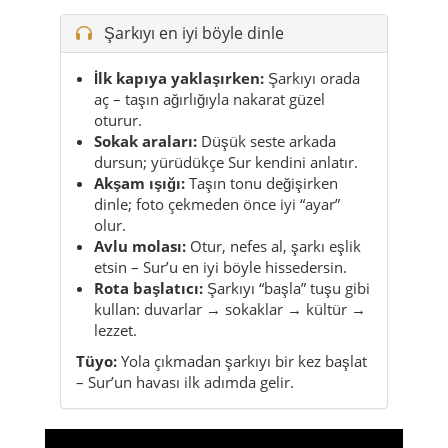
Şarkıyı en iyi böyle dinle
İlk kapıya yaklaşırken:
Şarkıyı orada
aç – taşın ağırlığıyla nakarat güzel
oturur.
Sokak araları:
Düşük seste arkada
dursun; yürüdükçe Sur kendini anlatır.
Akşam ışığı:
Taşın tonu değişirken
dinle; foto çekmeden önce iyi “ayar”
olur.
Avlu molası:
Otur, nefes al, şarkı eşlik
etsin – Sur’u en iyi böyle hissedersin.
Rota başlatıcı:
Şarkıyı “başla” tuşu gibi
kullan: duvarlar → sokaklar → kültür →
lezzet.
Tüyo:
Yola çıkmadan şarkıyı bir kez başlat
– Sur’un havası ilk adımda gelir.