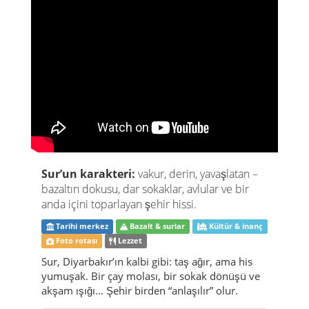
Sur’un karakteri:
vakur, derin, yavaşlatan –
bazaltın dokusu, dar sokaklar, avlular ve bir
anda içini toparlayan şehir hissi.
Tarihi merkez
Bazalt & surlar
Kültür & inanç
Foto rotası
Lezzet
Sur, Diyarbakır’ın kalbi gibi: taş ağır, ama his
yumuşak. Bir çay molası, bir sokak dönüşü ve
akşam ışığı… Şehir birden “anlaşılır” olur.