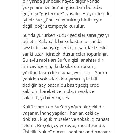
bir yanda gündelik hayat, diğer yanda
yüzyılların izi. Sur’un gücü tam burada:
geçmişi “göstermez”, yaşatır. Bu yüzden de
iyi bir Sur günü, sıkıştırılmış bir listeyle
değil, doğru tempoyla kurulur.
Sur’da yürürken küçük geçişler sana geziyi
öğretir. Kalabalık bir sokaktan bir anda
sessiz bir avluya girersin; dışarıdaki sesler
sanki uzar, içindeki düşünceler toparlanır.
Bu avlu molaları Sur’un gizli anahtarıdır.
Bir çay içersin, iki dakika oturursun,
yüzünü taşın dokusuna çevirirsin… Sonra
yeniden sokaklara karışırsın. İşte tatil
dediğin şey bazen bu basit geçişlerde
saklıdır: hareket ve mola, merak ve
sakinlik, şehir ve iç ses.
Kültür tarafı da Sur’da yoğun bir şekilde
yaşanır. İnanç yapıları, hanlar, eski ev
dokusu, küçük müzeler ve sokak içi zanaat
izleri… Birçok şey yürüyüş mesafesinde.
Üstelik “yakın” olması, seni hızlandırmasın: