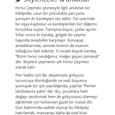
Hırsız Çeşmesi çevresiyle ilgili anlatılan bir
hikâyede, uzun bir yolculukta yan yana
yürüyen iki kardeşten söz edilir. Yol üzerinde
bir eşya kaybolur ve kardeşlerden biri diğerini
hırsızlıkla suçlar. Tartışma büyür, yollar ayrılır.
Yıllar sonra iki kardeş, gölgeli bir çeşme
başında tesadüfen karşılaşır. Konuşup
anladıklarında, aslında ikisinin de masum
olduğunu fark ederler. O sırada büyük kardeş,
“Bizim hırsız sandığımız, meğer geçen zamandı”
der. Böylece çeşmenin adı Hırsız Çeşmesi
olarak kalır.
Peri Vadisi için de, akşamüstü gökyüzü
turuncuya döndüğünde ve vadi boyunca
yumuşak bir ışık yayıldığında, yaşlılar “Periler
lambalarını yaktı” der. Bu, çocuklara hem
doğayı sevdirmek hem de gökyüzünü izlemeyi
öğretmek için kullanılan güzel bir masal dili.
Gün batımında vadide oturup bu hikâyeyi
hatırlamak, manzarayı daha da özel kılar.