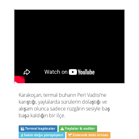
Karakoçan, termal buharın Peri Vadisi’ne
karıştığı, yaylalarda sürülerin dolaştığı ve
akşam olunca sadece rüzgârın sesiyle baş
başa kaldığın bir ilçe.
Termal kaplıcalar
Yaylalar & vadiler
Sakin doğa yürüyüşleri
Endemik bitki örtüsü