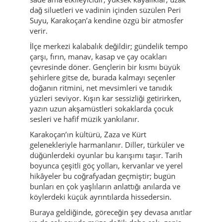
dağ siluetleri ve vadinin içinden süzülen Peri
Suyu, Karakoçan’a kendine özgü bir atmosfer
verir.
İlçe merkezi kalabalık değildir; gündelik tempo
çarşı, fırın, manav, kasap ve çay ocakları
çevresinde döner. Gençlerin bir kısmı büyük
şehirlere gitse de, burada kalmayı seçenler
doğanın ritmini, net mevsimleri ve tanıdık
yüzleri seviyor. Kışın kar sessizliği getirirken,
yazın uzun akşamüstleri sokaklarda çocuk
sesleri ve hafif müzik yankılanır.
Karakoçan’ın kültürü, Zaza ve Kürt
gelenekleriyle harmanlanır. Diller, türküler ve
düğünlerdeki oyunlar bu karışımı taşır. Tarih
boyunca çeşitli göç yolları, kervanlar ve yerel
hikâyeler bu coğrafyadan geçmiştir; bugün
bunları en çok yaşlıların anlattığı anılarda ve
köylerdeki küçük ayrıntılarda hissedersin.
Buraya geldiğinde, göreceğin şey devasa anıtlar