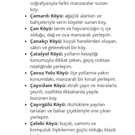
coğrafyasıyla farklı manzaralar sunan
köy.
Çamardı Köyü:
ağaçlık alanları ve
bahçeleriyle serin köşeler sunan köy.
Çan Köyü:
tarım ve hayvancılığın iç içe
olduğu, dağ ve ova manzaralı yerleşim.
Çanakçı Köyü:
küçük hanelerden oluşan,
sakin ve geleneksel bir köy.
Çatalyol Köyü:
yolların kesiştiği
konumuyla dikkat çeken, geçiş noktası
niteliğinde yerleşim.
Çavuş Yolu Köyü:
ilçe yollarına yakın
konumdaki, manzaralı bir kırsal yerleşim.
Çayırdam Köyü:
etrafı çayır ve meralarla
çevrili, özellikle ilkbaharda yeşile
bürünen köy.
Çayırgülü Köyü:
düzlüklere yayılan
tarlaları ve bahar çiçekleriyle öne çıkan
yerleşim.
Çelebi Köyü:
küçük, samimi ve
komşuluk ilişkilerinin güçlü olduğu klasik