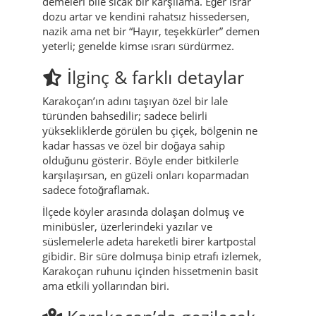
demeleri bile sıcak bir karşılama. Eğer ısrar
dozu artar ve kendini rahatsız hissedersen,
nazik ama net bir “Hayır, teşekkürler” demen
yeterli; genelde kimse ısrarı sürdürmez.
İlginç & farklı detaylar
Karakoçan’ın adını taşıyan özel bir lale
türünden bahsedilir; sadece belirli
yüksekliklerde görülen bu çiçek, bölgenin ne
kadar hassas ve özel bir doğaya sahip
olduğunu gösterir. Böyle ender bitkilerle
karşılaşırsan, en güzeli onları koparmadan
sadece fotoğraflamak.
İlçede köyler arasında dolaşan dolmuş ve
minibüsler, üzerlerindeki yazılar ve
süslemelerle adeta hareketli birer kartpostal
gibidir. Bir süre dolmuşa binip etrafı izlemek,
Karakoçan ruhunu içinden hissetmenin basit
ama etkili yollarından biri.