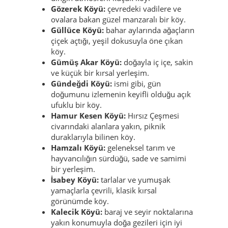
Gözerek Köyü:
çevredeki vadilere ve
ovalara bakan güzel manzaralı bir köy.
Güllüce Köyü:
bahar aylarında ağaçların
çiçek açtığı, yeşil dokusuyla öne çıkan
köy.
Gümüş Akar Köyü:
doğayla iç içe, sakin
ve küçük bir kırsal yerleşim.
Gündeğdi Köyü:
ismi gibi, gün
doğumunu izlemenin keyifli olduğu açık
ufuklu bir köy.
Hamur Kesen Köyü:
Hırsız Çeşmesi
civarındaki alanlara yakın, piknik
duraklarıyla bilinen köy.
Hamzalı Köyü:
geleneksel tarım ve
hayvancılığın sürdüğü, sade ve samimi
bir yerleşim.
İsabey Köyü:
tarlalar ve yumuşak
yamaçlarla çevrili, klasik kırsal
görünümde köy.
Kalecik Köyü:
baraj ve seyir noktalarına
yakın konumuyla doğa gezileri için iyi