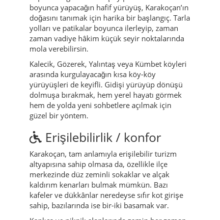
boyunca yapacağın hafif yürüyüş, Karakoçan’ın
doğasını tanımak için harika bir başlangıç. Tarla
yolları ve patikalar boyunca ilerleyip, zaman
zaman vadiye hâkim küçük seyir noktalarında
mola verebilirsin.
Kalecik, Gözerek, Yalıntaş veya Kümbet köyleri
arasında kurgulayacağın kısa köy-köy
yürüyüşleri de keyifli. Gidişi yürüyüp dönüşü
dolmuşa bırakmak, hem yerel hayatı görmek
hem de yolda yeni sohbetlere açılmak için
güzel bir yöntem.
Erişilebilirlik / konfor
Karakoçan, tam anlamıyla erişilebilir turizm
altyapısına sahip olmasa da, özellikle ilçe
merkezinde düz zeminli sokaklar ve alçak
kaldırım kenarları bulmak mümkün. Bazı
kafeler ve dükkânlar neredeyse sıfır kot girişe
sahip, bazılarında ise bir-iki basamak var.