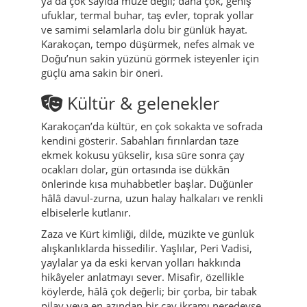
ya da çok sayıda müze değil; daha çok, geniş
ufuklar, termal buhar, taş evler, toprak yollar
ve samimi selamlarla dolu bir günlük hayat.
Karakoçan, tempo düşürmek, nefes almak ve
Doğu’nun sakin yüzünü görmek isteyenler için
güçlü ama sakin bir öneri.
Kültür & gelenekler
Karakoçan’da kültür, en çok sokakta ve sofrada
kendini gösterir. Sabahları fırınlardan taze
ekmek kokusu yükselir, kısa süre sonra çay
ocakları dolar, gün ortasında ise dükkân
önlerinde kısa muhabbetler başlar. Düğünler
hâlâ davul-zurna, uzun halay halkaları ve renkli
elbiselerle kutlanır.
Zaza ve Kürt kimliği, dilde, müzikte ve günlük
alışkanlıklarda hissedilir. Yaşlılar, Peri Vadisi,
yaylalar ya da eski kervan yolları hakkında
hikâyeler anlatmayı sever. Misafir, özellikle
köylerde, hâlâ çok değerli; bir çorba, bir tabak
pilav veya en azından bir çay ikramı neredeyse