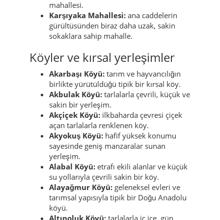
mahallesi.
Karşıyaka Mahallesi:
ana caddelerin
gürültüsünden biraz daha uzak, sakin
sokaklara sahip mahalle.
Köyler ve kırsal yerleşimler
Akarbaşı Köyü:
tarım ve hayvancılığın
birlikte yürütüldüğü tipik bir kırsal köy.
Akbulak Köyü:
tarlalarla çevrili, küçük ve
sakin bir yerleşim.
Akçiçek Köyü:
ilkbaharda çevresi çiçek
açan tarlalarla renklenen köy.
Akyokuş Köyü:
hafif yüksek konumu
sayesinde geniş manzaralar sunan
yerleşim.
Alabal Köyü:
etrafı ekili alanlar ve küçük
su yollarıyla çevrili sakin bir köy.
Alayağmur Köyü:
geleneksel evleri ve
tarımsal yapısıyla tipik bir Doğu Anadolu
köyü.
Altınoluk Köyü:
tarlalarla iç içe, gün