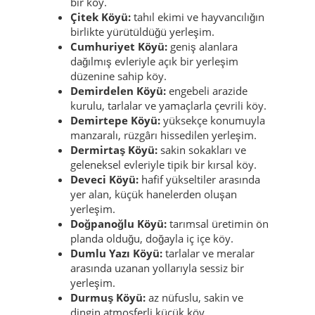
bir köy.
Çitek Köyü:
tahıl ekimi ve hayvancılığın
birlikte yürütüldüğü yerleşim.
Cumhuriyet Köyü:
geniş alanlara
dağılmış evleriyle açık bir yerleşim
düzenine sahip köy.
Demirdelen Köyü:
engebeli arazide
kurulu, tarlalar ve yamaçlarla çevrili köy.
Demirtepe Köyü:
yüksekçe konumuyla
manzaralı, rüzgârı hissedilen yerleşim.
Dermirtaş Köyü:
sakin sokakları ve
geleneksel evleriyle tipik bir kırsal köy.
Deveci Köyü:
hafif yükseltiler arasında
yer alan, küçük hanelerden oluşan
yerleşim.
Doğpanoğlu Köyü:
tarımsal üretimin ön
planda olduğu, doğayla iç içe köy.
Dumlu Yazı Köyü:
tarlalar ve meralar
arasında uzanan yollarıyla sessiz bir
yerleşim.
Durmuş Köyü:
az nüfuslu, sakin ve
dingin atmosferli küçük köy.