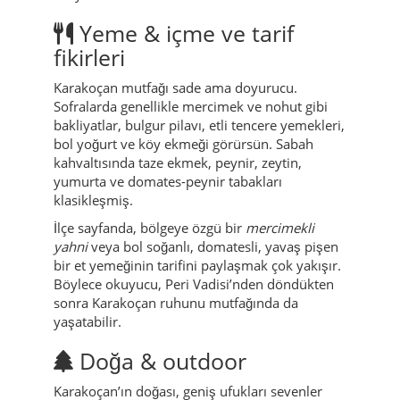
Yeme & içme ve tarif
fikirleri
Karakoçan mutfağı sade ama doyurucu.
Sofralarda genellikle mercimek ve nohut gibi
bakliyatlar, bulgur pilavı, etli tencere yemekleri,
bol yoğurt ve köy ekmeği görürsün. Sabah
kahvaltısında taze ekmek, peynir, zeytin,
yumurta ve domates-peynir tabakları
klasikleşmiş.
İlçe sayfanda, bölgeye özgü bir
mercimekli
yahni
veya bol soğanlı, domatesli, yavaş pişen
bir et yemeğinin tarifini paylaşmak çok yakışır.
Böylece okuyucu, Peri Vadisi’nden döndükten
sonra Karakoçan ruhunu mutfağında da
yaşatabilir.
Doğa & outdoor
Karakoçan’ın doğası, geniş ufukları sevenler