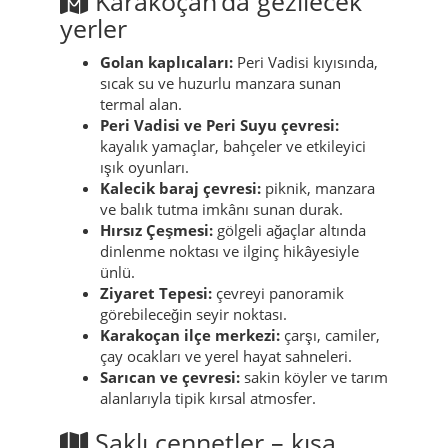
Karakoçan’da gezilecek
yerler
Golan kaplıcaları:
Peri Vadisi kıyısında,
sıcak su ve huzurlu manzara sunan
termal alan.
Peri Vadisi ve Peri Suyu çevresi:
kayalık yamaçlar, bahçeler ve etkileyici
ışık oyunları.
Kalecik baraj çevresi:
piknik, manzara
ve balık tutma imkânı sunan durak.
Hırsız Çeşmesi:
gölgeli ağaçlar altında
dinlenme noktası ve ilginç hikâyesiyle
ünlü.
Ziyaret Tepesi:
çevreyi panoramik
görebileceğin seyir noktası.
Karakoçan ilçe merkezi:
çarşı, camiler,
çay ocakları ve yerel hayat sahneleri.
Sarıcan ve çevresi:
sakin köyler ve tarım
alanlarıyla tipik kırsal atmosfer.
Saklı cennetler – kısa