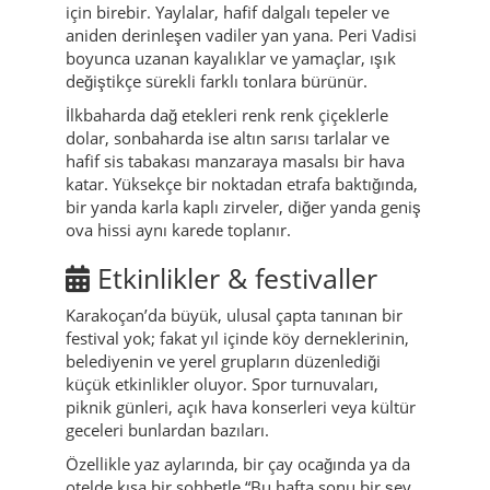
için birebir. Yaylalar, hafif dalgalı tepeler ve
aniden derinleşen vadiler yan yana. Peri Vadisi
boyunca uzanan kayalıklar ve yamaçlar, ışık
değiştikçe sürekli farklı tonlara bürünür.
İlkbaharda dağ etekleri renk renk çiçeklerle
dolar, sonbaharda ise altın sarısı tarlalar ve
hafif sis tabakası manzaraya masalsı bir hava
katar. Yüksekçe bir noktadan etrafa baktığında,
bir yanda karla kaplı zirveler, diğer yanda geniş
ova hissi aynı karede toplanır.
Etkinlikler & festivaller
Karakoçan’da büyük, ulusal çapta tanınan bir
festival yok; fakat yıl içinde köy derneklerinin,
belediyenin ve yerel grupların düzenlediği
küçük etkinlikler oluyor. Spor turnuvaları,
piknik günleri, açık hava konserleri veya kültür
geceleri bunlardan bazıları.
Özellikle yaz aylarında, bir çay ocağında ya da
otelde kısa bir sohbetle “Bu hafta sonu bir şey