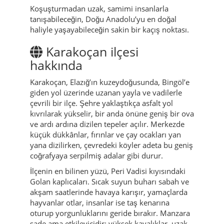
Koşuşturmadan uzak, samimi insanlarla
tanışabileceğin, Doğu Anadolu’yu en doğal
haliyle yaşayabileceğin sakin bir kaçış noktası.
Karakoçan ilçesi
hakkında
Karakoçan, Elazığ’ın kuzeydoğusunda, Bingöl’e
giden yol üzerinde uzanan yayla ve vadilerle
çevrili bir ilçe. Şehre yaklaştıkça asfalt yol
kıvrılarak yükselir, bir anda önüne geniş bir ova
ve ardı ardına dizilen tepeler açılır. Merkezde
küçük dükkânlar, fırınlar ve çay ocakları yan
yana dizilirken, çevredeki köyler adeta bu geniş
coğrafyaya serpilmiş adalar gibi durur.
İlçenin en bilinen yüzü, Peri Vadisi kıyısındaki
Golan kaplıcaları. Sıcak suyun buharı sabah ve
akşam saatlerinde havaya karışır, yamaçlarda
hayvanlar otlar, insanlar ise taş kenarına
oturup yorgunluklarını geride bırakır. Manzara
sade ama etkileyicidir; yüksek kayalıklar, uzak