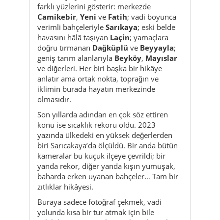
farklı yüzlerini gösterir: merkezde
Camikebir
,
Yeni
ve
Fatih
; vadi boyunca
verimli bahçeleriyle
Sarıkaya
; eski belde
havasını hâlâ taşıyan
Laçin
; yamaçlara
doğru tırmanan
Dağküplü
ve
Beyyayla
;
geniş tarım alanlarıyla
Beyköy
,
Mayıslar
ve diğerleri. Her biri başka bir hikâye
anlatır ama ortak nokta, toprağın ve
iklimin burada hayatın merkezinde
olmasıdır.
Son yıllarda adından en çok söz ettiren
konu ise sıcaklık rekoru oldu. 2023
yazında ülkedeki en yüksek değerlerden
biri Sarıcakaya’da ölçüldü. Bir anda bütün
kameralar bu küçük ilçeye çevrildi; bir
yanda rekor, diğer yanda kışın yumuşak,
baharda erken uyanan bahçeler… Tam bir
zıtlıklar hikâyesi.
Buraya sadece fotoğraf çekmek, vadi
yolunda kısa bir tur atmak için bile