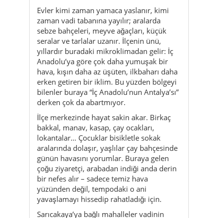
Evler kimi zaman yamaca yaslanır, kimi
zaman vadi tabanına yayılır; aralarda
sebze bahçeleri, meyve ağaçları, küçük
seralar ve tarlalar uzanır. İlçenin ünü,
yıllardır buradaki mikroklimadan gelir: İç
Anadolu’ya göre çok daha yumuşak bir
hava, kışın daha az üşüten, ilkbaharı daha
erken getiren bir iklim. Bu yüzden bölgeyi
bilenler buraya “İç Anadolu’nun Antalya’sı”
derken çok da abartmıyor.
İlçe merkezinde hayat sakin akar. Birkaç
bakkal, manav, kasap, çay ocakları,
lokantalar… Çocuklar bisikletle sokak
aralarında dolaşır, yaşlılar çay bahçesinde
günün havasını yorumlar. Buraya gelen
çoğu ziyaretçi, arabadan indiği anda derin
bir nefes alır – sadece temiz hava
yüzünden değil, tempodaki o ani
yavaşlamayı hissedip rahatladığı için.
Sarıcakaya’ya bağlı mahalleler vadinin