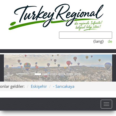
{lang}
de
onlar geldiler:
Eskişehir
- Sarıcakaya
Toggl