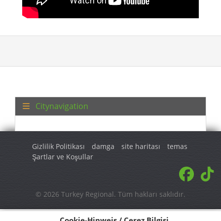
Citynavigation
Gizlilik Politikası
damga
site haritası
temas
Şartlar ve Koşullar
© 2026 Turkey Regional. Tüm hakları saklıdır.
Cookie-Hinweis / Çerez Bilgisi