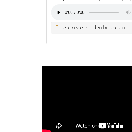
Çatalca’nın karakteri: Geniş, ye
zaman bambaşka bir ritmi var.
Ormanlar
Doğa kaçamağı
Karadeniz kı
Çatalca; köy yolları, doğa alanları, kıyı köş
nefes almak, yavaşlamak ve başka bir manz
Çatalca hakkında
Çatalca, İstanbul’un içinde olup da İstan
doğru yol aldıkça şehir sesi geride kalır,