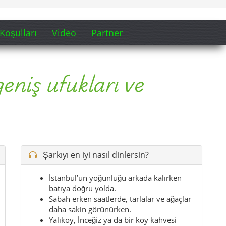
Şarkıyı en iyi nasıl dinlersin?
İstanbul’un yoğunluğu arkada kalırken
batıya doğru yolda.
Sabah erken saatlerde, tarlalar ve ağaçlar
daha sakin görünürken.
Yalıköy, İnceğiz ya da bir köy kahvesi
molasından hemen önce.
Kısa bir rota planlayıp doğa, köy ve kıyı
hissini bir araya getirdiğinde.
Şehir sesi azalıp manzara büyümeye
başladığı anda.
İpucu:
Yola çıkmadan hemen önce şarkıyı aç –
Çatalca’nın genişliği, sessizliği ve yol hissi ilk
dakikadan itibaren ruhuna yerleşir.