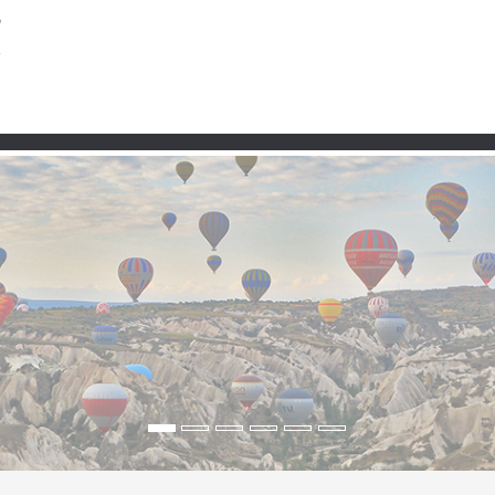
Taşra
Premium
Şartlar ve Koşullar
Kullanım 
ul’un yavaşlayan yüzü, g
rı