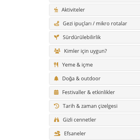
Festivaller & etkinlikler
Tarih & zaman çizelgesi
Gizli cennetler
Efsaneler
Söylenceler
İklim & en iyi gezi zamanı
Yürüyüş rotaları & doğa patikalar
Erişilebilirlik / konfor
Engelli gezginler için bilgiler
Fotoğraf noktaları