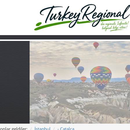
onlar geldiler:
İstanbul
- Çatalca
Ana sayfa
Turkiye
Hakkımızda
Çatalca – İstanb
sakin kaçış yolla