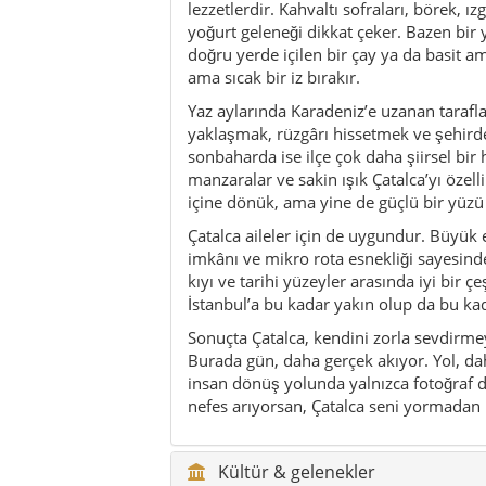
Sonuçta Çatalca, kendini zorla sevdirmeye
Burada gün, daha gerçek akıyor. Yol, da
insan dönüş yolunda yalnızca fotoğraf de
nefes arıyorsan, Çatalca seni yormadan i
Kültür & gelenekler
Aktiviteler
Gezi ipuçları / mikro rotalar
Sürdürülebilirlik
Kimler için uygun?
Yeme & içme
Doğa & outdoor