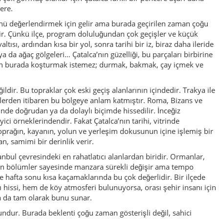
n, samimi bir derinlik verir.
anbul çevresindeki en rahatlatıcı alanlardan biridir. Ormanlar,
anan bölümler sayesinde manzara sürekli değişir ama tempo
le hafta sonu kısa kaçamaklarında bu çok değerlidir. Bir ilçede
ı hissi, hem de köy atmosferi bulunuyorsa, orası şehir insanı için
ca da tam olarak bunu sunar.
undur. Burada beklenti çoğu zaman gösterişli değil, sahici
zgara, çay molaları ve bölgenin mandacılık kültürüyle ilişkili
rin kimliğini en iyi anlatan şey, çok iddialı bir tabak değil,
a iyi hazırlanmış bir kahvaltıdır. Çatalca bu konuda da abartısız
r daha hareketlenir. Yalıköy ya da Ormanlı gibi noktalar denize
 uzak bir gün geçirmek isteyenler için cazip olur. İlkbahar ve
âl alır. Ağaçların gölgesi, toprak yollar, hafif serinlik, daha boş
kle fotoğraf için de çok değerli kılar. Kışın ise daha sade, daha
vardır.
 eğlence parkurları sunmasa da alan duygusu, sakinlik, piknik
 rahat bir gün sağlar. Fotoğraf meraklıları gökyüzü, açık alan,
eşitlilik bulur. Sessizlik arayanlar ise en büyük ödülü hisseder:
ar farklı bir ritim yakalamak gerçekten özel bir şeydir.