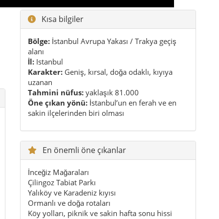
En önemli öne çıkanlar
İnceğiz Mağaraları
Çilingoz Tabiat Parkı
Yalıköy ve Karadeniz kıyısı
Ormanlı ve doğa rotaları
Köy yolları, piknik ve sakin hafta sonu hissi
Pratik ipuçları
İlkbahar ve sonbahar en keyifli dönemler
arasındadır
Araçla gezmek, kısa durakları birleştirmeyi
kolaylaştırır
Doğa ve kıyı noktaları için rahat ayakkabı iyi
olur
Su, atıştırmalık ve sakin bir program planı
geziyi güzelleştirir
Çatalca’yı hızlı tüketmek yerine yavaş yaşamak