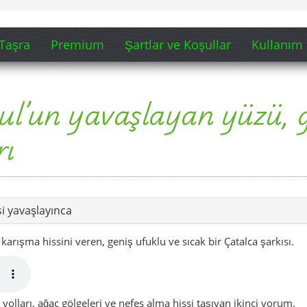
si yavaşlayınca
rışma hissini veren, geniş ufuklu ve sıcak bir Çatalca şarkısı.
yolları, ağaç gölgeleri ve nefes alma hissi taşıyan ikinci yorum.