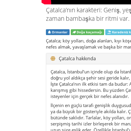
İşte Çatalca’nın ilk etkisi tam da budur
karışmış gibi hissedersin. Bu yüzden Çat
isteyenler için gerçek bir nefes alanıdır.
İlçenin en güçlü tarafı genişlik duygusud
ya da büyük bir gösteriyle akılda kalır.
bütünde saklıdır. Tarlalar, köy yolları, o
serpişmiş tarihi izler birleşerek bir ma
uzun süre eşlik eder. Özellikle İstanbul’
yavaş, daha doğal, daha dürüst bir penc
Çatalca’ya gelenlerin büyük kısmı bir g
zaman beklenenden daha derin hissedili
duraklarla güzelleşir. Sabah bir köy kahva
açık bir ufuk, akşama doğru kıyı havası y
çok zorlamadan bağlayabilmesidir. İns
biraz daha kalmak ister.
Tarihi açıdan da Çatalca boş bir arazi değ
İstanbul arasındaki hareket, eski dönem
Osmanlı katmanları, ilçenin farklı yerle
Mağaraları gibi noktalar bunun en etkiley
parlatılmış bir tarih değildir. Daha çok