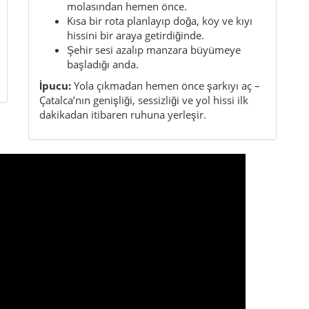
Kısa bilgiler
Bölge:
İstanbul Avrupa Yakası / Trakya geçiş
alanı
İl:
Istanbul
Karakter:
Geniş, kırsal, doğa odaklı, kıyıya
uzanan
Tahmini nüfus:
yaklaşık 81.000
Öne çıkan yönü:
İstanbul’un en ferah ve en
sakin ilçelerinden biri olması