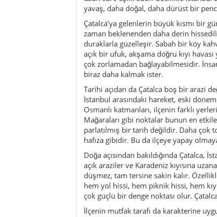
hafıza gibidir. Bu da ilçeye yapay olmaya
Doğa açısından bakıldığında Çatalca, İst
açık araziler ve Karadeniz kıyısına uz
düşmez, tam tersine sakin kalır. Özellik
hem yol hissi, hem piknik hissi, hem kıy
çok güçlü bir denge noktası olur. Çatal
İlçenin mutfak tarafı da karakterine uyg
lezzetlerdir. Kahvaltı sofraları, börek, ı
yoğurt geleneği dikkat çeker. Bazen bir ye
doğru yerde içilen bir çay ya da basit am
ama sıcak bir iz bırakır.
Yaz aylarında Karadeniz’e uzanan tarafla
yaklaşmak, rüzgârı hissetmek ve şehirden
sonbaharda ise ilçe çok daha şiirsel bir h
manzaralar ve sakin ışık Çatalca’yı özelli
içine dönük, ama yine de güçlü bir yüzü 
Çatalca aileler için de uygundur. Büyük
imkânı ve mikro rota esnekliği sayesinde
kıyı ve tarihi yüzeyler arasında iyi bir ç
İstanbul’a bu kadar yakın olup da bu kad