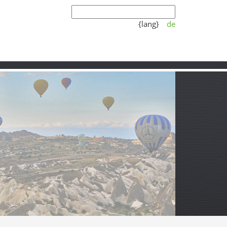
{lang}
de
Koşulları
Video
Partner
eniş ufukları ve