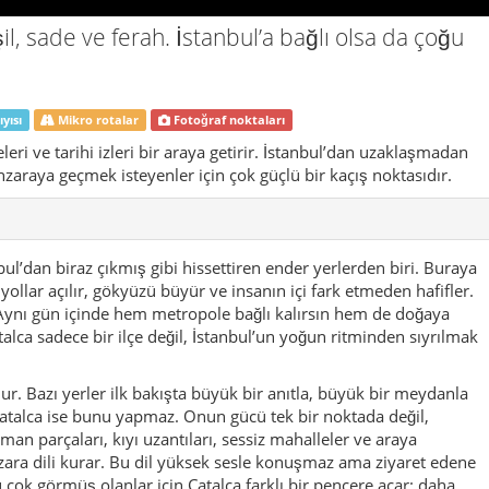
: Aynı gün içinde hem metropole bağlı kalırsın hem de doğaya
alca sadece bir ilçe değil, İstanbul’un yoğun ritminden sıyrılmak
ur. Bazı yerler ilk bakışta büyük bir anıtla, büyük bir meydanla
 Çatalca ise bunu yapmaz. Onun gücü tek bir noktada değil,
rman parçaları, kıyı uzantıları, sessiz mahalleler ve araya
nzara dili kurar. Bu dil yüksek sesle konuşmaz ama ziyaret edene
u çok görmüş olanlar için Çatalca farklı bir pencere açar: daha
ere.
ünü değerlendirmek için gelir ama burada geçirilen zaman çoğu
r. Çünkü ilçe, program doluluğundan çok geçişler ve küçük
ltısı, ardından kısa bir yol, sonra tarihi bir iz, biraz daha ileride
a da ağaç gölgeleri… Çatalca’nın güzelliği, bu parçaları birbirine
an burada koşturmak istemez; durmak, bakmak, çay içmek ve
ildir. Bu topraklar çok eski geçiş alanlarının içindedir. Trakya ile
lerden itibaren bu bölgeye anlam katmıştır. Roma, Bizans ve
rinde doğrudan ya da dolaylı biçimde hissedilir. İnceğiz
ici örneklerindendir. Fakat Çatalca’nın tarihi, vitrinde
 toprağın, kayanın, yolun ve yerleşim dokusunun içine işlemiş bir