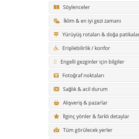
Sağlık & acil durum
Alışveriş & pazarlar
İlginç yönler & farklı detaylar
Tüm görülecek yerler
Tüm gizli cennetler
Çatalca hakkında sık sorulan sor
Ana yerler ve kısa açıklamaları
Yerler / mahalleler ve kısa açıkla