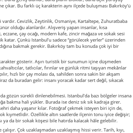
da gözün sürekli dinlenebilmesi. Istanbul’da bazı bölgeler insana
lığa bakma hali yükler. Burada ise deniz sık sık kadraja girer.
 şehri daha yaşanır kılar. Fotoğraf çekmek isteyen biri için de,
 kıymetlidir. Özellikle altın saatlerde ilçenin tonu iyice değişir;
ı ya da bir sokak köşesi bile hatırda kalacak hâle gelebilir.
 çalışır. Çok uzaklaşmadan uzaklaşmış hissi verir. Tarih, kıyı,
ir hayatı aynı potada buluşur. Istanbul’u sadece Sultanahmet,
allelerinin kendi zarafetiyle de okumak isteyenler için Bakırköy
in aklında genelde tek bir yapı ya da tek bir görüntü değil, bir
 biraz yumuşuyor gibi. İşte Bakırköy’ün asıl gücü burada başlar.