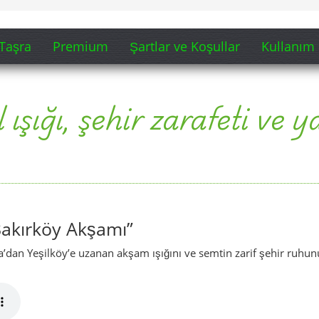
“Bakırköy Akşamı”
ya’dan Yeşilköy’e uzanan akşam ışığını ve semtin zarif şehir ruhun
efesli, daha akşamüstü tadında ve kıyıda yürüyüş hissi veren