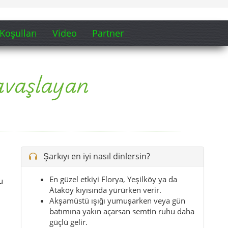
Şarkıyı en iyi nasıl dinlersin?
En güzel etkiyi Florya, Yeşilköy ya da
u
Ataköy kıyısında yürürken verir.
Akşamüstü ışığı yumuşarken veya gün
batımına yakın açarsan semtin ruhu daha
güçlü gelir.
Marina çevresi, sahil yolu ve çay molası
verilen banklar bu şarkıya çok yakışır.
Bakırköy’e ilk vardığında da iyi gider,
günün sonunda sakinleşmek isterken de.
İpucu:
Yola çıkmadan önce şarkıyı aç;
Bakırköy’ün kıyı, ışık ve şehir dengesi daha ilk
dakikada kendini hissettirir.