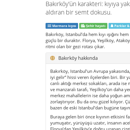
canlı aktığı merkez sokakları, arada ise
ve manzaralı tarafı, Yeşilköy’ün daha ye
merkez mahallelerin ise daha yoğun ama 
zorlaştırıyor. Bu da onu güzel kılıyor. 
bazen de eski Istanbul’dan bugüne taşınmı
Buraya gelen biri önce kıyının etkisini 
yumuşatır, yürüyüşü uzatır, insanın acel
Florya’dan Yeşilköy’e doğru uzanan çizg
gelmez. Bankta oturan insanlar, kıyıda y
rüzgâr… Bakırköy tam da bu küçük sahne
yavaş içine yerleşir.
İlçenin güçlü taraflarından biri ulaşım 
bir yerde ya da fazla işlevsel ama ruhu 
arasında kalmaz; ikisini birleştirir. Bir
çok şey verir. Kafeler, alışveriş sokaklar
şehir kaçamakları… Hepsi birbirine bağl
değildir. Doğru gezildiğinde bir tam günü
Tarihi de ilçeye ayrı bir katman kazand
Hebdomon adına kadar gider. Daha sonra
1925’te bugünkü Bakırköy adını almıştır