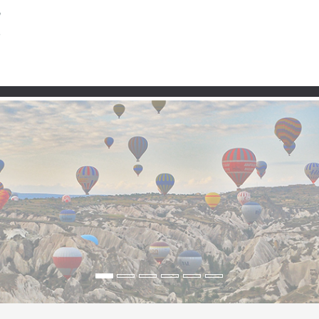
Taşra
Premium
Şartlar ve Koşullar
Kullanım 
 ışığı, şehir zarafeti ve 