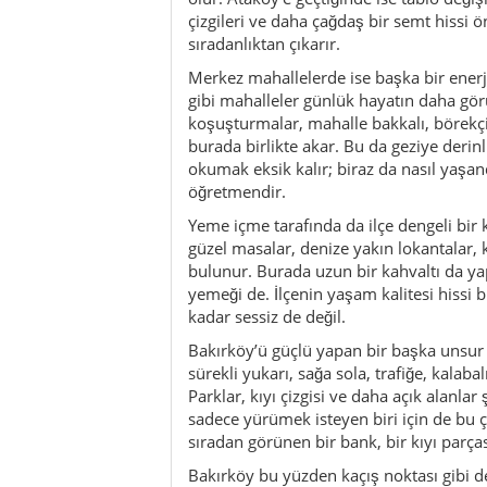
kadar sessiz de değil.
Bakırköy’ü güçlü yapan bir başka unsur 
sürekli yukarı, sağa sola, trafiğe, kalaba
Parklar, kıyı çizgisi ve daha açık alanlar
sadece yürümek isteyen biri için de bu çok
sıradan görünen bir bank, bir kıyı parças
Bakırköy bu yüzden kaçış noktası gibi de
semt kültürü, hafif şıklık ve gerçek şeh
Galata ya da boğaz çizgisiyle değil, mah
çok iyi bir cevaptır. Buraya bir kez gelen
duygu kalır: akşam yavaşlarken şehir de
Kültür & gelenekler
Aktiviteler
Gezi ipuçları / mikro rotalar
Sürdürülebilirlik