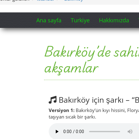
Bakırköy için şarkı – 
Versiyon 1:
Bakırköy’ün kıyı hissini, Flor
taşıyan sıcak bir şarkı.
Versiyon 2:
Aynı semti bu kez daha uzun n
ikinci yorumla anlatır.
Şarkı sözlerinden kısa bir bölüm