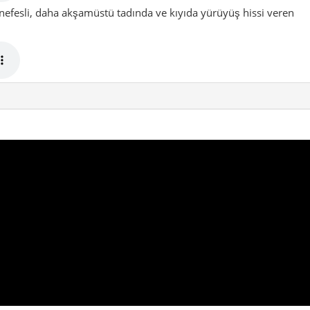
ın, zarif, canlı ve büyük şehrin içinde nefes
 yürüyüş
Tarih katmanı
Kafe kültürü
 de günlük şehir akışını aynı anda yaşamak isteyenler için çok
y ve merkez mahalleler bir araya gelince ortaya sadece bir ilçe deği
 Marmara kıyısına yaslanan ve ilk bakışta bile “burada yürümek
r yanda denize açılan uzun kıyı çizgisi, öte yanda günlük hayatın