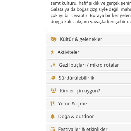
Kimler için uygun?
Yeme & içme
Doğa & outdoor
Festivaller & etkinlikler
Tarih & zaman çizelgesi
Gizli cennetler
Efsaneler
Söylenceler
Klima & en iyi gezi zamanı
Yürüyüş rotaları & doğa patikalar