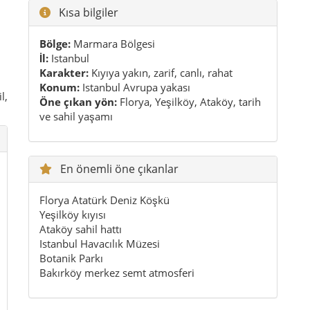
Florya Atatürk Deniz Köşkü
Yeşilköy kıyısı
Ataköy sahil hattı
Istanbul Havacılık Müzesi
Botanik Parkı
Bakırköy merkez semt atmosferi
Pratik ipuçları
İlkbahar ve sonbahar daha dengeli
dönemlerdir.
Sahil için rahat ayakkabı çok işe yarar.
Akşam kıyıda rüzgâr artabilir; ince bir üstlük iyi
olur.
İlçeyi en iyi anlamak için sahil ve merkezi aynı
gün birleştir.
Yavaş gezmek burada daha çok ödül verir.