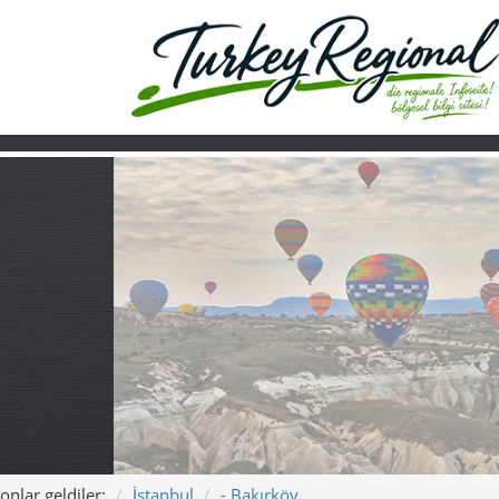
onlar geldiler:
İstanbul
- Bakırköy
Ana sayfa
Turkiye
Hakkımızda
Bakırköy’de sahil
akşamlar