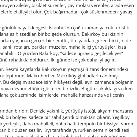
şamaya devam ettiğini gösteren bir izdir. Bugün sokakta gezerken
daha çok zeminde, isimlerde, mahalle hafızasında ve ilçenin
arından biridir. Denizle yakınlık, yürüyüş isteği, akşam manzarası
ak bu bölgeyi sadece bir sahil şeridi olmaktan çıkarır. Yeşilköy
yerleşik, daha mahalleli, daha hafif tempolu bir hissiyat vardır.
n bir düzen sezilir. Kıyı tarafında yürürken semtin kendi sesi
ir. Daha geniş alanlar, daha planlı bloklar, daha açık yürüyüş
ne çıkar. Bu farklı üç karakterin aynı ilçede buluşması Bakırköy’ü
 vardır. Cevizlik, Zeytinlik, Osmaniye, Kartaltepe, Zuhuratbaba
nür olduğu alanlardır. Alışveriş yapan insanlar, kısa
, eczane, çay ocağı, modern kafe, zincir mağaza ve sokak sesi
lik katar. Çünkü Istanbul’u sadece “görülecek yerler” üzerinden
ndığına bakmak gerekir. Bakırköy tam bu konuda çok iyi bir
karakter gösterir. Aşırı turistik bir sunumun içine düşmeden
hvaltıcılar, tatlıcılar, fırınlar ve günlük ritmi taşıyan mekânlar
ılır, hızlı bir çay molası da, sahilden sonra sakin bir akşam
iraz da buradan gelir: insanı yoracak kadar sert değil, sıkacak