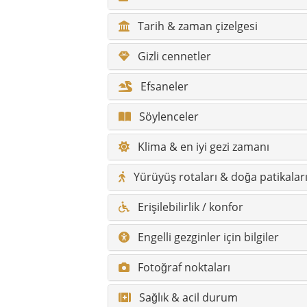
Erişilebilirlik / konfor
Engelli gezginler için bilgiler
Fotoğraf noktaları
Sağlık & acil durum
Alışveriş & pazarlar
Tuhaf, farklı ve özel olan ne?
Tüm görülecek yerler
Tüm gizli cennetler
Bakırköy hakkında sık sorulan so
Ana yerler kısa açıklamalarla