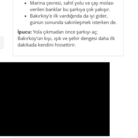
Kısa bilgiler
Bölge:
Marmara Bölgesi
İl:
Istanbul
Karakter:
Kıyıya yakın, zarif, canlı, rahat
Konum:
Istanbul Avrupa yakası
l,
Öne çıkan yön:
Florya, Yeşilköy, Ataköy, tarih
ve sahil yaşamı
En önemli öne çıkanlar