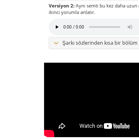
Bakırköy’ün karakteri: kıyıya yak
aldıran bir semt dokusu.
Marmara kıyısı
Şehir hayatı
Parklar &
Bakırköy, Istanbul’da hem kıyı ışığını hem
güçlü bir duraktır. Florya, Yeşilköy, Atakö
ritmi olan bir gezi rotası çıkar.
Bakırköy hakkında
Bakırköy, Istanbul’un Avrupa yakasında,
iyi gelir” hissi veren ilçelerden biri. Bi