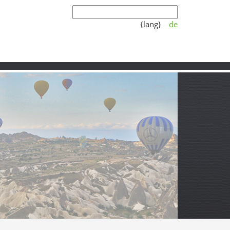
{lang}
de
Koşulları
Video
Partner
yavaşlayan