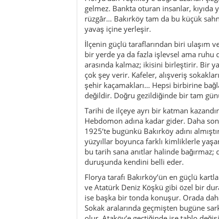
yüzyıllar boyunca farklı kimliklerle ya
bu tarih sana anıtlar halinde bağırmaz; 
duruşunda kendini belli eder.
Florya tarafı Bakırköy’ün en güçlü kartl
ve Atatürk Deniz Köşkü gibi özel bir dur
ise başka bir tonda konuşur. Orada daha 
Sokak aralarında geçmişten bugüne sarka
olur. Ataköy’e geçtiğinde ise tablo değiş
çizgileri ve daha çağdaş bir semt hissi ö
sıradanlıktan çıkarır.
Merkez mahallelerde ise başka bir enerji
gibi mahalleler günlük hayatın daha görü
koşuşturmalar, mahalle bakkalı, börekçi
burada birlikte akar. Bu da geziye derin
okumak eksik kalır; biraz da nasıl yaşa
öğretmendir.
Yeme içme tarafında da ilçe dengeli bir 
güzel masalar, denize yakın lokantalar, ka
bulunur. Burada uzun bir kahvaltı da yap
yemeği de. İlçenin yaşam kalitesi hissi b