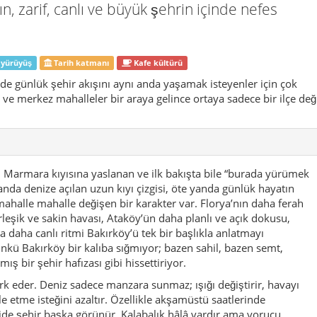
 mahalle mahalle değişen bir karakter var. Florya’nın daha ferah
rleşik ve sakin havası, Ataköy’ün daha planlı ve açık dokusu,
daha canlı ritmi Bakırköy’ü tek bir başlıkla anlatmayı
Çünkü Bakırköy bir kalıba sığmıyor; bazen sahil, bazen semt,
ş bir şehir hafızası gibi hissettiriyor.
fark eder. Deniz sadece manzara sunmaz; ışığı değiştirir, havayı
e etme isteğini azaltır. Özellikle akşamüstü saatlerinde
ide şehir başka görünür. Kalabalık hâlâ vardır ama yorucu
ürüyen aileler, bisiklet sürenler, çay molası verenler, arada esen
lerle etkileyici olur. Çok bağırmadan, çok süslenmeden, yavaş
ve günlük hayat dengesi. Istanbul’da çoğu zaman ya çok turistik
daha az hissedilen bir bölgede olursun. Bakırköy bu ikisinin
 yandan yaşanan gerçek bir semttir, öte yandan gezen biri için de
ı, sahil rotaları, parklar, müzeler, mahalle içi yürüyüşler, kısa
anabilir. O yüzden Bakırköy, “sadece uğrayıp geçilecek yer”
nü rahatlıkla doldurur, iki günde ise çok daha iyi açılır.
ırır. Resmî kayıtlarda Bakırköy’ün geçmişi Bizans dönemindeki
 Jeptimun, Makrohori ve Makriköy gibi adlarla anılmış,
. Bu değişim sadece isim hikâyesi değil, aynı zamanda bölgenin