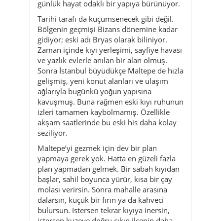
günlük hayat odaklı bir yapıya bürünüyor.
Tarihi tarafı da küçümsenecek gibi değil.
Bölgenin geçmişi Bizans dönemine kadar
gidiyor; eski adı Bryas olarak biliniyor.
Zaman içinde kıyı yerleşimi, sayfiye havası
ve yazlık evlerle anılan bir alan olmuş.
Sonra İstanbul büyüdükçe Maltepe de hızla
gelişmiş, yeni konut alanları ve ulaşım
ağlarıyla bugünkü yoğun yapısına
kavuşmuş. Buna rağmen eski kıyı ruhunun
izleri tamamen kaybolmamış. Özellikle
akşam saatlerinde bu eski his daha kolay
seziliyor.
Maltepe’yi gezmek için dev bir plan
yapmaya gerek yok. Hatta en güzeli fazla
plan yapmadan gelmek. Bir sabah kıyıdan
başlar, sahil boyunca yürür, kısa bir çay
molası verirsin. Sonra mahalle arasına
dalarsın, küçük bir fırın ya da kahveci
bulursun. Istersen tekrar kıyıya inersin,
istersen kuzeye doğru çıkıp ilçenin daha