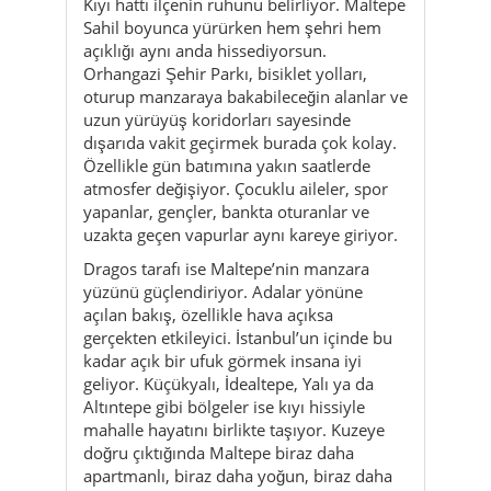
Kıyı hattı ilçenin ruhunu belirliyor. Maltepe
Sahil boyunca yürürken hem şehri hem
açıklığı aynı anda hissediyorsun.
Orhangazi Şehir Parkı, bisiklet yolları,
oturup manzaraya bakabileceğin alanlar ve
uzun yürüyüş koridorları sayesinde
dışarıda vakit geçirmek burada çok kolay.
Özellikle gün batımına yakın saatlerde
atmosfer değişiyor. Çocuklu aileler, spor
yapanlar, gençler, bankta oturanlar ve
uzakta geçen vapurlar aynı kareye giriyor.
Dragos tarafı ise Maltepe’nin manzara
yüzünü güçlendiriyor. Adalar yönüne
açılan bakış, özellikle hava açıksa
gerçekten etkileyici. İstanbul’un içinde bu
kadar açık bir ufuk görmek insana iyi
geliyor. Küçükyalı, İdealtepe, Yalı ya da
Altıntepe gibi bölgeler ise kıyı hissiyle
mahalle hayatını birlikte taşıyor. Kuzeye
doğru çıktığında Maltepe biraz daha
apartmanlı, biraz daha yoğun, biraz daha