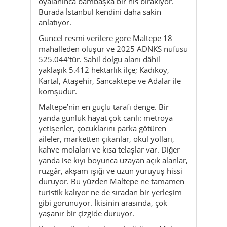
oyalanınca bambaşka bir his bırakıyor.
Burada İstanbul kendini daha sakin
anlatıyor.
Güncel resmi verilere göre Maltepe 18
mahalleden oluşur ve 2025 ADNKS nüfusu
525.044’tür. Sahil dolgu alanı dâhil
yaklaşık 5.412 hektarlık ilçe; Kadıköy,
Kartal, Ataşehir, Sancaktepe ve Adalar ile
komşudur.
Maltepe’nin en güçlü tarafı denge. Bir
yanda günlük hayat çok canlı: metroya
yetişenler, çocuklarını parka götüren
aileler, marketten çıkanlar, okul yolları,
kahve molaları ve kısa telaşlar var. Diğer
yanda ise kıyı boyunca uzayan açık alanlar,
rüzgâr, akşam ışığı ve uzun yürüyüş hissi
duruyor. Bu yüzden Maltepe ne tamamen
turistik kalıyor ne de sıradan bir yerleşim
gibi görünüyor. İkisinin arasında, çok
yaşanır bir çizgide duruyor.