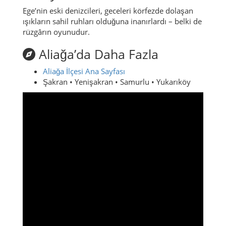
Ege’nin eski denizcileri, geceleri körfezde dolaşan
ışıkların sahil ruhları olduğuna inanırlardı – belki de
rüzgârın oyunudur.
Aliağa’da Daha Fazla
Aliağa İlçesi Ana Sayfası
Şakran • Yenişakran • Samurlu • Yukarıköy