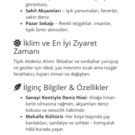
görüntüsü.
Sahil Akşamları
– Işık yansımaları, fenerler,
sakin deniz.
Pazar Sokağı
– Renkli tezgahlar, insanlar,
tipik İzmir atmosferi.
İklim ve En İyi Ziyaret
Zamanı
Tipik Akdeniz iklimi: İlkbahar ve sonbahar yürüyüş
ve geziler için ideal; yaz mevsimi sıcak ama rüzgâr
ferahlatıcı; kışları ılıman ve değişken.
İlginç Bilgiler & Özellikler
Sanayi Kentiyle Deniz Hissi
: Aliağa liman
kenti olmasına rağmen, akşamları deniz
kokusu ve sessizlik hâkimdir.
Mahalle Kültürü
: Her köşe başında çay
bardakları, sandalye ve sohbet – komşuluk
hâlâ burada yaşar.