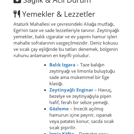
Yemekler & Lezzetler
Atatürk Mahallesi ve çevresindeki Aliağa mutfağı,
Ege’nin taze ve sade lezzetleriyle tanınır. Zeytinyağlı
yemekler, balık ızgaralar ve ev yapımı hamur işleri
mahalle sofralarının vazgeçilmezidir. Deniz kokusu
ve sıcak çay eşliğinde bu tatları denemek, bölgenin
ruhunu anlamanın en keyifli yoludur.
Balık Izgara
– Taze balığın
zeytinyağı ve limonla buluştuğu
sade ama mükemmel bir Ege
klasiği.
Zeytinyağlı Enginar
– Havuç,
bezelye ve zeytinyağıyla pişen
hafif, ferah bir sebze yemeği.
Gözleme
– İncecik açılmış
hamurun içine peynir, ıspanak
veya patates konur; sacda sıcak
sıcak pişirilir.
İzmir Köfte
– Domates sosu,