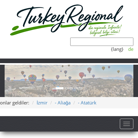
{lang}
de
onlar geldiler:
İzmir
- Aliağa
- Atatürk
Toggl