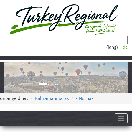
{lang}
de
onlar geldiler:
Kahramanmaraş
- Nurhak
Toggl