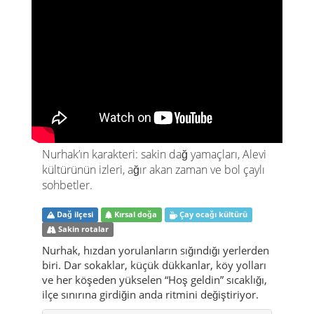
Nurhak’ın karakteri: sakin dağ yamaçları, Alevi
kültürünün izleri, ağır akan zaman ve bol çaylı
sohbetler.
Dağ ilçesi
Kırsal doğa
Çay ocağı kültürü
Sakin rotalar
Nurhak, hızdan yorulanların sığındığı yerlerden
biri. Dar sokaklar, küçük dükkanlar, köy yolları
ve her köşeden yükselen “Hoş geldin” sıcaklığı,
ilçe sınırına girdiğin anda ritmini değiştiriyor.