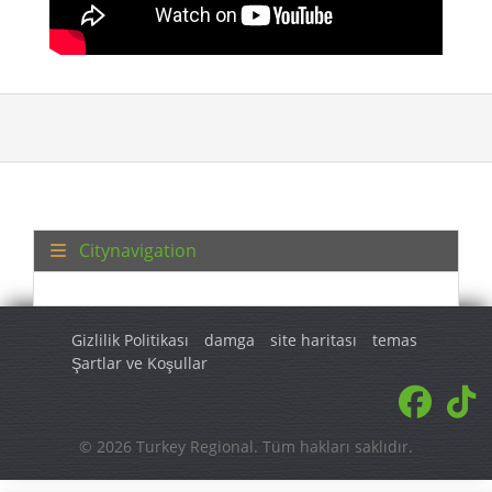
Citynavigation
Gizlilik Politikası
damga
site haritası
temas
Şartlar ve Koşullar
© 2026 Turkey Regional. Tüm hakları saklıdır.