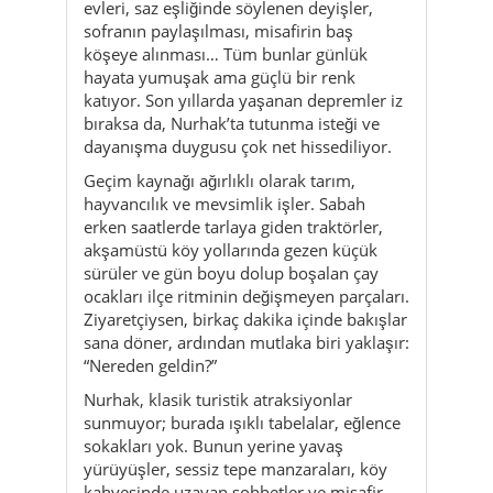
evleri, saz eşliğinde söylenen deyişler,
sofranın paylaşılması, misafirin baş
köşeye alınması… Tüm bunlar günlük
hayata yumuşak ama güçlü bir renk
katıyor. Son yıllarda yaşanan depremler iz
bıraksa da, Nurhak’ta tutunma isteği ve
dayanışma duygusu çok net hissediliyor.
Geçim kaynağı ağırlıklı olarak tarım,
hayvancılık ve mevsimlik işler. Sabah
erken saatlerde tarlaya giden traktörler,
akşamüstü köy yollarında gezen küçük
sürüler ve gün boyu dolup boşalan çay
ocakları ilçe ritminin değişmeyen parçaları.
Ziyaretçiysen, birkaç dakika içinde bakışlar
sana döner, ardından mutlaka biri yaklaşır:
“Nereden geldin?”
Nurhak, klasik turistik atraksiyonlar
sunmuyor; burada ışıklı tabelalar, eğlence
sokakları yok. Bunun yerine yavaş
yürüyüşler, sessiz tepe manzaraları, köy
kahvesinde uzayan sohbetler ve misafir