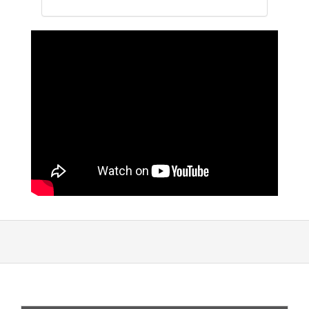
Citynavigation
Gizlilik Politikası
damga
site haritası
temas