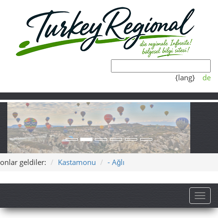
{lang}
de
onlar geldiler:
Kastamonu
- Ağlı
Toggl
Ağlı – Dağların Arasında Sessiz
Bir İlçe