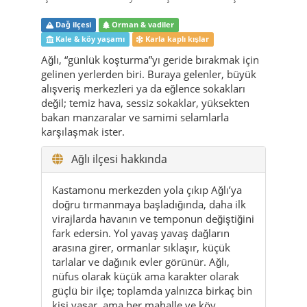
gelinen yerlerden biri. Buraya gelenler, büyük
alışveriş merkezleri ya da eğlence sokakları
değil; temiz hava, sessiz sokaklar, yüksekten
bakan manzaralar ve samimi selamlarla
karşılaşmak ister.
Ağlı ilçesi hakkında
Kastamonu merkezden yola çıkıp Ağlı’ya
doğru tırmanmaya başladığında, daha ilk
virajlarda havanın ve temponun değiştiğini
fark edersin. Yol yavaş yavaş dağların
arasına girer, ormanlar sıklaşır, küçük
tarlalar ve dağınık evler görünür. Ağlı,
nüfus olarak küçük ama karakter olarak
güçlü bir ilçe; toplamda yalnızca birkaç bin
kişi yaşar, ama her mahalle ve köy
kendine özgü bir hayat ritmine sahiptir.
İlçe, Karadeniz Bölgesi’nin iç kesimlerinde,
yaklaşık 225 km²’lik bir alana yayılır.
Merkez, yamaçlara yerleşmiş evler ve