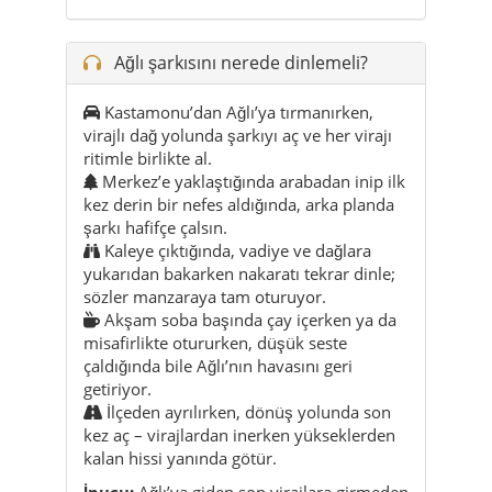
virajlı dağ yolunda şarkıyı aç ve her virajı
ritimle birlikte al.
Merkez’e yaklaştığında arabadan inip ilk
kez derin bir nefes aldığında, arka planda
şarkı hafifçe çalsın.
Kaleye çıktığında, vadiye ve dağlara
yukarıdan bakarken nakaratı tekrar dinle;
sözler manzaraya tam oturuyor.
Akşam soba başında çay içerken ya da
misafirlikte otururken, düşük seste
çaldığında bile Ağlı’nın havasını geri
getiriyor.
İlçeden ayrılırken, dönüş yolunda son
kez aç – virajlardan inerken yükseklerden
kalan hissi yanında götür.
İpucu:
Ağlı’ya giden son virajlara girmeden
önce şarkıyı başlat – ilk kez vadiyi ve
dağların arasındaki ilçeyi gördüğün anla
müzik çok iyi örtüşüyor.