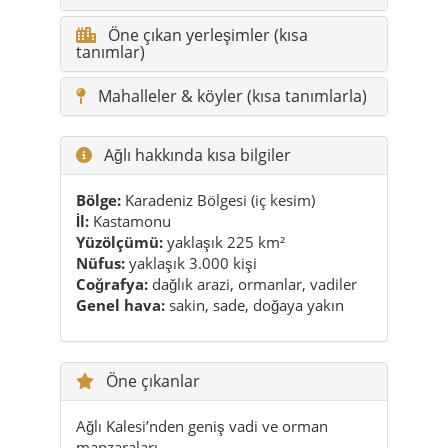
Ağlı hakkında kısa bilgiler
Bölge:
Karadeniz Bölgesi (iç kesim)
İl:
Kastamonu
Yüzölçümü:
yaklaşık 225 km²
Nüfus:
yaklaşık 3.000 kişi
Coğrafya:
dağlık arazi, ormanlar, vadiler
Genel hava:
sakin, sade, doğaya yakın
Öne çıkanlar
Ağlı Kalesi’nden geniş vadi ve orman
manzaraları.
Küçük ama samimi bir ilçe merkezi, sade
köy yaşamı.
Dört mevsimde farklı renklere bürünen
ormanlar.
Karlı kış günlerinde neredeyse tamamen