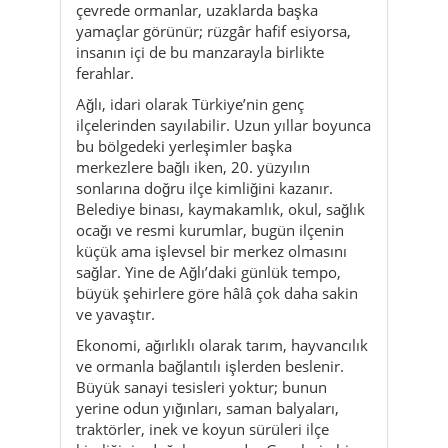
ilçelerinden sayılabilir. Uzun yıllar boyunca
bu bölgedeki yerleşimler başka
merkezlere bağlı iken, 20. yüzyılın
sonlarına doğru ilçe kimliğini kazanır.
Belediye binası, kaymakamlık, okul, sağlık
ocağı ve resmi kurumlar, bugün ilçenin
küçük ama işlevsel bir merkez olmasını
sağlar. Yine de Ağlı’daki günlük tempo,
büyük şehirlere göre hâlâ çok daha sakin
ve yavaştır.
Ekonomi, ağırlıklı olarak tarım, hayvancılık
ve ormanla bağlantılı işlerden beslenir.
Büyük sanayi tesisleri yoktur; bunun
yerine odun yığınları, saman balyaları,
traktörler, inek ve koyun sürüleri ilçe
kimliğinin doğal parçasıdır. Gençlerin bir
kısmı eğitim ve iş için büyük şehirlere
gider; bayramlarda, yaz tatillerinde ve
uzun hafta sonlarında geri döndüklerinde
ise köyler ve mahalleler bir anda