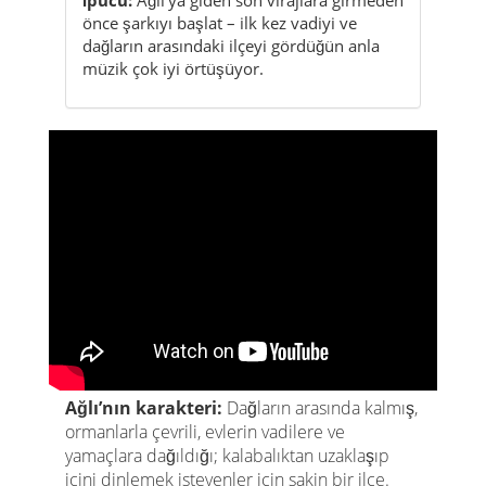
Ağlı’nın karakteri:
Dağların arasında kalmış,
ormanlarla çevrili, evlerin vadilere ve
yamaçlara dağıldığı; kalabalıktan uzaklaşıp
içini dinlemek isteyenler için sakin bir ilçe.
Dağ ilçesi
Orman & vadiler
Kale & köy yaşamı
Karla kaplı kışlar
Ağlı, “günlük koşturma”yı geride bırakmak için