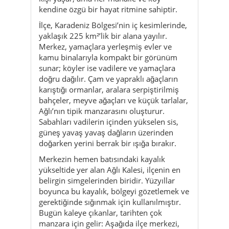
kamu binalarıyla kompakt bir görünüm
sunar; köyler ise vadilere ve yamaçlara
doğru dağılır. Çam ve yapraklı ağaçların
karıştığı ormanlar, aralara serpiştirilmiş
bahçeler, meyve ağaçları ve küçük tarlalar,
Ağlı’nın tipik manzarasını oluşturur.
Sabahları vadilerin içinden yükselen sis,
güneş yavaş yavaş dağların üzerinden
doğarken yerini berrak bir ışığa bırakır.
Merkezin hemen batısındaki kayalık
yükseltide yer alan Ağlı Kalesi, ilçenin en
belirgin simgelerinden biridir. Yüzyıllar
boyunca bu kayalık, bölgeyi gözetlemek ve
gerektiğinde sığınmak için kullanılmıştır.
Bugün kaleye çıkanlar, tarihten çok
manzara için gelir: Aşağıda ilçe merkezi,
çevrede ormanlar, uzaklarda başka
yamaçlar görünür; rüzgâr hafif esiyorsa,
insanın içi de bu manzarayla birlikte
ferahlar.
Ağlı, idari olarak Türkiye’nin genç