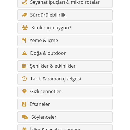
Yeme & içme
Doğa & outdoor
Şenlikler & etkinlikler
Tarih & zaman çizelgesi
Gizli cennetler
Efsaneler
Söylenceler
İklim & seyahat zamanı
Yürüyüş rotaları & doğa patikaları
Erişilebilirlik / konfor