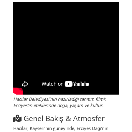
Hacılar Belediyesi’nin hazırladığı tanıtım filmi:
Erciyes’in eteklerinde doğa, yaşam ve kültür.
Genel Bakış & Atmosfer
Hacılar, Kayseri’nin güneyinde, Erciyes Dağı’nın