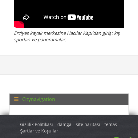
Erciyes kayak merkezine Hacılar Kapı’dan giriş: kış
sporları ve panoramalar.
Citynavigation
Gizlilik Politikası
damga
site haritası
temas
Şartlar ve Koşullar