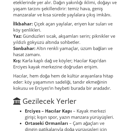
eteklerinde yer alır. Dağın yakınlığı iklimi, doğayı ve
yaşam tarzını şekillendirir: temiz hava, geniş
manzaralar ve kısa sürede yaylalara çıkış imkânı.
İlkbahar:
Çiçek açan yaylalar, eriyen kar suları ve
köy şenlikleri.
Yaz:
Gündüzleri sıcak, akşamları serin; piknikler ve
yıldızlı gökyüzü altında sohbetler.
Sonbahar:
Altın renkli yamaçlar, üzüm bağları ve
hasat zamanı.
Kış:
Karla kaplı dağ ve köyler; Hacılar Kapı’dan
Erciyes kayak merkezine doğrudan erişim.
Hacılar, hem doğa hem de kültür arayanlara hitap
eder: köy yaşamının sadeliği, tandır ekmeğinin
kokusu ve Erciyes’in heybeti burada bir aradadır.
Gezilecek Yerler
Erciyes – Hacılar Kapı
– Kayak merkezi
girişi; kışın spor, yazın manzara yürüyüşleri.
Ortaseki Ormanları
– Çam ağaçları ve
dingin patikalarıyla doğa yürüyüşleri için