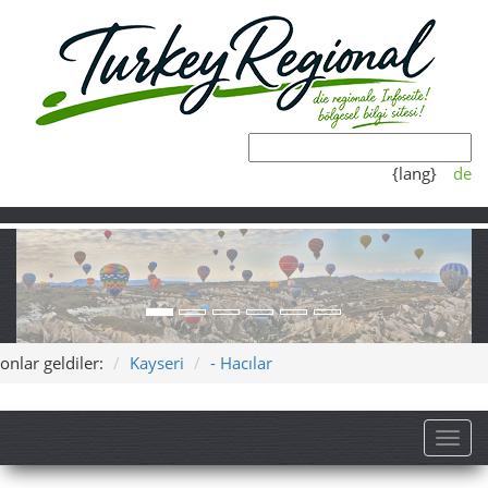
{lang}
de
onlar geldiler:
Kayseri
- Hacılar
Toggl