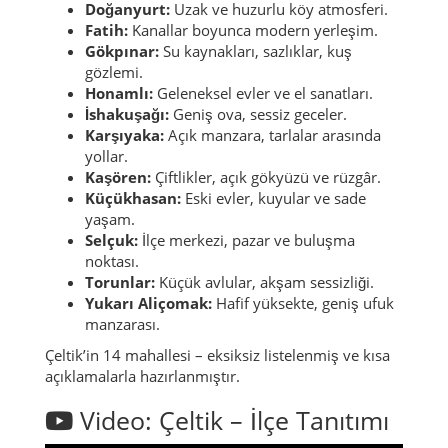
Doğanyurt:
Uzak ve huzurlu köy atmosferi.
Fatih:
Kanallar boyunca modern yerleşim.
Gökpınar:
Su kaynakları, sazlıklar, kuş
gözlemi.
Honamlı:
Geleneksel evler ve el sanatları.
İshakuşağı:
Geniş ova, sessiz geceler.
Karşıyaka:
Açık manzara, tarlalar arasında
yollar.
Kaşören:
Çiftlikler, açık gökyüzü ve rüzgâr.
Küçükhasan:
Eski evler, kuyular ve sade
yaşam.
Selçuk:
İlçe merkezi, pazar ve buluşma
noktası.
Torunlar:
Küçük avlular, akşam sessizliği.
Yukarı Aliçomak:
Hafif yüksekte, geniş ufuk
manzarası.
Çeltik’in 14 mahallesi – eksiksiz listelenmiş ve kısa
açıklamalarla hazırlanmıştır.
Video: Çeltik – İlçe Tanıtımı