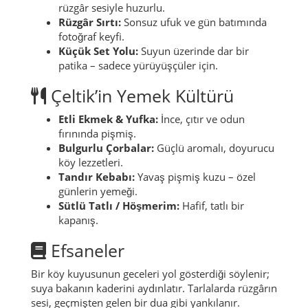
rüzgâr sesiyle huzurlu.
Rüzgâr Sırtı:
Sonsuz ufuk ve gün batımında
fotoğraf keyfi.
Küçük Set Yolu:
Suyun üzerinde dar bir
patika – sadece yürüyüşçüler için.
Çeltik’in Yemek Kültürü
Etli Ekmek & Yufka:
İnce, çıtır ve odun
fırınında pişmiş.
Bulgurlu Çorbalar:
Güçlü aromalı, doyurucu
köy lezzetleri.
Tandır Kebabı:
Yavaş pişmiş kuzu – özel
günlerin yemeği.
Sütlü Tatlı / Höşmerim:
Hafif, tatlı bir
kapanış.
Efsaneler
Bir köy kuyusunun geceleri yol gösterdiği söylenir;
suya bakanın kaderini aydınlatır. Tarlalarda rüzgârın
sesi, geçmişten gelen bir dua gibi yankılanır.