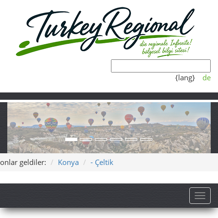
{lang}
de
onlar geldiler:
Konya
- Çeltik
Toggl