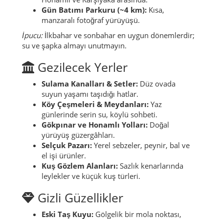
Gün Batımı Parkuru (~4 km):
Kısa,
manzaralı fotoğraf yürüyüşü.
İpucu:
İlkbahar ve sonbahar en uygun dönemlerdir;
su ve şapka almayı unutmayın.
Gezilecek Yerler
Sulama Kanalları & Setler:
Düz ovada
suyun yaşamı taşıdığı hatlar.
Köy Çeşmeleri & Meydanları:
Yaz
günlerinde serin su, köylü sohbeti.
Gökpınar ve Honamlı Yolları:
Doğal
yürüyüş güzergâhları.
Selçuk Pazarı:
Yerel sebzeler, peynir, bal ve
el işi ürünler.
Kuş Gözlem Alanları:
Sazlık kenarlarında
leylekler ve küçük kuş türleri.
Gizli Güzellikler
Eski Taş Kuyu:
Gölgelik bir mola noktası,