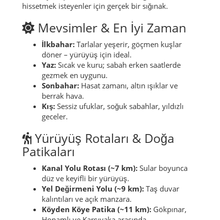
hissetmek isteyenler için gerçek bir sığınak.
Mevsimler & En İyi Zaman
İlkbahar:
Tarlalar yeşerir, göçmen kuşlar
döner – yürüyüş için ideal.
Yaz:
Sıcak ve kuru; sabah erken saatlerde
gezmek en uygunu.
Sonbahar:
Hasat zamanı, altın ışıklar ve
berrak hava.
Kış:
Sessiz ufuklar, soğuk sabahlar, yıldızlı
geceler.
Yürüyüş Rotaları & Doğa
Patikaları
Kanal Yolu Rotası (~7 km):
Sular boyunca
düz ve keyifli bir yürüyüş.
Yel Değirmeni Yolu (~9 km):
Taş duvar
kalıntıları ve açık manzara.
Köyden Köye Patika (~11 km):
Gökpınar,
Honamlı ve Karşıyaka arasında.